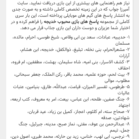
نیاز هم راهنمایی های بیشتری از این بازی دریافت نمایید. سایت
آمیرزا جواب که در این زمینه تخصص کاملی داشته و به صورت جدی
به انتشار پاسخ های گیم های موبایلی پرداخته است، این بار سری
کاملی از مجموعه
پاسخ های بازی محبوب خدیجه
را فراهم کرده و در
اختیار شما عزیزان و دوست داران این بازی جذاب قرار می دهد.
۱- حدیبیه، عبادات، سعد بن ابی وقاص، شیخ طوسی، احرام، مائده،
مسلمان
۲- مشعرالحرام، بنی نخله، تبلیغ، ذوالکفل، خدیجه، ابن هشام،
آرارات
۳- کشف الاسرار، بنی امیه، شاه سلیمان، بهشت، مطففین، ام فروه،
احقاف
۴- بیت لحم، حوزه علمیه، محمد باقر، رکن الملک، جعفر سبحانی،
مطلوب، موالی
۵- طرطوس، تفسیر المیزان، قیامت، عبدالله، طارق، بنیامین، عتبات
عالیات
۶- جنگ صفین، طلحه، ابن عباس، بیعت، امر به معروف، کتب اربعه،
اجتهاد
۷- صحاح سته، ام کلثوم، اعجاز، کمیل بن زیاد، عید قربان،
شهادتین، صدقه
۸- عبدالرحمن بن عوف، مفتی، نماز صبح، مدینه، جبرئیل، جنگ
جمل، تیمم
۹- نرجس، ابی لهب، خناس، زید بن حارثه، محمد طبری، اصول دین،