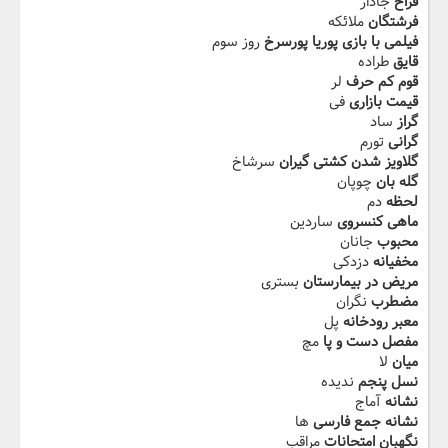
فراخ
جادار
فرشتگان
ملائکه
فیلمی با بازی پوریا پورسرخ
روز سوم
قایق
طراده
قوم کم حرف
لر
قیمت بازاری
فی
گراز
ساد
گرانی
تورم
گلاویز شدن کشتی گیران
سرشاخ
گله بان
چوپان
لحظه
دم
ماهی کنسروی
ساردین
محبوب
جانان
مخفیانه
دزدکی
مریض در بیمارستان
بستری
مضطرب
نگران
معبر رودخانه
پل
مفصل دست و پا
مچ
میان
لا
نسل پنجم
ندیده
نشانه
آماج
نشانه جمع فارسی
ها
نگهبان امتحانات
مراقب