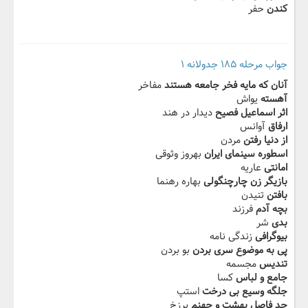
کندن
حفر
جواب مرحله ۱۸۵ جدولانه ۱
آنان که مایه فخر جامعه هستند
مفاخر
آهسته
یواش
اثر اسماعیل فصیح
دیدار در هند
ارفاق
آوانس
از دنیا رفتن
مردن
اسطوره سینمای ایران
بهروز وثوقی
امانتی
عاریه
بازیگر زن چارچنگولی
بهاره رهنما
بافتن
تنیدن
بچه آدم
فرزند
بدی
شر
بیوگرافی
زندگی نامه
پی به موضوع سری بردن
بو بردن
تندیس
مجسمه
جامع و لباس
کسا
جلگه وسیع بی درخت
استپ
حد فاصل بهشت و جهنم
برزخ