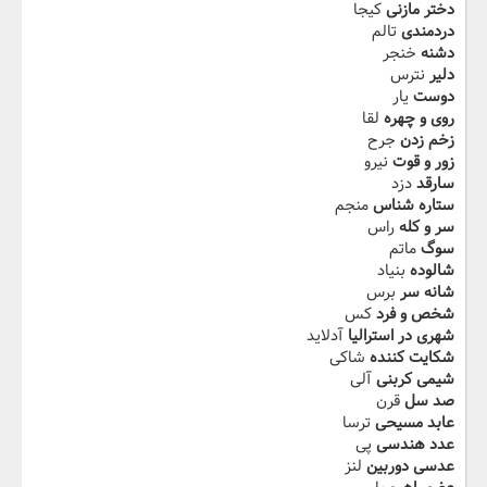
دختر مازنی
کیجا
دردمندی
تالم
دشنه
خنجر
دلیر
نترس
دوست
یار
روی و چهره
لقا
زخم زدن
جرح
زور و قوت
نیرو
سارقد
دزد
ستاره شناس
منجم
سر و کله
راس
سوگ
ماتم
شالوده
بنیاد
شانه سر
برس
شخص و فرد
کس
شهری در استرالیا
آدلاید
شکایت کننده
شاکی
شیمی کربنی
آلی
صد سل
قرن
عابد مسیحی
ترسا
عدد هندسی
پی
عدسی دوربین
لنز