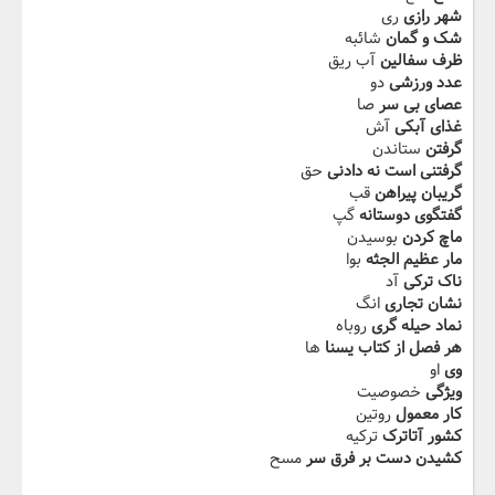
شهر رازی
ری
شک و گمان
شائبه
ظرف سفالین
آب ریق
عدد ورزشی
دو
عصای بی سر
صا
غذای آبکی
آش
گرفتن
ستاندن
گرفتنی است نه دادنی
حق
گریبان پیراهن
قب
گفتگوی دوستانه
گپ
ماچ کردن
بوسیدن
مار عظیم الجثه
بوا
ناک ترکی
آد
نشان تجاری
انگ
نماد حیله گری
روباه
هر فصل از کتاب یسنا
ها
وی
او
ویژگی
خصوصیت
کار معمول
روتین
کشور آتاترک
ترکیه
کشیدن دست بر فرق سر
مسح