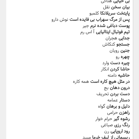
بی حیایی
هتاکی
بیان سخن
نقل
پایتخت سریلانکا
کلمبو
پس از مرگ سهراب بی فایده است
نوش دارو
پوست دباغی شده نرم
جیر
تیم فوتبال ایتالیایی
آ اس رم
جدایی
هجران
جستجو
کنکاش
جنین
رویان
چهره
رو
چیره دست
وارد
حاشا کردن
انکار
حاشیه
دامنه
در مثل هیچ کاره است
همه کاره
درون دهان
بج
دست بردن
تحریف
دستار
عمامه
دلیل و برهان
گواه
راهزن
حرامی
رشوه گیر
حرام خوار
رنگ رزی
صباغی
رود اروپایی
رن
ریسمانی از لیف خرما
مسد