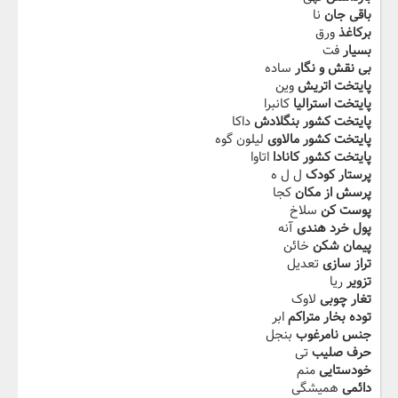
باقی جان
نا
برکاغذ
ورق
بسیار
فت
بی نقش و نگار
ساده
پایتخت اتریش
وین
پایتخت استرالیا
کانبرا
پایتخت کشور بنگلادش
داکا
پایتخت کشور مالاوی
لیلون گوه
پایتخت کشور کانادا
اتاوا
پرستار کودک
ل ل ه
پرسش از مکان
کجا
پوست کن
سلاخ
پول خرد هندی
آنه
پیمان شکن
خائن
تراز سازی
تعدیل
تزویر
ریا
تغار چوبی
لاوک
توده بخار متراکم
ابر
جنس نامرغوب
بنجل
حرف صلیب
تی
خودستایی
منم
دائمی
همیشگی