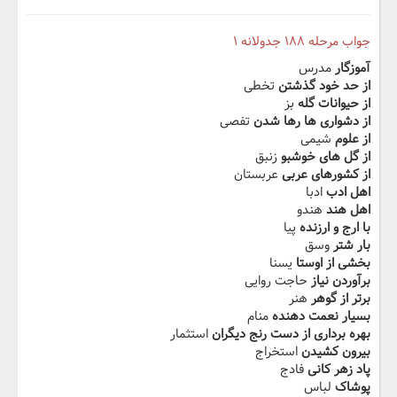
جواب مرحله ۱۸۸ جدولانه ۱
آموزگار
مدرس
از حد خود گذشتن
تخطی
از حیوانات گله
بز
از دشواری ها رها شدن
تفصی
از علوم
شیمی
از گل های خوشبو
زنبق
از کشورهای عربی
عربستان
اهل ادب
ادبا
اهل هند
هندو
با ارج و ارزنده
پیا
بار شتر
وسق
بخشی از اوستا
یسنا
برآوردن نیاز
حاجت روایی
برتر از گوهر
هنر
بسیار نعمت دهنده
منام
بهره برداری از دست رنج دیگران
استثمار
بیرون کشیدن
استخراج
پاد زهر کانی
فادج
پوشاک
لباس