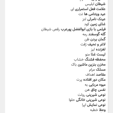
شیطان
ابلیس
علامت فعل استمراری
ای
عید ویتنامی ها
تت
عینک نامرئی
لنز
غذای زمین
کود
فیلمی با بازی ابوالفضل پورعرب
رقص شیطان
گله گوسفند
رمه
گمان بردن
ظن
لاغر و نحیف
ژفت
لغزنده
لیز
لیست غذا
منو
محفظه فشنگ
خشاب
مخزن بنزین ماشین
باک
مسلک
مرام
مقاصد
اهداف
مکان دور افتاده
پرت
میوه مربایی
به
نفس چاق
هن
نوعی شیرینی
رولت
نوعی شیرینی خانگی
حلوا
نوعی نمایش
اپرا
وعظ
خطبه