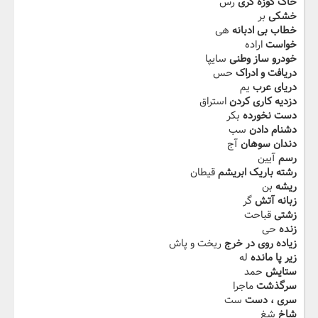
خاک کوزه گری
رس
خشکی
بر
خطاب بی ادبانه
هی
خواست
اراده
خودرو ساز وطنی
سایپا
دریافت و ادراک
حس
دریای عرب
یم
دزدیه کاری کردن
استراق
دست نخورده
بکر
دشنام دادن
سب
دندان سوهان
آج
رسم
آیین
رشته باریک ابریشم
قیطان
ریشه
بن
زبانه آتش
گر
زشتی
قباحت
زنده
حی
زیاده روی در خرج
ریخت و پاش
زیر پا مانده
له
ستایش
حمد
سرگذشت
ماجرا
سری ، دست
ست
شاخ
شغ