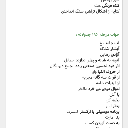
کاور
روکش
کلاه فرنگی
هت
کنایه از اشکال تراشی
سنگ انداختن
جواب مرحله ۱۸۶ جدولانه ۱
آب جامد
یخ
آبشار
شلاله
آزادی
رهایی
آنچه به شانه و پهلو اندازند
حمایل
اثر عبدالحسین صنعتی زاده
مجمع دیوانگان
از حروف الفبا
واو
از قوات سه گانه
مجریه
از لبنیات
خامه
اموال دزدی می خرد
مالخر
با
آش
بخیه
کن
بدتر
اسو
برنامه موسیقی با ارکستر
کنسرت
بنا
امارت
به دست آوردن
کسب