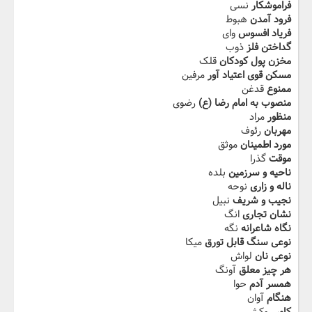
فراموشکار
نسی
فرود آمدن
هبوط
فریاد افسوس
وای
گداختن فلز
ذوب
مخزن پول کودکان
قلک
مسکن قوی اعتیاد آور
مرفین
ممنوع
قدغن
منصوب به امام رضا (ع)
رضوی
منظور
مراد
مهربان
رئوف
مورد اطمینان
موثق
موقت
گذرا
ناحیه و سرزمین
بلده
ناله و زاری
نوحه
نجیب و شریف
نبیل
نشان تجاری
انگ
نگاه شاعرانه
نگه
نوعی سنگ قابل تورق
میکا
نوعی نان
لواش
هر چیز معلق
آونگ
همسر آدم
حوا
هنگام
آوان