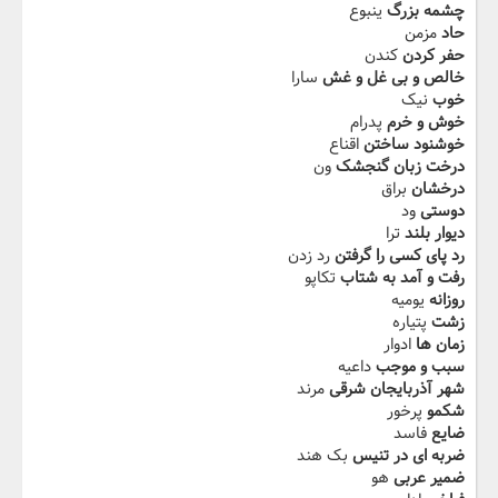
چشمه بزرگ
ینبوع
حاد
مزمن
حفر کردن
کندن
خالص و بی غل و غش
سارا
خوب
نیک
خوش و خرم
پدرام
خوشنود ساختن
اقناع
درخت زبان گنجشک
ون
درخشان
براق
دوستی
ود
دیوار بلند
ترا
رد پای کسی را گرفتن
رد زدن
رفت و آمد به شتاب
تکاپو
روزانه
یومیه
زشت
پتیاره
زمان ها
ادوار
سبب و موجب
داعیه
شهر آذربایجان شرقی
مرند
شکمو
پرخور
ضایع
فاسد
ضربه ای در تنیس
بک هند
ضمیر عربی
هو