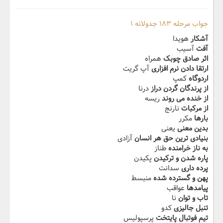
جواب مرحله ۱۸۳ جدولانه ۱
آشکار
هویدا
آفت
آسیب
اثر صادق چوبک
همراه
ارتقا دادن نرم افزاری
آپ گریت
اردوگاه
کمپ
از پرندگان گردن دراز
درنا
از خنده می روند
ریسه
از مرکبات
نارنج
بارها
مکرر
بدین معنی
یعنی
بنیادی ترین حق هر انسان
آزادی
به ناز خرامنده
طناز
پاره شدن و ترکیدن
پکیدن
پرده داری
سدانت
پهن و گسترده شده
منبسط
پیامدها
عواقب
تاب و توان
نا
تنبل جالیزی
کدو
تیم فوتبال پایتخت
پرسپولیس