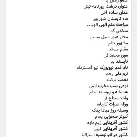
عضو راهرو
پا
عنوان درشت روزنامه
تیتر
غذای ساده
آش
ماه تابستان
شهریور
مباحث علم الهی
الهیات
متکدی
گدا
محل عبور سیل
مسیل
مشهور
بنام
مقام
مسند
موی مجعد
فر
ناپسند
بد
نام قدم نیویورک
نیو آمستردام
نرم دلی
رحم
نعمت
برکت
نوعی بمب مخرب
اتمی
همیشه و پیوسته
مدام
واحد سطح
آر
ورقه نمرات
کارنامه
وسیله روز مبادا
یدک
کبوتر صحرایی
یمام
کشور آفریقایی
زیم باوه
کشور آفریقایی
لیبی
کشور در اقیانوسیه
استرالیا