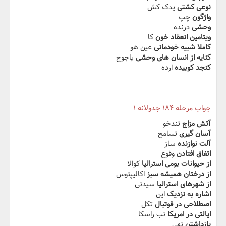
نوعی کشتی
یدک کش
واژگون
چپ
وحشی
درنده
ویتامین انعقاد خون
کا
کاملا شبیه خودمانی
عین هو
کنایه از انسان های وحشی
یاجوج
کنجد کوبیده
ارده
جواب مرحله ۱۸۴ جدولانه ۱
آتش مزاج
تندخو
آسان گیری
تسامح
آلت نوازنده
ساز
اتفاق افتادن
وقوع
از حیوانات بومی استرالیا
کوالا
از درختان همیشه سبز
اکالیپتوس
از شهرهای استرالیا
سیدنی
اشاره به نزدیک
این
اصطلاحی در فوتبال
تکل
ایالتی در امریکا
نب راسکا
بازداشتن
نهی