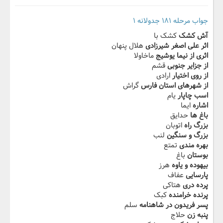
جواب مرحله ۱۸۱ جدولانه ۱
آش کشک
کشک با
اثر علی اصغر شیرزادی
هلال پنهان
اثری از نیما یوشیج
ماخاولا
از جزایر جنوبی
قشم
از روی اختیار
ارادی
از شهرهای استان فارس
گراش
اسب چاپار
یام
اشاره
ایما
باغ ها
حدایق
بزرگ راه
اتوبان
بزرگ و سنگین
لنب
بهره مندی
تمتع
بوستان
باغ
بیهوده و یاوه
هرز
پارسایی
عفاف
پرده دری
هتاکی
پرنده خرامنده
کبک
پسر فریدون در شاهنامه
سلم
پنبه زن
حلاج