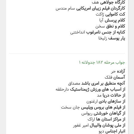
کارگاه جولاهی
هف
کارگردان فیلم زیبای امریکایی
سام مندس
کت کاموایی
ژاکت
کلام پرسش
آیا
کلام و نطق
سخن
کنایه از جنس نامرغوب
انداختنی
یار یوسف
زلیخا
جواب مرحله ۱۸۲ جدولانه ۱
آزاده
حر
آسمان
فلک
آنچه منطبق بر امری باشد
مصداق
از اسباب های ورزش ژیمناستیک
دارحلقه
از حالات دریا
مد
از سازهای بادی
ارغنون
از فیلم های بروس ویلیس
جان سخت
از گیاهان خورشتی
ریواس
از مراکز استان ها
اراک
از ملی پوشان والیبال
امیر غفور
انبار اجناس
دپو