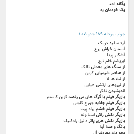
یگانه
احد
یک خودمان
یه
جواب مرحله ۱۸۹ جدولانه ۱
آرد سفید
درمک
آسمان خراش
برج
آشکار
پیدا
ابریشم خام
تیج
از سنگ های معدنی
تالک
از عناصر شیمیایی
کربن
از نت ها
لا
از نیروهای ارتشی
هوایی
اندیشیدن
تفکر
بازیگر فیلم با گرگ های می رقصد
کوین کاستنر
بازیگر فیلم جاذبه
جورج کلونی
بازیگر فیلم خشم
براد پیت
بازیگر نقش راکی
استالونه
بازیگر نقش هری پاتر
دانیل رادکلیف
بانگ و صدا
آوا
بچه دزد معروف
آل