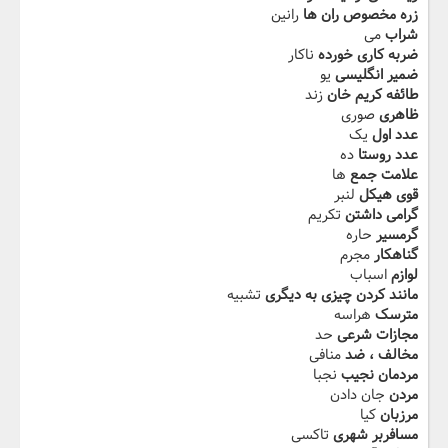
زره مخصوص ران ها
رانین
شراب
می
ضربه کاری خورده
ناکار
ضمیر انگلیسی
یو
طائفه کریم خان
زند
ظاهری
صوری
عدد اول
یک
عدد روستا
ده
علامت جمع
ها
قوی هیکل
لنبر
گرامی داشتن
تکریم
گرمسیر
حاره
گناهکار
مجرم
لوازم
اسباب
مانند کردن چیزی به دیگری
تشبیه
مترسک
هراسه
مجازات شرعی
حد
مخالف ، ضد
منافی
مردمان نجیب
نجبا
مردن
جان دادن
مرزبان
کیا
مسافربر شهری
تاکسی