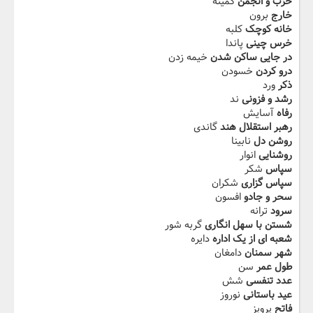
حزب و انجمن
کمیته
خارج
برون
خانه کوچک
کلبه
خرس چینی
پاندا
در جایی ساکن شدن
خیمه زدن
درو کردن
خسودن
ذکر
ورد
رشد و فزونی
ند
رفاه
آسایش
رهبر استقلال هند
گاندی
روشن دل
نابینا
روشنایی
انوار
سپاس
شکر
سپاس گزاری
شکران
سحر و جادو
افسون
سرود
ترانه
شستن با سهل انگاری
گربه شور
شعبه ای از یک اداره
دایره
شهر سمنان
دامغان
طول عمر
سن
عدد تنفسی
شش
عید باستانی
نوروز
فاتح
پرویز