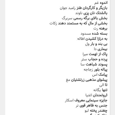
اندوه
غم
بازیگر و کارگردان طنز
رامبد جوان
بالشتک نان پزی
ناوند
بخش بالای برگه رسمی
سربرگ
بخشی از مال که به مستمند دهند
زکات
برهنه
رت
بسته شده
مسدود
به درازا کشیدن
اطاله
بی بند و بار
ول
بیماری
دا
پاک از تهمت
مبرا
پرده و حجاب
ستر
پسوند شباهت
سا
پیاله بلور
زجاجه
پیامک
اس
پیشوای مذهبی زرتشتیان
مغ
تا
الی
تنها
یگانه
ثروتمندان
اغنیا
جایزه سینمایی معروف
اسکار
جنس به ظاهر قوی
نر
چغندر پخته
لبو