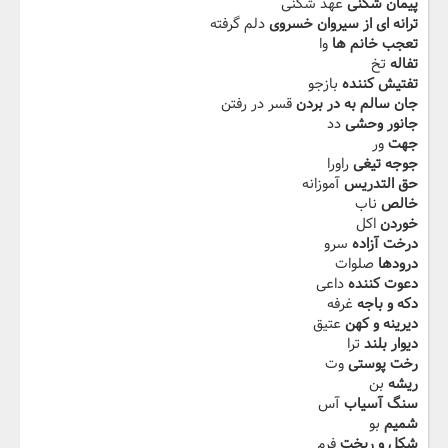
پیمان شکنی
عهد شکنی
ترانه ای از سیروان خسروی
دلم گرفته
تعجب خانم ها
وا
تفاله
تخ
تفتیش کننده
بازجو
جان سالم به در بردن
قسر در رفتن
جانور وحشی
دد
جهت
ور
جوجه تیغی
راورا
حق التدریس
آموزانه
خالص
ناب
خوردن
اکل
درخت آزاده
سرو
درودها
صلوات
دعوت کننده
داعی
دکه و باجه
غرفه
دیرینه و کهن
عتیق
دیوار بلند
ترا
رخت پوستی
وت
ریشه
بن
سنگ آسیاب
آس
شمیم
بو
شکل و ریخت
فرم