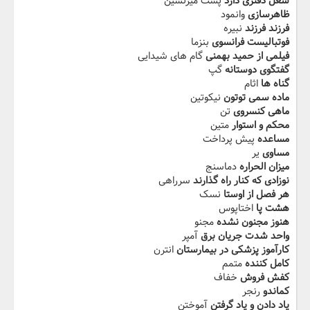
شغل دفتری دارد
پشت میزنشین
ظاهرسازی
وانمود
فرزند فرزند
نبیره
فوتبالیست فرانسوی
بنزما
فیلمی از حمید بهمنی
گام های شیدایی
گفتگوی دوستانه
گپ
گناه ها
اثام
ماده سمی توتون
نیکوتین
ماهی کنسروی
تن
محکم و استوار
متین
مساعده
پیش پرداخت
مساوی
یر
میزان الحراره
دماسنج
نوزادی که کنار راه گذارند
سرراهی
هر فصل از اوستا
نسک
هشت پا
اختاپوس
هنوز مجنون نشده
مجنو
واحد شدت جریان برق
آمپر
کارآموز پزشکی در بیمارستان
انترن
کامل کننده
متمم
کفش فروش
خفاف
کماندو
رنجر
یاد دادن و یاد گرفتن
آموختن