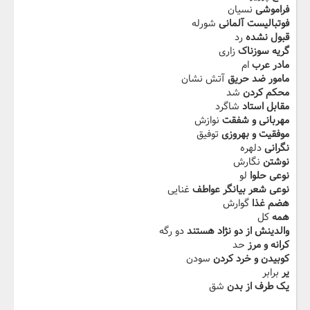
فراموشی
نسیان
فوتبالیست آلمانی
شورله
قبول نشده
رد
گریه سوزناک
زاری
مادر عرب
ام
مامور ضد حریق
آتش نشان
محکم کردن
شد
مقابل استاد
شاگرد
مهربانی و شفقت
نوازش
موفقیت و بهروزی
توفیق
نگرانی
دلهره
نوشتن
نگارش
نوعی حلوا
لو
نوعی شعر بیانگر عواطف
غنایی
هضم غذا
گوارش
همه
کل
والدینش از دو نژاد هستند
دو رگه
کرانه و مرز
حد
کوبیدن و خرد کردن
سودن
یر
برابر
یک طرف از بدن
شق