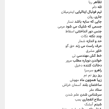
تظاهر
ریا
تله
دام
تیم فوتبال ایتالیایی
اینترمیلان
جاری
روان
جایی که سایه باشد
نسار
جسمی که شلیک می شود
مرمی
جنس دور انداختنی
اسقاط
چند نکته
نکات
حد و اندازه
شمار
حرف راست می زند
حق گو
خاور
مشرق
خط کش مهندسی
تی
خواندن دوباره مطلب
مرور
دخالت کننده
دخیل
راهرو
سرسرا
ریز ریز
نم نم
زیبا همچون ماه
مهوش
ساختمان بلند
آسمان خراش
ستاد
مقر
سرشناس شدن
علم شدن
سلاح انفجاری
بمب
شبنم
آبشک