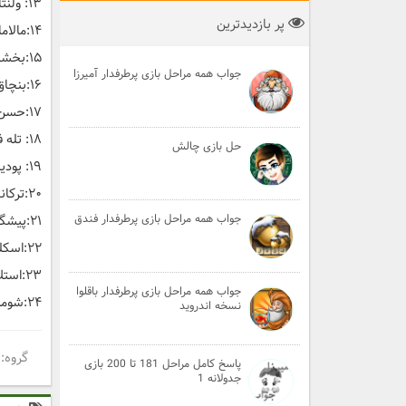
۱۳: ولنتاین، پایکوبی، گنبد کاووس، دولت آبادی، خواجه تاجدار، کاکادو، دستم
پر بازدیدترین
۱۴:مالامال، مسقطی، متافیزیک، بینایی سنجی، کیت بلانشت، بسکتبال، گلبرگ
۱۵:بخشایشگر، بروشور،لیبل، لوشان، تبریز مه آلود، روانکاوی، بازیهای
جواب همه مراحل بازی پرطرفدار آمیرزا
۱۶:بنچاق، شیر برنج،نیکشهر، چرخ زمان، تاج خروسی، سامان مقدم، آشیانه
۱۷:حسن آباد،بیژن کامکار، روزنامه نگاری، فلسفه،پارسال، مصطفی، پنجاه
۱۸: تله فتوگرافی، برشتار، خاک انداز، اراک، سونات، سلطان جنگل، چرخ فلک
حل بازی چالش
۱۹: پودینگ، صحافی، الله یار، پابلو پیکاسو، فارست گامپ، احمد یسوی، مشغول
۲۰:ترکاندن، مستکفی، برگستوان، جهرم، علویه خانم، پبونگ یانگ، مرد افکن
جواب همه مراحل بازی پرطرفدار فندق
۲۱:پیشگفتار، پوست پیازی، کلسترول، رودکی،چهره نگاری،پنج ستاره، عهدیست
۲۲:اسکلت فلزی، سوررئالیسم، کشاورز، ملایر، بدمینتون، انجیرخوار، آواز عشق
۲۳:استلاکتیت، آرماتور، دیکلوفناک، کمانچه، هیو جکمن، پارینه سنگی، سوخته
جواب همه مراحل بازی پرطرفدار باقلوا
۲۴:شومینه، از ما بهترون، اسکادران،پیش نوا، اسنوکر، مهرداد، عاشقان
نسخه اندروید
گروه
پاسخ کامل مراحل 181 تا 200 بازی
جدولانه 1