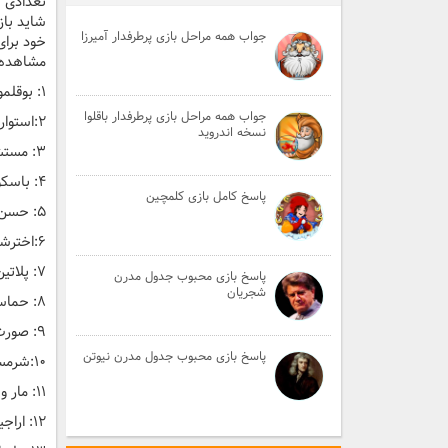
شاید باز
جواب همه مراحل بازی پرطرفدار آمیرزا
خود برای
مشاهده 
۱: بوقلمون،پاراگراف، ادمیرال، جاده مخصوص، مادام بواری، پاپاسی، اهل دل
جواب همه مراحل بازی پرطرفدار باقلوا
۲:استوار، شکرپنیر، میرمهنا، آکروپولیس، محمد اصفهانی، بله برون، عاشق
نسخه اندروید
۳: مستشار، بادیه، بازسازی، بابلسر، فرانتس کافکا، شاه اسماعیل، مژده بده
۴: باسکول، بت پرست، جاکارتا، قاسم جبلی، اشترخان، هما حسینی، بهانه
پاسخ کامل بازی کلمچین
۵: حسن یوسف، شوشا، بامدادان، هیدرولیک، لیندگرون،بستانکار،صاحب دلان
۶:اخترشمار، قراولخانه، عروسک، میناب، آنژیوگرافی، رامتین، گلستانم
۷: پلاتین، پلیسه، سبقت گرفتن، آلبانی، جمشید مشایخی، سردار جنگل، کوزه
پاسخ بازی محبوب جدول مدرن
شجریان
۸: حماسه، قدسیان آسمان، گوهرشاهی، اینترپل، پناهگاه، جک باور، کام دل
۹: صورت جلسه، باج سبیل،مرضیه برومند، تخت طاووس، آذرخش، ضربه فنی، میخانه
پاسخ بازی محبوب جدول مدرن نیوتن
۱۰:شرمساری،پیشینیان،سپرده، کوررنگی، خشم و هیاهو، رانگلر، مشک سای
۱۱: مار و پله، مینی سیتی، نان خرمایی، خانه عروسکی،بارفیکس، شوهر، خنچری
۱۲: اراجیف، مستندات، کارت تبریک، مسخره، پاتاداکال، صابر ابر، کمان ابرو