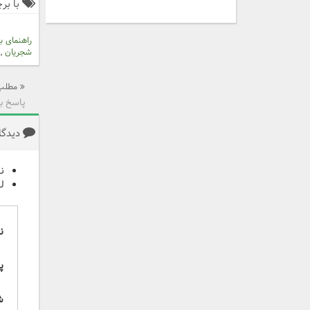
با برچ
راهنمای 
شجریان
,
مطلب 
پاسخ ب
دیدگاه
ن
ل
ن
پ
ش