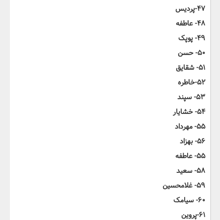
۴۷-پردیس
۴۸- عاطفه
۴۹- پوپک
۵۰- حسن
۵۱- شقایق
۵۲-خاطره
۵۳- سپند
۵۴- خشایار
۵۵- مهرداد
۵۶- بهزاد
۵۵- عاطفه
۵۸- سعید
۵۹- غلامحسین
۶۰- سیامک
۶۱-پروین