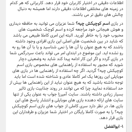
اطلاعات دقیقی در اختیار کاربران خود قرار دهد. کاربرانی که هر کدام
در زمینه های مختلفی اطلاعات دقیقی دارند اما همیشه به دنبال
چالش های دقیق تر می باشند.
در بازی
اسم کوچیکش چیه؟
شما عزیزان می توانید به حافظه دیداری
و هوش هیجانی خود مراجعه کرده و اسم کوچک شخصیت های
محبوب خود را به خاطر آورید. البته این امری کاملا طبیعی می باشد
که شاید در بین شخصیت های اصلی این بازی افرادی وجود داشته
باشند که به هیچ عنوان یا آن ها را نمی شناسید و یا با آن ها رو به
رو نشده اید. این موضوع در ابتدای امر می تواند باعث سردرگمی شما
در بازی گردد و اگر این کار ادامه پیدا کند شاید به وضعیتی دچار
شوید که مجبور به استفاده از راهنمایی های مخصوص بازی اسم
کوچیکش چیه؟ گردید. اگر چه استفاده از راهنمایی ها در بازی های
موبایلی این روزها یک امر کاملا عادی و شناخته شده است اما باید
توجه داشته باشید که به هیچ عنوان نباید از این راهنمایی ها بیش از
حد استفاده نمایید چرا که می توانند در روند جذابیت بازی تاثیر
بسیار زیادی داشته باشند. سایت آمیرزا جواب به عنوان یکی از تنها
سایت های ارائه دهنده بازی های موبایلی و انتشار پاسخ های این
بازی ها، در نظر دارد سری کاملی از جواب های بازی اسم کوچیکش
چیه؟ را به صورت کاملا رایگان در اختیار شما عزیزان و طرفداران این
بازی قرار دهد.
۱
-
ابوالفضل