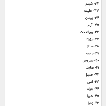
۳۲- شبنم
۳۳- حلیمه
۳۴- پیمان
۳۵- آرام
۳۶- پوراندخت
۳۷- رزیتا
۳۸- طناز
۳۹- رابعه
۴۰- سیروس
۴۱- عنایت
۴۲- حمیرا
۴۳- امین
۴۴- جواد
۴۵- شیوا
۴۶- زهرا