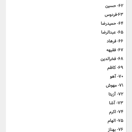
۶۲- حسین
۶۳-فردوس
۶۴- حمیدرضا
۶۵- عبدالرضا
۶۶- فرهاد
۶۷- فقیهه
۶۸- فخرالدین
۶۹- کاظم
۷۰- آهو
۷۱- مهوش
۷۲- آزیتا
۷۳- آشا
۷۴- اکرم
۷۵- الهام
۷۶- بهناز