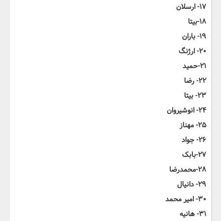
۱۷- ارسلان
۱۸-بیتا
۱۹- باران
۲۰- ارژنگ
۲۱-حمید
۲۲- رضا
۲۳- بیتا
۲۴- انوشیروان
۲۵- مهناز
۲۶- جواد
۲۷-بابک
۲۸-محمدرضا
۲۹- دانیال
۳۰- امیر محمد
۳۱- هانیه