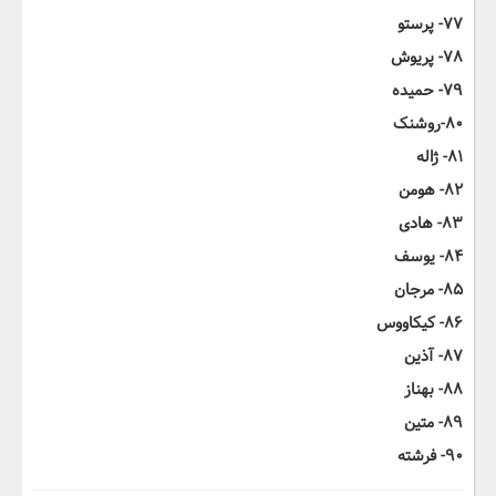
۷۷- پرستو
۷۸- پریوش
۷۹- حمیده
۸۰-روشنک
۸۱- ژاله
۸۲- هومن
۸۳- هادی
۸۴- یوسف
۸۵- مرجان
۸۶- کیکاووس
۸۷- آذین
۸۸- بهناز
۸۹- متین
۹۰- فرشته