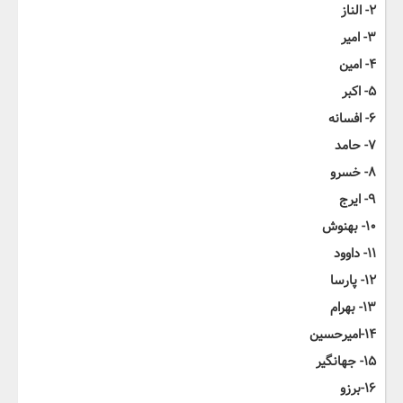
۲- الناز
۳- امیر
۴- امین
۵- اکبر
۶- افسانه
۷- حامد
۸- خسرو
۹- ایرج
۱۰- بهنوش
۱۱- داوود
۱۲- پارسا
۱۳- بهرام
۱۴-امیرحسین
۱۵- جهانگیر
۱۶-برزو