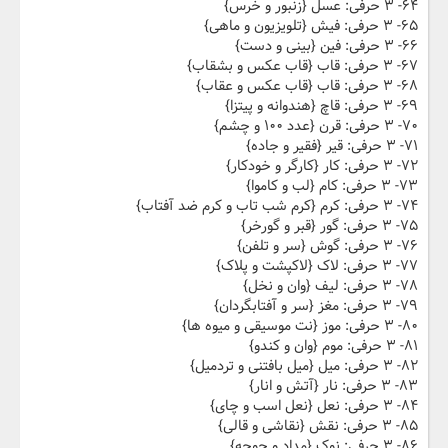
۶۴- ۳ حرفی: عسل {زنبور و خرس}
۶۵- ۳ حرفی: فیش {تلویزیون و ماهی}
۶۶- ۳ حرفی: فین {بینی و دست}
۶۷- ۳ حرفی: قاب {قاب عکس و بشقاب}
۶۸- ۳ حرفی: قاب {قاب عکس و عقاب}
۶۹- ۳ حرفی: قاچ {هندوانه و پیتزا}
۷۰- ۳ حرفی: قرن {عدد ۱۰۰ و چشم}
۷۱- ۳ حرفی: قیر {فقیر و جاده}
۷۲- ۳ حرفی: کار {کارگر و خودکار}
۷۳- ۳ حرفی: کام {لب و کاموا}
۷۴- ۳ حرفی: کرم {کرم شب تاب و کرم ضد آفتاب}
۷۵- ۳ حرفی: گور {قبر و گورخر}
۷۶- ۳ حرفی: گوش {سر و تلفن}
۷۷- ۳ حرفی: لاک {لاکپشت و پلاک}
۷۸- ۳ حرفی: لیف {وان و نخل}
۷۹- ۳ حرفی: مغز {سر و آفتابگردان}
۸۰- ۳ حرفی: موز {نت موسیقی و میوه ها}
۸۱- ۳ حرفی: موم {وان و کندو}
۸۲- ۳ حرفی: میل {میل بافتنی و تردمیل}
۸۳- ۳ حرفی: نار {آتش و انار}
۸۴- ۳ حرفی: نعل {نعل اسب و چای}
۸۵- ۳ حرفی: نقش {نقاشی و قالی}
۸۶- ۳ حرفی: نوک {مداد و جوجه}