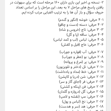
۲- نسخه ی اخیر این بازی دارای ۱۶۰ مرحله است که برای سهولت در
یافتن پاسخ های مراحل ۷ به بعد، این مراحل را بر اساس تعداد
حروف سؤال و باز آن ها را به ترتیب الفبایی مرتب کرده ایم.
۱- ۴ حرفی: خوشه {انگور و گندم}
۲- ۴ حرفی: دسته {دست و چاقو}
۳- ۳ حرفی: تاج {خروس و شاه}
۴- ۴ حرفی: ساقه {پا و گل}
۵- ۴ حرفی: لباس {لب و کمد لباس}
۶- ۳ حرفی: عاج {فیل و کفش}
۷- ۲ حرفی: آب {فواره و جوراب}
۸- ۲ حرفی: بو {عطر و جوراب}
۹- ۲ حرفی: پر {مرغ و پروانه}
۱۰- ۲ حرفی: تل {دختر و تلویزیون}
۱۱- ۲ حرفی: خط {مداد و یادداشت}
۱۲- ۲ حرفی: شن {دریا و کاپشن}
۱۳- ۲ حرفی: فر {اجاق گاز و سر}
۱۴- ۲ حرفی: فن {پنکه و کشتی}
۱۵- ۲ حرفی: گل {دروازه و گلدان}
۱۶- ۲ حرفی: مپ {نقشه و لامپ}
۱۷- ۲ حرفی: نخ {لباس و پول}
۱۸- ۲ حرفی: هد {سر و هدست}