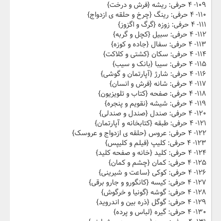
۱۰۹- ۴ حرفی: ریشه {فرش و درخت}
۱۱۰- ۴ حرفی: رینگ {چرخ و حلقه ی ازدواج}
۱۱۱- ۴ حرفی: زوزه {گرگ و اگزوز}
۱۱۲- ۴ حرفی: سبیل {کچل و گربه}
۱۱۳- ۴ حرفی: سفال {جاده و کوزه}
۱۱۴- ۴ حرفی: سکان {کشتی و کلاکت}
۱۱۵- ۴ حرفی: سیبا {بانک و سیب}
۱۱۶- ۴ حرفی: شارژ {آپارتمان و گوشی}
۱۱۷- ۴ حرفی: شانه {فرش و انسان}
۱۱۸- ۴ حرفی: صفحه {کتاب و تلویزیون}
۱۱۹- ۴ حرفی: شیشه {نقویم و پنجره}
۱۲۰- ۴ حرفی: صندل {صندل و صندلی}
۱۲۱- ۴ حرفی: طبقه {کتابخانه و آپارتمان}
۱۲۲- ۴ حرفی: عروس {حلقه ی ازدواج و عروسک}
۱۲۳- ۴ حرفی: کلیپ {فیلم و کلیپس}
۱۲۴- ۴ حرفی: کلید {خانه و صفحه کلید}
۱۲۵- ۴ حرفی: کمان {چشم و کمان}
۱۲۶- ۴ حرفی: کوکی {ساعت و شیرینی}
۱۲۷- ۴ حرفی: کیسه {کانگورو و جارو برقی}
۱۲۸- ۴ حرفی: گوشه {گونیا و خرگوش}
۱۲۹- ۴ حرفی: گوگل {ذره بین و اندروید}
۱۳۰- ۴ حرفی: گیره {لباس و پرده}