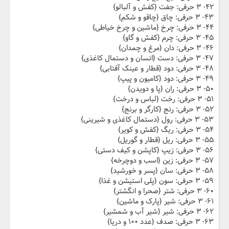
۴۲- ۳ حرفی: جفت {کفش و آلبالو}
۴۳- ۳ حرفی: چاق {چاقو و شکم}
۴۴- ۳ حرفی: چرخ {ماشین و چرخ خیاطی}
۴۵- ۳ حرفی: چرم {کفش و گاو}
۴۶- ۳ حرفی: دان {مرغ و چمدان}
۴۷- ۳ حرفی: دست {انسان و دستمال کاغذی}
۴۸- ۳ حرفی: دود {قطار و عینک آفتابی}
۴۹- ۳ حرفی: دود {کامیون و پیپ}
۵۰- ۳ حرفی: ران {پا و دویدن}
۵۱- ۳ حرفی: رخت {لباس و درخت}
۵۲- ۳ حرفی: رنج {کارگر و برنج}
۵۳- ۳ حرفی: رول {دستمال کاغذی و شیرینی}
۵۴- ۳ حرفی: ریگ {کفش و کویر}
۵۵- ۳ حرفی: ریل {قطار و گوریل}
۵۶- ۳ حرفی: زیپ {کاپشن و کیف دستی}
۵۷- ۳ حرفی: زین {اسب و دوچرخه}
۵۸- ۳ حرفی: سان {پسر و خورشید}
۵۹- ۳ حرفی: سون {پلی استیشن و غذا}
۶۰- ۳ حرفی: شتر {صحرا و انگشتر}
۶۱- ۳ حرفی: شیر {پارک و ماشین}
۶۲- ۳ حرفی: شیر {شیر آب و شمشیر}
۶۳- ۳ حرفی: صدف {عدد ۱۰۰ و دریا}