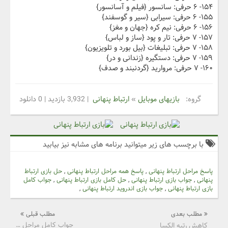
۱۵۴- ۶ حرفی: سانسور {فیلم و آسانسور}
۱۵۵- ۶ حرفی: سیرابی {سیر و گوسفند}
۱۵۶- ۶ حرفی: نیم کره {جهان و مغز}
۱۵۷- ۷ حرفی: تار و پود {ساز و لباس}
۱۵۸- ۷ حرفی: تبلیغات {بیل بورد و تلویزیون}
۱۵۹- ۷ حرفی: دستگیره {زندانی و در}
۱۶۰- ۷ حرفی: مروارید {گردنبند و صدف}
گروه:
بازیهای موبایل
»
ارتباط پنهانی
| 3,932 بازدید | 0 دانلود
با برچسب های زیر میتوانید برنامه های مشابه نیز بیابید
پاسخ مراحل ارتباط پنهانی
,
پاسخ همه مراحل ارتباط پنهانی
,
حل بازی ارتباط
پنهانی
,
جواب بازی ارتباط پنهانی
,
حل کامل بازی ارتباط پنهانی
,
جواب کامل
بازی ارتباط پنهانی
,
جواب بازی اندروید ارتباط پنهانی
,
مطلب بعدی
مطلب قبلی
جواب کامل مراحل 811 تا 825 بازی جدولانه کلاسیک
کاهش رتبه الکسا