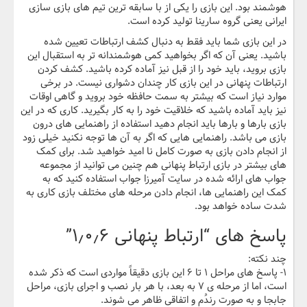
هوشمند بود. این بازی را یکی از با سابقه ترین تیم های بازی سازی
ایرانی یعنی گروه سارینا تولید کرده است.
در این بازی شما باید فقط به دنبال کشف ارتباطات تعیین شده
باشید. یعنی آن که اگر بخواهید کمی هوشمندانه تر به استقبال این
بازی بروید، باید خود را از قبل نیز آماده کرده باشید. کشف کردن
ارتباطات پنهانی در این بازی کار چندان دشواری نیست. در برخی
موارد نیاز است که بیشتر به سمت حافظه خود بروید و گاهی اوقات
نیز باید آماده باشید که خلاقیت خود را به کار بگیرید. کاری که در این
بازی بارها و بارها باید انجام دهید استفاده از راهنمایی های درون
بازی می باشد. راهنمایی هایی که اگر به آن ها توجه نکنید خیلی زود
از انجام دادن بازی به صورت کامل نا امید خواهید شد. برای کمک
های بیشتر در بازی ارتباط پنهانی هم چنین می توانید از مجموعه
جواب های ارائه شده در سایت آمیرزا جواب استفاده کنید که به
کمک این راهنمایی ها، انجام دادن مرحله های مختلف بازی کاری به
شدت ساده خواهد بود.
پاسخ های “ارتباط پنهانی ۱٫۰٫۶”
چند نکته:
۱- پاسخ های مراحل ۱ تا ۶ این بازی دقیقاً مواردی است که ذکر شده
است، اما از مرحله ی ۷ به بعد، با هر بار نصب و اجرای بازی، مراحل
جابجا و به صورت رندُم و اتفاقی ظاهر می شوند.