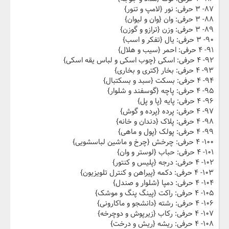
۸۷- ۳ حرفی: نور {لامپ و تنور}
۸۸- ۳ حرفی: وان {وان و لیوان}
۸۹- ۳ حرفی: وزن {ترازو و گوزن}
۹۰- ۳ حرفی: یال {تفکر و اسب}
۹۱- ۴ حرفی: احمر {سیب و هلال}
۹۲- ۴ حرفی: اسکی {چوب اسکی و لباس یقه اسکی}
۹۳- ۴ حرفی: بخار {کتری و بخاری}
۹۴- ۴ حرفی: بسکت {سبد و بسکتبال}
۹۵- ۴ حرفی: پاچه {گوسفند و شلوار}
۹۶- ۴ حرفی: پایه {پا و پل}
۹۷- ۴ حرفی: پرده {پرده و گوش}
۹۸- ۴ حرفی: پلاک {دندان و خانه}
۹۹- ۴ حرفی: پولک {پول و ماهی}
۱۰۰- ۴ حرفی: چرخش {چرخ و ماشین لباسشویی}
۱۰۱- ۴ حرفی: حباب {لوستر و وان}
۱۰۲- ۴ حرفی: درجه {پلیس و کنتور}
۱۰۳- ۴ حرفی: دکمه {پیراهن و کنترل تلویزیون}
۱۰۴- ۴ حرفی: دمپا {شلوار و صندل}
۱۰۵- ۴ حرفی: راکت {پینگ پنگ و موشک}
۱۰۶- ۴ حرفی: رشته {دانشجو و ماکارونی}
۱۰۷- ۴ حرفی: رکاب {زیرپوش و دوچرخه}
۱۰۸- ۴ حرفی: ریشه {ریش و درخت}