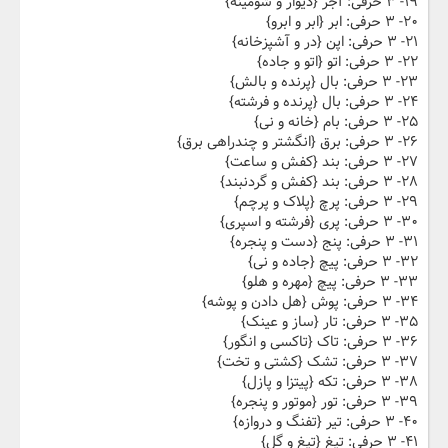
۱۹- ۳ حرفی: آجر {دیوار و شومینه}
۲۰- ۳ حرفی: ابر {ابر و ابرو}
۲۱- ۳ حرفی: اپن {در و آشپزخانه}
۲۲- ۳ حرفی: اتو {اتو و جاده}
۲۳- ۳ حرفی: بال {پرنده و بالش}
۲۴- ۳ حرفی: بال {پرنده و فرشته}
۲۵- ۳ حرفی: بام {خانه و نی}
۲۶- ۳ حرفی: برق {انگشتر و چندراهی برق}
۲۷- ۳ حرفی: بند {کفش و ساعت}
۲۸- ۳ حرفی: بند {کفش و گردنبند}
۲۹- ۳ حرفی: پرچ {پلاک و پرچم}
۳۰- ۳ حرفی: پری {فرشته و اسپری}
۳۱- ۳ حرفی: پنج {دست و پنجره}
۳۲- ۳ حرفی: پیچ {جاده و نی}
۳۳- ۳ حرفی: پیچ {مهره و هلو}
۳۴- ۳ حرفی: پوش {هل دادن و پوشه}
۳۵- ۳ حرفی: تار {ساز و عینک}
۳۶- ۳ حرفی: تاک {تاکسی و انگور}
۳۷- ۳ حرفی: تشک {کشتی و تخت}
۳۸- ۳ حرفی: تکه {پیتزا و پازل}
۳۹- ۳ حرفی: تور {موتور و پنجره}
۴۰- ۳ حرفی: تیر {تفنگ و دروازه}
۴۱- ۳ حرفی: تیغ {تیغ و گل}