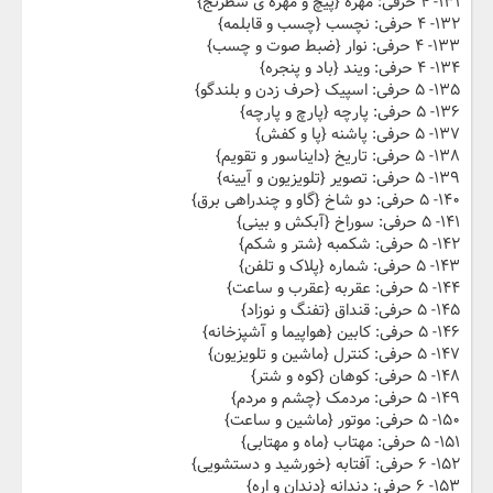
۱۳۱- ۴ حرفی: مهره {پیچ و مهره ی شطرنج}
۱۳۲- ۴ حرفی: نچسب {چسب و قابلمه}
۱۳۳- ۴ حرفی: نوار {ضبط صوت و چسب}
۱۳۴- ۴ حرفی: ویند {باد و پنجره}
۱۳۵- ۵ حرفی: اسپیک {حرف زدن و بلندگو}
۱۳۶- ۵ حرفی: پارچه {پارچ و پارچه}
۱۳۷- ۵ حرفی: پاشنه {پا و کفش}
۱۳۸- ۵ حرفی: تاریخ {دایناسور و تقویم}
۱۳۹- ۵ حرفی: تصویر {تلویزیون و آیینه}
۱۴۰- ۵ حرفی: دو شاخ {گاو و چندراهی برق}
۱۴۱- ۵ حرفی: سوراخ {آبکش و بینی}
۱۴۲- ۵ حرفی: شکمبه {شتر و شکم}
۱۴۳- ۵ حرفی: شماره {پلاک و تلفن}
۱۴۴- ۵ حرفی: عقربه {عقرب و ساعت}
۱۴۵- ۵ حرفی: قنداق {تفنگ و نوزاد}
۱۴۶- ۵ حرفی: کابین {هواپیما و آشپزخانه}
۱۴۷- ۵ حرفی: کنترل {ماشین و تلویزیون}
۱۴۸- ۵ حرفی: کوهان {کوه و شتر}
۱۴۹- ۵ حرفی: مردمک {چشم و مردم}
۱۵۰- ۵ حرفی: موتور {ماشین و ساعت}
۱۵۱- ۵ حرفی: مهتاب {ماه و مهتابی}
۱۵۲- ۶ حرفی: آفتابه {خورشید و دستشویی}
۱۵۳- ۶ حرفی: دندانه {دندان و اره}