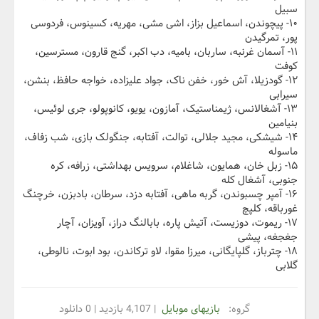
سبیل
۱۰- پیچوندن، اسماعیل بزاز، اشی مشی، مهریه، کسینوس، فردوسی
پور، تمرگیدن
۱۱- آسمان غرنبه، ساربان، بامیه، دب اکبر، گنج قارون، مسترسین،
کوفت
۱۲- گودزیلا، آش خور، خفن ناک، جواد علیزاده، خواجه حافظ، بنشن،
سیرابی
۱۳- آشغالانس، ژیمناستیک، آمازون، یویو، کانوپولو، جری لوئیس،
بنیامین
۱۴- شیشکی، مجید جلالی، توالت، آفتابه، جنگولک بازی، شب زفاف،
ماسوله
۱۵- زبل خان، همایون، شاغلام، سرویس بهداشتی، زرافه، کره
جنوبی، آشغال کله
۱۶- آمپر چسبوندن، گربه ماهی، آفتابه دزد، سرطان، بادبزن، خرچنگ
غورباقه، کلپچ
۱۷- ریموت، دوزیست، آتیش پاره، بابالنگ دراز، آویزان، آچار
جغجغه، پیشی
۱۸- چترباز، گلپایگانی، میرزا مقوا، لاو ترکاندن، بود ابوت، نالوطی،
گلابی
گروه:
بازیهای موبایل
| 4,107 بازدید | 0 دانلود