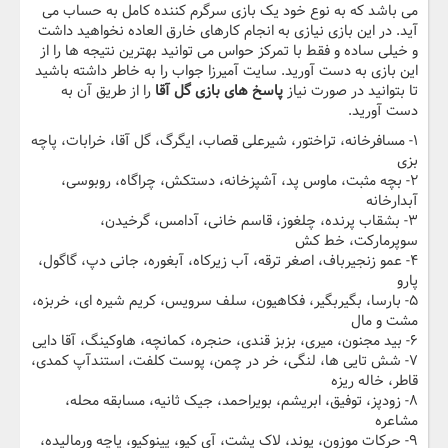
می باشد که به نوع خود یک بازی سرگرم کننده کامل به حساب می
آید. در این بازی نیازی به انجام کارهای خارق العاده نخواهید داشت
و خیلی ساده و فقط با تمرکز حواس می توانید بهترین نتیجه ها را از
این بازی به دست آورید. سایت آمیرزا جواب را به خاطر داشته باشید
تا بتوانید در صورت نیاز
پاسخ های بازی گل آقا
را از طریق آن به
دست آورید.
۱- مسافرخانه، تراختور، شیرعلی قصاب، ایگرگ، گل آقا، خرابات، پاچه
بزی
۲- بچه مثبت، ماوس پد، آشپزخانه، دستکش، چراگاه، روبوسی،
آبدارخانه
۳- بشقاب پرنده، چلغوز، قاسم خانی، آدامس، گرخیدن،
سوپرمارکت، خط کش
۴- عمو زنجیرباف، اصغر ترقه، آب زیرکاه، آبغوره، جانی دپ، گاگول،
پارو
۵- بارسا، بگیربگیر، فکاهیون، سلف سرویس، کریم شیره ای، خربزه،
مشت و مال
۶- بید مجنون، میری، بزبز قندی، حنجره، کمانچه، هاوکینگ، آقا دایی
۷- شش تایی ها، لنگی، خر در چمن، پوست کلفت، استندآپ کمدی،
قاطر، خاله ریزه
۸- زودپز، توفیق، ابریشم، بویراحمد، جیک ثانیه، مسابقه محله،
مشاعره
۹- حرکات موزون، پوند، لاک پشت، آی کیو، پینوکیو، پاچه ورمالیده،