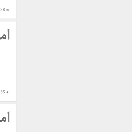
4,938
3,255