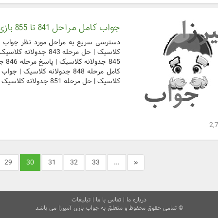
جواب کامل مراحل 841 تا 855 بازی جدولانه کلاسیک
کلاسیک | حل مرحله 851 جدولانه کلاسیک | جواب کامل مرحل ...
29
30
31
32
33
...
«
درباره ما
|
تماس با ما
|
تبلیغات
© تمامی حقوق محفوظ و متعلق به جواب بازی آمیرزا می باشد