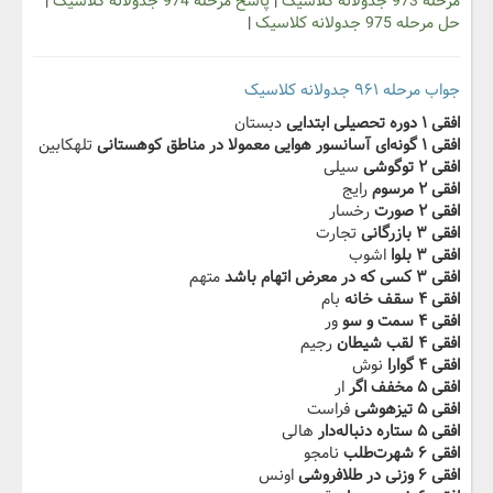
مرحله 973 جدولانه کلاسیک
|
پاسخ مرحله 974 جدولانه کلاسیک
|
حل مرحله 975 جدولانه کلاسیک
|
جواب مرحله ۹۶۱ جدولانه کلاسیک
افقی ۱ دوره تحصیلی ابتدایی
دبستان
افقی ۱ گونه‌ای آسانسور هوایی معمولا در مناطق کوهستانی
تلهکابین
افقی ۲ توگوشی
سیلی
افقی ۲ مرسوم
رایج
افقی ۲ صورت
رخسار
افقی ۳ بازرگانی
تجارت
افقی ۳ بلوا
اشوب
افقی ۳ کسی که در معرض اتهام باشد
متهم
افقی ۴ سقف خانه
بام
افقی ۴ سمت و سو
ور
افقی ۴ لقب شیطان
رجیم
افقی ۴ گوارا
نوش
افقی ۵ مخفف اگر
ار
افقی ۵ تیزهوشی
فراست
افقی ۵ ستاره دنباله‌دار
هالی
افقی ۶ شهرت‌طلب
نامجو
افقی ۶ وزنی در طلافروشی
اونس