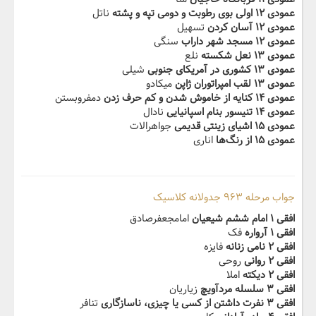
عمودی ۱۲ اولی بوی رطوبت و دومی تپه و پشته
ناتل
عمودی ۱۲ آسان کردن
تسهیل
عمودی ۱۲ مسجد شهر داراب
سنگی
عمودی ۱۳ نعل شکسته
نلع
عمودی ۱۳ کشوری در آمریکای جنوبی
شیلی
عمودی ۱۳ لقب امپراتوران ژاپن
میکادو
عمودی ۱۴ کنایه از خاموش شدن و کم حرف زدن
دمفروبستن
عمودی ۱۴ تنیسور بنام اسپانیایی
نادال
عمودی ۱۵ اشیای زینتی قدیمی
جواهرالات
عمودی ۱۵ از رنگ‌ها
اناری
جواب مرحله ۹۶۳ جدولانه کلاسیک
افقی ۱ امام ششم شیعیان
امامجعفرصادق
افقی ۱ آرواره
فک
افقی ۲ نامی زنانه
فایزه
افقی ۲ روانی
روحی
افقی ۲ دیکته
املا
افقی ۳ سلسله مردآویچ
زیاریان
افقی ۳ نفرت داشتن از کسی یا چیزی، ناسازگاری
تنافر