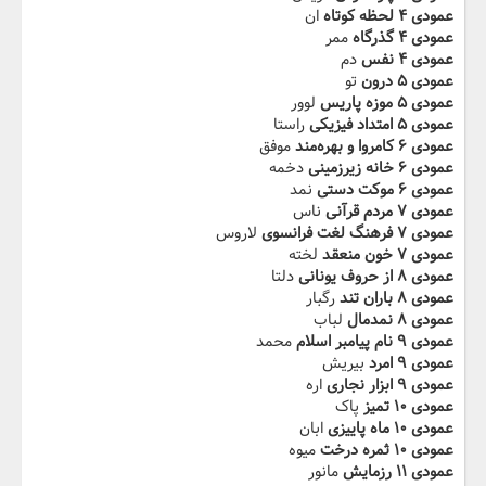
عمودی ۴ لحظه کوتاه
ان
عمودی ۴ گذرگاه
ممر
عمودی ۴ نفس
دم
عمودی ۵ درون
تو
عمودی ۵ موزه پاریس
لوور
عمودی ۵ امتداد فیزیکی
راستا
عمودی ۶ کامروا و بهره‌مند
موفق
عمودی ۶ خانه زیرزمینی
دخمه
عمودی ۶ موکت دستی
نمد
عمودی ۷ مردم قرآنی
ناس
عمودی ۷ فرهنگ لغت فرانسوی
لاروس
عمودی ۷ خون منعقد
لخته
عمودی ۸ از حروف یونانی
دلتا
عمودی ۸ باران تند
رگبار
عمودی ۸ نمدمال
لباب
عمودی ۹ نام پیامبر اسلام
محمد
عمودی ۹ امرد
بیریش
عمودی ۹ ابزار نجاری
اره
عمودی ۱۰ تمیز
پاک
عمودی ۱۰ ماه پاییزی
ابان
عمودی ۱۰ ثمره درخت
میوه
عمودی ۱۱ رزمایش
مانور