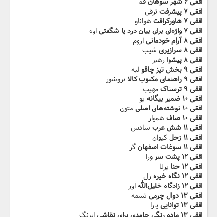
افقی ۶ شهر سوهان
قم
افقی ۷ پیشرفت
ترقی
افقی ۷ هاورکرافت
هواناو
افقی ۷ واژه‌ای برای بیان درد یا شگفتی
اوه
افقی ۸ آرام خودمانی
اروم
افقی ۸ سرازیری
شیب
افقی ۸ پیشوا
رهبر
افقی ۹ بخش تیز چاقو
لبه
افقی ۹ راهنمای مکتوب کالا
بروشور
افقی ۹ ترسناک
مهیب
افقی ۱۰ ضمیر بیگانه
یو
افقی ۱۰ نوشته‌های اصلی
متون
افقی ۱۰ صاف
هموار
افقی ۱۱ شش عرب
سادس
افقی ۱۱ زحل
کیوان
افقی ۱۱ سوغات اصفهان
گز
افقی ۱۲ پشت سر
ورا
افقی ۱۲ حنا
یرنا
افقی ۱۲ نگاه خیره
زل
افقی ۱۲ زادگاه خلیل‌الله
اور
افقی ۱۳ دوال چرمی
تسمه
افقی ۱۳ توانایی
یارا
افقی ۱۳ ماده رنگی جامدی برای نقاشی
ابرنگ