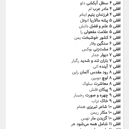
افقی ۴ سطل آبکشی
دلو
افقی ۴ مادر عرب
ام
افقی ۴ فرزندان یتیم
ایتام
افقی ۵ پشه مالاریا
انوفل
افقی ۵ علم و فضل
دانش
افقی ۵ علامت مفعولی
را
افقی ۶ کشور خوشبخت
یمن
افقی ۶ سنگین
وقار
افقی ۶ مشت‌زنی
بوکس
افقی ۷ دیوار
جدار
افقی ۷ باران تند و شدید
رگبار
افقی ۷ آینده
اتی
افقی ۸ رود مقدس آلمان
راین
افقی ۸ لوچ
دوبین
افقی ۸ معاشرت
سلوک
افقی ۹ پیکان
فلش
افقی ۹ چهره و صورت
رخسار
افقی ۹ خاک
تراب
افقی ۱۰ شاعر تبریزی
همام
افقی ۱۰ مکار
ریمن
افقی ۱۰ گزیدن مار
نهس
افقی ۱۱ شامل همه می‌شود
هر