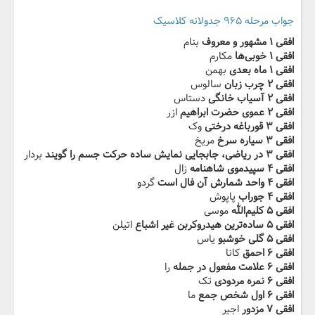
جواب مرحله ۹۶۵ جدولانه کلاسیک
افقی ۱ مشهور و معروف
بنام
افقی ۱ خوبی‌ها
مکارم
افقی ۱ ماه بعدی
بهمن
افقی ۲ چرب زبان
سالوس
افقی ۲ آسیاب خانگی
دستاس
افقی ۲ عموی حضرت ابراهیم
ازر
افقی ۳ قورباغه درختی
وک
افقی ۳ سیاره سرخ
مریخ
افقی ۳ در ریاضی، جابجایی نمایش ساده حرکت جسم را گویند
بردار
افقی ۴ سپیدموی شاهنامه
زال
افقی ۴ واحد شمارش آن فال است
گردو
افقی ۴ جوراب
پاپوش
افقی ۵ کلیم‌الله
موسی
افقی ۵ ساده‌ترین هیدروکربن غیر اشباع
اتیلن
افقی ۵ گلی خوشبو
یاس
افقی ۶ احمق
کانا
افقی ۶ علامت مفعول در جمله
را
افقی ۶ نمره مردودی
تک
افقی ۶ اول شخص جمع
ما
افقی ۷ مزدور
اجیر