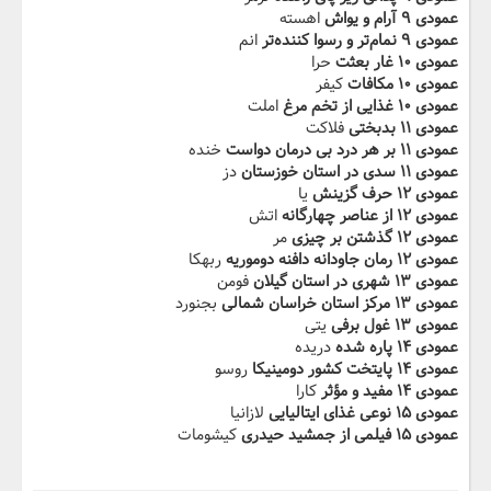
عمودی ۹ آرام و یواش
اهسته
عمودی ۹ نمام‌تر و رسوا کننده‌تر
انم
عمودی ۱۰ غار بعثت
حرا
عمودی ۱۰ مکافات
کیفر
عمودی ۱۰ غذایی از تخم مرغ
املت
عمودی ۱۱ بدبختی
فلاکت
عمودی ۱۱ بر هر درد بی درمان دواست
خنده
عمودی ۱۱ سدی در استان خوزستان
دز
عمودی ۱۲ حرف گزینش
یا
عمودی ۱۲ از عناصر چهارگانه
اتش
عمودی ۱۲ گذشتن بر چیزی
مر
عمودی ۱۲ رمان جاودانه دافنه دوموریه
ربهکا
عمودی ۱۳ شهری در استان گیلان
فومن
عمودی ۱۳ مرکز استان خراسان شمالی
بجنورد
عمودی ۱۳ غول برفی
یتی
عمودی ۱۴ پاره شده
دریده
عمودی ۱۴ پایتخت کشور دومینیکا
روسو
عمودی ۱۴ مفید و مؤثر
کارا
عمودی ۱۵ نوعی غذای ایتالیایی
لازانیا
عمودی ۱۵ فیلمی از جمشید حیدری
کیشومات