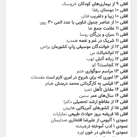
افقی ۹ از بیماری‌های کودکان
خروسک
افقی ۱۰ دوستان
رفقا
افقی ۱۰ زیبا و دلفریب
فتان
افقی ۱۰ از عناصر جدول تناوبی با عدد اتمی ۳۰
روی
افقی ۱۱ علامت جمع
ها
افقی ۱۱ سران و بزرگان
روسا
افقی ۱۱ شریک در غم و غصه
همدرد
افقی ۱۲ از خوانندگان موسیقی پاپ کشورمان
یراحی
افقی ۱۲ ام‌الخبائث
می
افقی ۱۲ زبانه آتش
لهب
افقی ۱۲ کجاست؟
کو
افقی ۱۳ مراسم سوگواری
ختم
افقی ۱۳ اموری که برای شروع در امری لازم است
مقدمات
افقی ۱۳ فیلمی به کارگردانی محمد درمنش
هیام
افقی ۱۴ مقابل تأهل
تجرد
افقی ۱۴ سال‌های عمر
سنین
افقی ۱۴ از مقاطع ارشد تحصیلی
دکترا
افقی ۱۵ از کشورهای آمریکایی
هاییتی
افقی ۱۵ فریضه بروز حوادث طبیعی
نمازایات
عمودی ۱ آلبومی از علیرضا افتخاری
صدایمکن
عمودی ۱ ادب آموخته
فرهیخته
عمودی ۲ ماده‌ای در خون
اوره