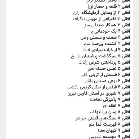
افقی ۲ بالاتر، بلندتر
برتر
افقی ۲ قلعه و حصار
اورا
افقی ۳ از وسایل آزمایشگاه
ارلن
افقی ۳ اختراعی از مورس
تلگراف
افقی ۳ همکار صندلی
میز
افقی ۴ یک خودمانی
یه
افقی ۴ ضعف و سستی
وهن
افقی ۴ کشنده بی‌صدا
سم
افقی ۴ از ذرات بنیادی
لاندا
افقی ۵ سرگذشت پیشینیان
تاریخ
افقی ۵ پرداختنی شرعی
زکات
افقی ۵ نفس خسته
هن
افقی ۶ قسمتی از تریلی
کفی
افقی ۶ نوعی صندلی
تاشو
افقی ۶ فیلمی از نیکی کریمی
یکشب
افقی ۷ شهری در استان فارس
نیریز
افقی ۷ پاکیزگی
نظافت
افقی ۷ نفقه
جرا
افقی ۸ زمان بی‌انتها
ابد
افقی ۸ سنگ‌های قیمتی
جواهر
افقی ۸ فهرست غذا
منو
افقی ۹ کیهان
فضا
افقی ۹ مجسمه
تندیس