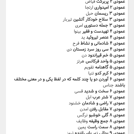
عمودی ۲ پربرکت
فیاض
عمودی ۲ امیدواری
ارتجا
عمودی ۳ ریسمان
حبل
عمودی ۳ سلاح خودکار آتشین
تیربار
عمودی ۳ جمله دستوری
امری
عمودی ۴ تهیدست و فقیر
بینوا
عمودی ۴ عنصر تیروئید
ید
عمودی ۴ شادمانی و نشاط
فرح
عمودی ۴ سی روز سرد زمستان
دی
عمودی ۵ خم قیراندود
دن
عمودی ۵ واحد فرکانس
هرتز
عمودی ۵ گاهنامه
تقویم
عمودی ۶ کرم کدو
تنیا
عمودی ۶ آوردن دو یا چند کلمه که در لفظ یکی و در معنی مختلف
باشند
جناس
عمودی ۶ سخت و شدید
قسی
عمودی ۷ شتر عرب
ابل
عمودی ۷ راضی و شادمان
خشنود
عمودی ۷ مقابل رفتن
امدن
عمودی ۸ گلی خوشبو
نرگس
عمودی ۸ جمع وظیفه
وظایف
عمودی ۸ سمت راست
یمین
عمودی ۹ پدالی زیر پای راننده
ترمز