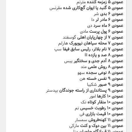
عمودی ۵ زمزمه کننده
مترنم
عمودی ۵ گنبد یا ایوان گچ‌کاری شده
مقرنس
عمودی ۶ بدی
شر
عمودی ۶ مادر لر
دا
عمودی ۶ ماه سرد
دی
عمودی ۶ پول پرست
مادی
عمودی ۷ از چهارپایان اهلی
گوسفند
عمودی ۷ محله سیاهان نیویورک
هارلم
عمودی ۷ نام بلاتر، رئیس سابق فیفا
سپ
عمودی ۸ صد و یازده
ااا
عمودی ۸ آدم جدی و سختگیر
یبس
عمودی ۸ روش علمی
متد
عمودی ۸ نوعی سجده
سهو
عمودی ۹ نفس خسته
هن
عمودی ۹ صبور
شکیبا
عمودی ۹ پستانداری از راسته جوندگان
بیدستر
عمودی ۱۰ کارها
امور
عمودی ۱۰ منقار کوتاه
نک
عمودی ۱۰ رطوبت خسیس
نم
عمودی ۱۰ قیمت بازاری
فی
عمودی ۱۱ کهنه‌فروش
سمسار
عمودی ۱۱ بین دوک و کنت
مارکی
عمودی ۱۱ قربانگاه حاجیان
منا