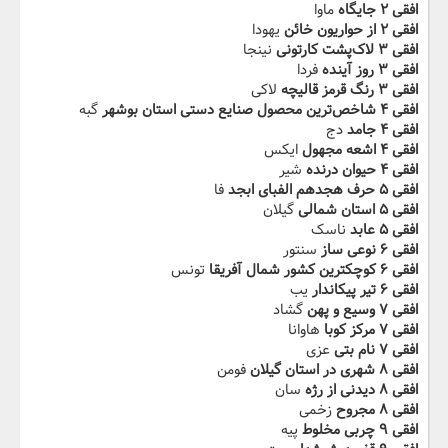
افقی ۲ جایگاه
ماوا
افقی ۲ از حواریون خائن
یهودا
افقی ۳ لاک‌پشت کارتونی
نینجا
افقی ۳ روز آینده
فردا
افقی ۳ رنگ قرمز قالیچه
لاکی
افقی ۴ شاخص‌ترین محصول صنایع دستی استان بوشهر
گبه
افقی ۴ جامد
دج
افقی ۴ اشعه مجهول
ایکس
افقی ۴ حیوان درنده
شیر
افقی ۵ حرف هجدهم الفبای ابجد
فا
افقی ۵ استان شمالی
گیلان
افقی ۵ عابد
ناسک
افقی ۶ نوعی ساز
سنتور
افقی ۶ کوچکترین کشور شمال آفریقا
تونس
افقی ۶ تیر پیکاندار
یب
افقی ۷ وسیع و پهن
گشاد
افقی ۷ مرکز کوبا
هاوانا
افقی ۷ نام بتی
عزی
افقی ۸ شهری در استان گیلان
فومن
افقی ۸ دیدنی از رژه
سان
افقی ۸ مجروح
زخمی
افقی ۹ چربی مخلوط
پیه