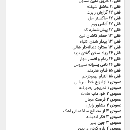
افقی ۱۱ داروی ملین
مسهل
افقی ۱۱ عاشق
شیفته
افقی ۱۲ گزارش
راپرت
افقی ۱۲ خاکستر
خل
افقی ۱۲ آماس
ورم
افقی ۱۲ پیش‌شماره
کد
افقی ۱۳ حمام کاشان
فین
افقی ۱۳ بیدار شدن
انتباه
افقی ۱۳ ستاره دنباله‌دار
هالی
افقی ۱۴ زیاد سخن گفتن
تزید
افقی ۱۴ زمام و افسار
مهار
افقی ۱۴ نامی پسرانه
سیروس
افقی ۱۵ فنان
هنرمند
افقی ۱۵ التیام
بهبودزخم
عمودی ۱ از انواع خط
سریانی
عمودی ۱ تدریجی
رفتهرفته
عمودی ۲ خو، داب
عادت
عمودی ۲ فرصت
مجال
عمودی ۲ مشاور
رایزن
عمودی ۳ از مصالح ساختمانی
اهک
عمودی ۳ فکر
اندیشه
عمودی ۳ جین
پنیر
عمودی ۴ پاره کردن
دریدن