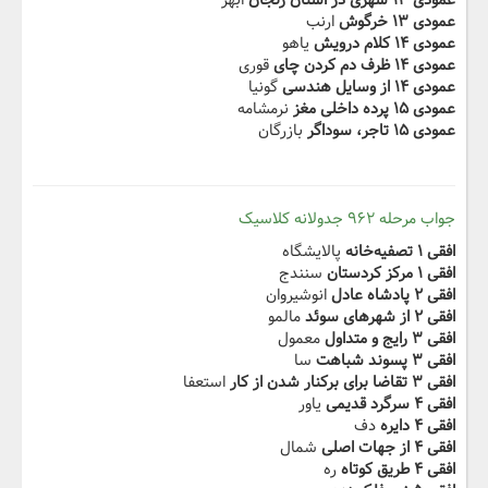
عمودی ۱۳ شهری در استان زنجان
ابهر
عمودی ۱۳ خرگوش
ارنب
عمودی ۱۴ کلام درویش
یاهو
عمودی ۱۴ ظرف دم کردن چای
قوری
عمودی ۱۴ از وسایل هندسی
گونیا
عمودی ۱۵ پرده داخلی مغز
نرمشامه
عمودی ۱۵ تاجر، سوداگر
بازرگان
جواب مرحله ۹۶۲ جدولانه کلاسیک
افقی ۱ تصفیه‌خانه
پالایشگاه
افقی ۱ مرکز کردستان
سنندج
افقی ۲ پادشاه عادل
انوشیروان
افقی ۲ از شهرهای سوئد
مالمو
افقی ۳ رایج و متداول
معمول
افقی ۳ پسوند شباهت
سا
افقی ۳ تقاضا برای برکنار شدن از کار
استعفا
افقی ۴ سرگرد قدیمی
یاور
افقی ۴ دایره
دف
افقی ۴ از جهات اصلی
شمال
افقی ۴ طریق کوتاه
ره