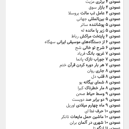
عمودی ۴ برتری
مزیت
عمودی ۴ بازار
سوق
عمودی ۴ عامل تب مالت
بروسلا
عمودی ۵ بین‌المللی
جهانی
عمودی ۵ پوشاننده
ساتر
عمودی ۵ زیر پا مانده
له
عمودی ۶ پایتخت مراکش
رباط
عمودی ۶ از دستگاه‌های موسیقی ایرانی
سهگاه
عمودی ۶ شرح تو خالی
شح
عمودی ۷ غریو، بانگ
فریاد
عمودی ۷ جوراب نازک
پانما
عمودی ۷ هر بار دوره کردن قرآن
ختم
عمودی ۸ جاری
روان
عمودی ۸ قلب
دل
عمودی ۸ شمای بیگانه
یو
عمودی ۸ مار خطرناک
کبرا
عمودی ۹ وسط حیاط
صحن
عمودی ۹ دو برابر صد
دویست
عمودی ۹ ماه چهارم میلادی
اوریل
عمودی ۱۰ حرف ندا
ای
عمودی ۱۰ ماشین حمل مایعات
تانکر
عمودی ۱۰ شهری در آلمان
برلن
عمودی ۱۱ لنگه
تا