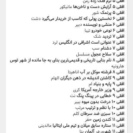
افقی ۵ نرم فلک زده
رمن
افقی ۵ آرایش دست و ناخن‌ها
مانیکور
افقی ۵ پرنمک
شور
افقی ۶ نخستین پولی که کاسب از خریدار می‌گیرد
دشت
افقی ۶ منشی و نویسنده
دبیر
افقی ۶ نوعی خودرو
تیبا
افقی ۷ تردید
شک
افقی ۷ عنوانی است اشرافی در انگلیس
لرد
افقی ۷ دشنام
سب
افقی ۷ سلاح عجول
مسلسل
افقی ۸ نام بنایی تاریخی و قدیمی‌ترین بنای به جا مانده از شهر توس
هارونیه
افقی ۸ فرشته موکل بر آب
اناهیتا
افقی ۹ کاشتن اندیشه در ذهن دیگران
الهام
افقی ۹ پایه و بنیاد
ام
افقی ۹ وزیر خارجه آمریکا
کری
افقی ۹ خطایی در پینگ پنگ
نت
افقی ۱۰ درخت بدون میوه
بیبر
افقی ۱۰ با نظم و ترتیب
مرتب
افقی ۱۰ سبزی ضد سرطان
کلم
افقی ۱۱ کندن زمین
حفر
افقی ۱۱ ستاره سابق میلان و تیم ملی ایتالیا
مالدینی
افقی ۱۱ شهری در آلمان
ینا