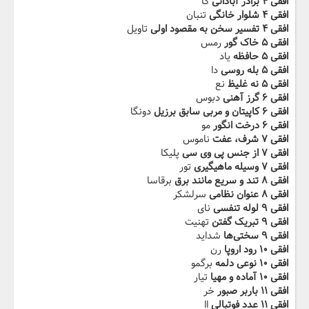
افقی ۴ برادر آبادانی
کا
افقی ۴ شلوار خانگی
تنبان
افقی ۴ تفسیر سخن به مقصود اولی
تاویل
افقی ۵ خاک گور
رمس
افقی ۵ حافظه
یاد
افقی ۵ بله روسی
دا
افقی ۵ نه غلیظ
نع
افقی ۶ گرز آهنی
دبوس
افقی ۶ کاپیتان و مربی سابق برزیل
دونگا
افقی ۶ درخت انگور
مو
افقی ۷ شرف، عفت
ناموس
افقی ۷ از جنس پی وی سی
پلیکا
افقی ۷ وسیله ماهیگیری
تور
افقی ۸ تند و سریع مانند برق
برقاسا
افقی ۸ عنوان نظامی
سرلشکر
افقی ۹ لوله تنفسی
نای
افقی ۹ تبریک گفتن
تهنیت
افقی ۹ سختی‌ها
شداید
افقی ۱۰ رود اروپا
رن
افقی ۱۰ نوعی دلمه
برگمو
افقی ۱۰ آماده و مهیا
تیار
افقی ۱۱ باربر صبور
خر
افقی ۱۱ عدد فوتبالی
اا