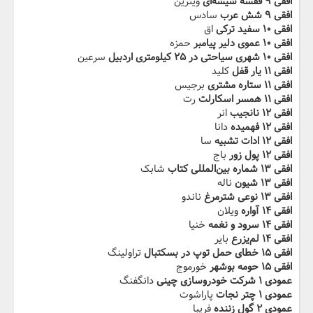
افقی ۹ قفسه شیشه‌ای
ویترین
افقی ۹ شش عرب
سادس
افقی ۱۰ سفید ترکی
اق
افقی ۱۰ عموی دلیر پیامبر
حمزه
افقی ۱۰ شهری سیاحتی در ۲۵ کیلومتری اردبیل
سرعین
افقی ۱۱ یار قفل
کلید
افقی ۱۱ ستاره مشتری
برجیس
افقی ۱۱ همسر اسکارلت
رت
افقی ۱۲ نانجیب
انر
افقی ۱۲ فهمیده
دانا
افقی ۱۲ ادات تشبیه
سا
افقی ۱۲ پول زور
باج
افقی ۱۳ شماره بین‌المللی کتاب
شابک
افقی ۱۳ شیون
ناله
افقی ۱۳ نوعی شترمرغ
ناندو
افقی ۱۴ آواره
ویلان
افقی ۱۴ سرود و نغمه
خنیا
افقی ۱۴ لم‌یزرع
بایر
افقی ۱۵ خطای حمل توپ در بسکتبال
تراولینگ
افقی ۱۵ حومه بوشهر
خورموج
عمودی ۱ شرکت خودروسازی چینی
دانگفنگ
عمودی ۱ چتر نجات
پاراشوت
عمودی ۲ گول زننده
فریبا