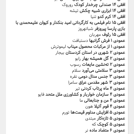
افقی ۱۴ صندلی چرخدار کودک
روروک
افقی ۱۴ ابزاری شبیه چکش
تیشه
افقی ۱۴ کرم کدو
تنیا
افقی ۱۵ نام فیلمی به کارگردانی امید بنکدار و کیوان علیمحمدی با
بازی پارسا پیروزفر
شبانهروز
افقی ۱۵ رئوف
مهربان
عمودی ۱ فرش گرانبها
دستبافت
عمودی ۱ از مرکبات محصول میناب
لیموترش
عمودی ۲ شهری در استان کردستان
بیجار
عمودی ۲ گل همیشه بهار
رابو
عمودی ۲ ته‌نشین مایعات
رسوب
عمودی ۳ سلامتی می‌آورد
سلام
عمودی ۳ جنس مدال دومی
نقره
عمودی ۳ شهر مقدس عراق
سامرا
عمودی ۴ ماه پرتاب کردنی
تیر
عمودی ۴ سازمان خواربار و کشاورزی ملل متحد
فایو
عمودی ۴ من و جنابعالی
ما
عمودی ۴ قوم آتیلا
هون
عمودی ۵ افزایش مداوم قیمت‌ها
تورم
عمودی ۵ تازه‌کار
مبتدی
عمودی ۵ کوچک
که
عمودی ۶ متضاد ماده
نر