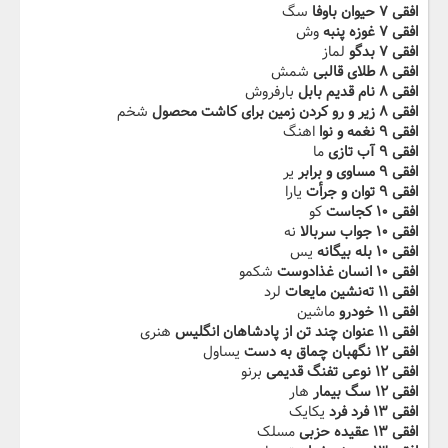
افقی ۷ حیوان باوفا
سگ
افقی ۷ غوزه پنبه
وش
افقی ۷ بدگو
لماز
افقی ۸ طلای قالبی
شمش
افقی ۸ نام قدیم بابل
بارفروش
افقی ۸ زیر و رو کردن زمین برای کاشت محصول
شخم
افقی ۹ نغمه و نوا
اهنگ
افقی ۹ آب تازی
ما
افقی ۹ مساوی و برابر
یر
افقی ۹ توان و جرأت
یارا
افقی ۱۰ کجاست
کو
افقی ۱۰ جواب سربالا
نه
افقی ۱۰ بله بیگانه
یس
افقی ۱۰ انسان غذادوست
شکمو
افقی ۱۱ ته‌نشین مایعات
لرد
افقی ۱۱ خودرو
ماشین
افقی ۱۱ عنوان چند تن از پادشاهان انگلیس
هنری
افقی ۱۲ نگهبان چماق به دست
یساول
افقی ۱۲ نوعی تفنگ قدیمی
برنو
افقی ۱۲ سگ بیمار
هار
افقی ۱۳ فرد فرد
یکایک
افقی ۱۳ عقیده حزبی
مسلک