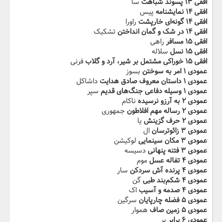
افقی ۱۳ پسوند شباهت
سا
افقی ۱۴ نمایشنامه
پیس
افقی ۱۴ گونه‌ای خارپشت
راورا
افقی ۱۴ در شک و گمان انداختن
تشکیک
افقی ۱۵ مسافر
راهی
افقی ۱۵ نسل
سلاله
افقی ۱۵ خوراکی مشتمل بر شیر، آرد و گلاب
فرنی
عمودی ۱ امر به سوختن
بسوز
عمودی ۱ داستان معروف صادق هدایت
داشاکل
عمودی ۱ وسیله دفاعی جنگ‌های قدیم
سپر
عمودی ۲ به آرزو نرسیده
ناکام
عمودی ۲ رساله مهم افلاطون
جمهوری
عمودی ۲ حرف گزینش
یا
عمودی ۳ زائوترسان
ال
عمودی ۳ مکان سینمایی
لوکیشن
عمودی ۳ فتنه پنهانی
دسیسه
عمودی ۴ تفاله عسل
موم
عمودی ۴ پرنده آش سردکن
سار
عمودی ۴ شکم‌بند طبی
گن
عمودی ۴ صدمه و آسیب
اک
عمودی ۵ فضله چارپایان
سرگین
عمودی ۵ زمین صاف
هموار
عمودی ۶ برابر
یر