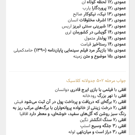
عمودی ۱۲٫ لحظه کوتاه
ان
عمودی ۱۲٫ پروردگارا
یارب
عمودی ۱۳٫ نیک، نیکوکار
صالح
عمودی ۱۳٫ اشرف مخلوقات
انسان
عمودی ۱۳٫ شیرینی سنتی تبریز
اریس
عمودی ۱۴٫ گویشی در کشورمان
لری
عمودی ۱۴٫ پولدار
متمول
عمودی ۱۴٫ رستاخیز
قیامت
عمودی ۱۵٫ بازیگر مرد فیلم سینمایی پایان‌نامه (۱۳۹۰)
حامدکمیلی
عمودی ۱۵٫ موضوع و متن
زمینه
جواب مرحله ۵۰۲ جدولانه کلاسیک
افقی ۱٫ فیلمی با بازی ایرج قادری
دوانسان
افقی ۱٫ نهر بزرگ
رودخانه
افقی ۲٫ برگه‌ای که دریافت و پرداخت پول در آن ثبت می‌شود
فیش
افقی ۲٫ درخت زینتی از خانواده پروانه‌واران با برگ‌های مرکب ریز به
رنگ سبز روشن که گل‌های سفید، خوشه‌ای، و معطر دارد
اقاقیا
افقی ۲٫ سنگ انگشتر
نگین
افقی ۳٫ جلگه وسیع
استپ
افقی ۳٫ دراز است و میان‌تهی
لوله