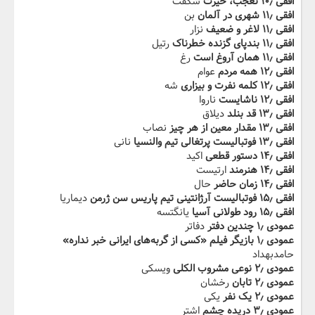
افقی ۱۰٫ تعجب، حیرت
شگفت
افقی ۱۱٫ شهری در آلمان
بن
افقی ۱۱٫ لاغر و ضعیف
نزار
افقی ۱۱٫ بندپای گزنده خطرناک
رتیل
افقی ۱۱٫ همان آروغ است
رغ
افقی ۱۲٫ همه مردم
عوام
افقی ۱۲٫ کلمه نفرت و بیزاری
شه
افقی ۱۲٫ ناشایست
ناروا
افقی ۱۳٫ قد بنلد
دیلاق
افقی ۱۳٫ مقدار معین از هر چیز
نصاب
افقی ۱۳٫ فوتبالیست پرتغالی تیم والنسیا
نانی
افقی ۱۴٫ دستور قطعی
اکید
افقی ۱۴٫ هنرمند
ارتیست
افقی ۱۴٫ زمان حاضر
حال
افقی ۱۵٫ فوتبالیست آرژانتینی تیم پاریس سن ژرمن
دیماریا
افقی ۱۵٫ رود طولانی آسیا
یانگتسه
عمودی ۱٫ چندین دفتر
دفاتر
عمودی ۱٫ بازیگر فیلم «کسی از گربه‌های ایرانی خبر نداره»
حامدبهداد
عمودی ۲٫ نوعی مشروب الکلی
ویسکی
عمودی ۲٫ تابان
رخشان
عمودی ۲٫ یک نفر
یکی
عمودی ۳٫ دریده چشم
اشتر