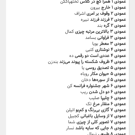
عمودی ۱ همرا گچ در کلاس
تختهپاککن
عمودی ۱ خارج
بیرون
عمودی ۲ وقوف بر امری
اشراف
عمودی ۲ فرزند فرزند
نبیره
عمودی ۲ گره
بند
عمودی ۳ بالاترین مرتبه چیزی
کمال
عمودی ۳ فراوانی
بسامد
عمودی ۳ معطر
بویا
عمودی ۴ نوشتاری
کتبی
عمودی ۴ عددی است دو رقمی
ده
عمودی ۴ ظروف شکسته را پیوند می‌زند
بندزن
عمودی ۵ تصدیق روسی
یا
عمودی ۵ حیوان مکار
روباه
عمودی ۵ از سوره‌ها
دخان
عمودی ۶ شهر جشنواره فرانسه
کن
عمودی ۶ دو دل شدن
ریب
عمودی ۶ چلیپا
صلیب
عمودی ۶ منقار مرغ
تک
عمودی ۷ گازی بی‌رنگ و کم‌بو
اتیلن
عمودی ۷ از وسایل باغبانی
کجبیل
عمودی ۷ تصویر کلی از چیزی
شما
عمودی ۸ جایی که سایه باشد
نسار
عمودی ۸ طبیعی
نرمال