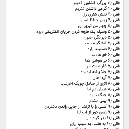
افقی ۳٫ برزگر، کشاورز
کدیور
افقی ۴٫ گرامی داشتن
تکریم
افقی ۴٫ نقش هنری
رل
افقی ۴٫ زبان حافظ
لسان
افقی ۵٫ چهار من تبریز
ری
افقی ۵٫ وسیله یک طرفه کردن جریان الکتریکی
دیود
افقی ۵٫ دیوانگی
جنون
افقی ۵٫ آتشگیره
خف
افقی ۶٫ دستبند
یاره
افقی ۶٫ خو
عادت
افقی ۶٫ بی‌هوشی
کما
افقی ۷٫ غار نبوت
حرا
افقی ۷٫ جلا یافته
ابدیده
افقی ۷٫ آره
اهان
افقی ۸٫ اثری از صادق چوبک
اخرشب
افقی ۸٫ همان دم
انا
افقی ۸٫ جنگ
ناورد
افقی ۹٫ بینی
مشام
افقی ۹٫ کسی را با ترفند از جایی راندن
دککردن
افقی ۹٫ زمین دور از آب
لیا
افقی ۱۰٫ بذر گیاه
دان
افقی ۱۰٫ به علت، به سبب
برای