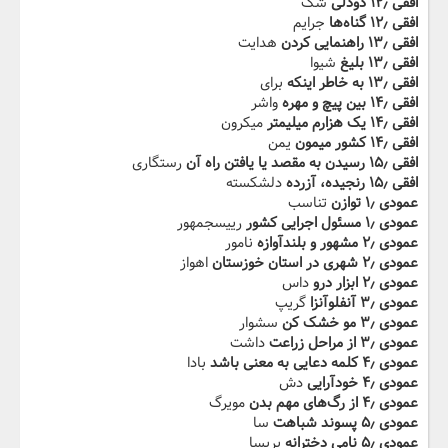
افقی ۱۲٫ دودلی
شک
افقی ۱۲٫ گناه‌ها
جرایم
افقی ۱۳٫ راهنمایی کردن
هدایت
افقی ۱۳٫ بلیغ
شیوا
افقی ۱۳٫ به خاطر اینکه
برای
افقی ۱۴٫ بین پیچ و مهره
واشر
افقی ۱۴٫ یک هزارم میلیمتر
میکرون
افقی ۱۴٫ کشور میمون
یمن
افقی ۱۵٫ رسیدن به مقصد یا یافتن راه آن
رستگاری
افقی ۱۵٫ رنجیده، آزرده
دلشکسته
عمودی ۱٫ توازن
تناسب
عمودی ۱٫ مسئول اجرایی کشور
رییسجمهور
عمودی ۲٫ مشهور و بلندآوازه
نامور
عمودی ۲٫ شهری در استان خوزستان
اهواز
عمودی ۲٫ ابزار درو
داس
عمودی ۳٫ آنفلوآنزا
گریپ
عمودی ۳٫ مو خشک کن
سشوار
عمودی ۳٫ از مراحل زراعت
داشت
عمودی ۴٫ کلمه دعایی به معنی باشد
بادا
عمودی ۴٫ خودآرایی
دش
عمودی ۴٫ از رگ‌های مهم بدن
مویرگ
عمودی ۵٫ پسوند شباهت
سا
عمودی ۵٫ نامی دخترانه
پریسا