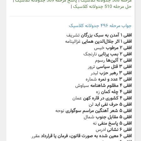
مرحله 508 جدولانه کلاسیک
|
پاسخ مرحله 509 جدولانه کلاسیک
|
حل مرحله 510 جدولانه کلاسیک
|
جواب مرحله ۴۹۶ جدولانه کلاسیک
افقی ۱ آمدن به سبک بزرگان
تشریف
افقی ۱ اثر جلال‌الدین همایی
غزالینامه
افقی ۲ مرطوب
خیس
افقی ۲ بمب پرتابی
نارنجک
افقی ۲ آئین‌ها
رسوم
افقی ۳ قتل سیاسی
ترور
افقی ۳ رهبر حزب
لیدر
افقی ۳ عدد و نمره
شماره
افقی ۴ مظلوم شاهنامه
سیاوش
افقی ۴ چله کمان
زه
افقی ۴ کشوری در قاره کهن
عمان
افقی ۵ حرف نفی ابد
لن
افقی ۵ شعر آهنگین مراسم سوگواری
نوحه
افقی ۵ مقابل جنوب
شمال
افقی ۵ پاسخ منفی
نه
افقی ۶ نشانی
ادرس
افقی ۶ معین شده به صورت قانون، فرمان یا قرارداد
مقرر