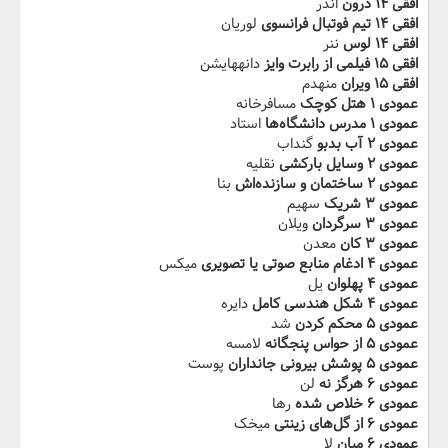
افقی ۱۴ درون
اندر
افقی ۱۴ تیم فوتبال فرانسوی
لوریان
افقی ۱۴ لوس
ننر
افقی ۱۵ فیلمی از رابرت وایز
دانههایشن
افقی ۱۵ ویران
منهدم
عمودی ۱ هتل کوچک
مسافرخانه
عمودی ۱ مدرس دانشگاه‌ها
استاد
عمودی ۲ آب بدبو
گنداب
عمودی ۲ وسایل بارکشی
نقلیه
عمودی ۲ ساختمان و سازنده‌اش
بنا
عمودی ۳ شریک
سهیم
عمودی ۳ سرگردان
ویلان
عمودی ۳ کان
معدن
عمودی ۴ ادغام منابع صوتی یا تصویری
میکس
عمودی ۴ پهلوان
یل
عمودی ۴ شکل هندسی کامل
دایره
عمودی ۵ محکم کردن
شد
عمودی ۵ از حواس پنجگانه
لامسه
عمودی ۵ پوشش بیرونی جانداران
پوست
عمودی ۶ هرگز نه
لن
عمودی ۶ خلاص شده
رها
عمودی ۶ از گل‌های زینتی
میخک
عمودی ۶ میان
لا