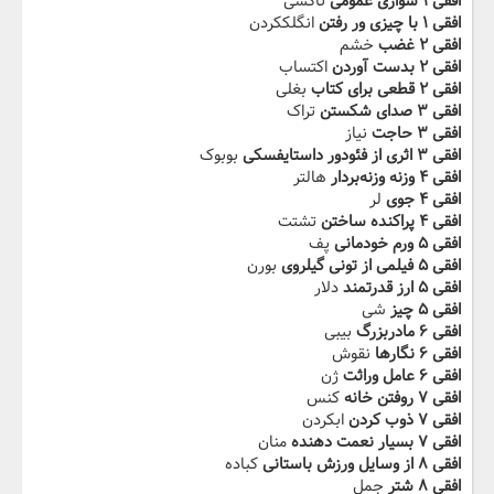
افقی ۱ سواری عمومی
تاکسی
افقی ۱ با چیزی ور رفتن
انگلککردن
افقی ۲ غضب
خشم
افقی ۲ بدست آوردن
اکتساب
افقی ۲ قطعی برای کتاب
بغلی
افقی ۳ صدای شکستن
تراک
افقی ۳ حاجت
نیاز
افقی ۳ اثری از فئودور داستایفسکی
بوبوک
افقی ۴ وزنه وزنه‌بردار
هالتر
افقی ۴ جوی
لر
افقی ۴ پراکنده ساختن
تشتت
افقی ۵ ورم خودمانی
پف
افقی ۵ فیلمی از تونی گیلروی
بورن
افقی ۵ ارز قدرتمند
دلار
افقی ۵ چیز
شی
افقی ۶ مادربزرگ
بیبی
افقی ۶ نگارها
نقوش
افقی ۶ عامل وراثت
ژن
افقی ۷ روفتن خانه
کنس
افقی ۷ ذوب کردن
ابکردن
افقی ۷ بسیار نعمت دهنده
منان
افقی ۸ از وسایل ورزش باستانی
کباده
افقی ۸ شتر
جمل