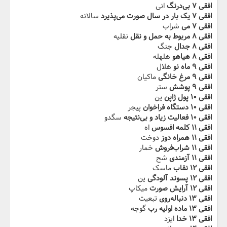
افقی ۷ بی‌درنگ
انی
افقی ۷ یک بار در سال صورت می‌پذیرد
سالانه
افقی ۷ می
شراب
افقی ۸ مربوط به حمل و نقل
نقلیه
افقی ۸ جدال
جنگ
افقی ۸ هیاهو
هلهله
افقی ۹ ماه نو
هلال
افقی ۹ مرغ خانگی
ماکیان
افقی ۹ پوشش
ستر
افقی ۱۰ پول ژاپن
ین
افقی ۱۰ دستگاه فراخوان
پیجر
افقی ۱۰ فعالیت زیاد و بی‌نتیجه
سگدو
افقی ۱۱ کلمه افسوس
اه
افقی ۱۱ همراه دوز
دوخت
افقی ۱۱ شراب‌فروش
خمار
افقی ۱۱ آزمندی
شح
افقی ۱۲ نقاب
ماسک
افقی ۱۲ پسوند آلودگی
ین
افقی ۱۲ آرایش صورت
میکاپ
افقی ۱۳ دنباله‌روی
تبعیت
افقی ۱۳ ماده اولیه رب
گوجه
افقی ۱۳ خدا
ایزد