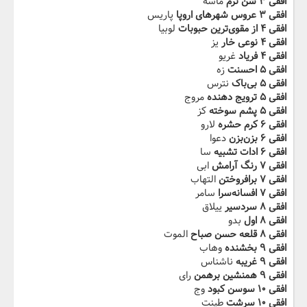
افقی ۳ شن نرم
ماسه
افقی ۳ عروس شهرهای اروپا
پاریس
افقی ۴ از مقوی‌ترین حبوبات
لوبیا
افقی ۴ نوعی خار
یز
افقی ۴ فریاد
غریو
افقی ۵ احسنت
زه
افقی ۵ بی‌باک
نترس
افقی ۵ ترویج دهنده
مروج
افقی ۵ پشم سوخته
کز
افقی ۶ کرم حشره
لارو
افقی ۶ بزن‌بزن
دعوا
افقی ۶ ادات تشبیه
سا
افقی ۷ رنگ آرامش
ابی
افقی ۷ برافروختن
التهاب
افقی ۷ افسانه‌سرا
سامر
افقی ۸ سردسیر
ییلاق
افقی ۸ اول
بدو
افقی ۸ قلعه حسن صباح
الموت
افقی ۹ بخشنده
وهاب
افقی ۹ غریبه
ناشناس
افقی ۹ همنشین برهمن
رای
افقی ۱۰ سوسن کبود
وج
افقی ۱۰ سرشت
طینت