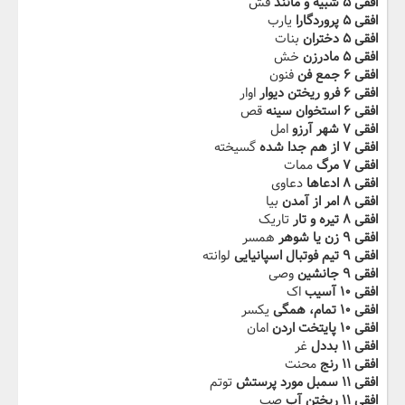
افقی ۵ شبیه و مانند
فش
افقی ۵ پروردگارا
یارب
افقی ۵ دختران
بنات
افقی ۵ مادرزن
خش
افقی ۶ جمع فن
فنون
افقی ۶ فرو ریختن دیوار
اوار
افقی ۶ استخوان سینه
قص
افقی ۷ شهر آرزو
امل
افقی ۷ از هم جدا شده
گسیخته
افقی ۷ مرگ
ممات
افقی ۸ ادعاها
دعاوی
افقی ۸ امر از آمدن
بیا
افقی ۸ تیره و تار
تاریک
افقی ۹ زن یا شوهر
همسر
افقی ۹ تیم فوتبال اسپانیایی
لوانته
افقی ۹ جانشین
وصی
افقی ۱۰ آسیب
اک
افقی ۱۰ تمام، همگی
یکسر
افقی ۱۰ پایتخت اردن
امان
افقی ۱۱ بددل
غر
افقی ۱۱ رنج
محنت
افقی ۱۱ سمبل مورد پرستش
توتم
افقی ۱۱ ریختن آب
صب