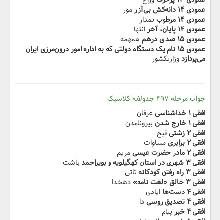
عمودی ۱۳ پرحرف
وراج
عمودی ۱۴ دانه‌کش بی‌آزار
مور
عمودی ۱۴ مرطوب
نمدار
عمودی ۱۴ پایان، آخر
انتها
عمودی ۱۵ صدای درهم
همهمه
عمودی ۱۵ نام یک دستگاه دولتی که به اداره امور درون‌مرزی ایران
می‌پردازد
وزارتکشور
جواب مرحله ۴۹۷ جدولانه کلاسیک
افقی ۱ خداشناسی
عرفان
افقی ۱ خارج شدن
بیرونامدن
افقی ۲ زشتی
قبح
افقی ۲ برابری
مساوات
افقی ۲ مادر حضرت عیسی
مریم
افقی ۳ شهری در استان کهگیلویه و بویراحمد
باشت
افقی ۳ راه رفتن کودکانه
تاتی
افقی ۳ خالق «لغت نامه»
دهخدا
افقی ۴ دست‌ها
ایادی
افقی ۴ تصدیق روسی
دا
افقی ۴ خبر
پیام