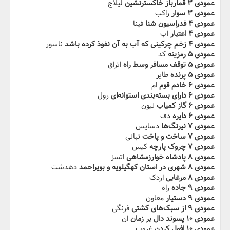
عمودی ۳ قمارباز خاکسترنشین
لیلاج
عمودی ۳ سوار
راکب
عمودی ۴ فدراسیون شنا
فینا
عمودی ۴ اعتبار
اب
عمودی ۴ زخم چرکینی که آب به آن نفوذ کرده باشد
ناسور
عمودی ۵ رمزینه
کد
عمودی ۵ توقف مسافر وسط راه
اتراق
عمودی ۵ پرنده
طایر
عمودی ۶ خادم قوم
ام
عمودی ۶ دارای بسته‌بندی استوانه‌ای
رول
عمودی ۶ گاز کمیاب
نیون
عمودی ۶ دایره
دف
عمودی ۷ نیرنگ‌ها
دسایس
عمودی ۷ ساخت و پاخت
تبانی
عمودی ۷ چروک پارچه
کیس
عمودی ۸ پادشاه خوارزمشاهی
اتسز
عمودی ۸ شهری در استان کهگیلویه و بویراحمد
دهدشت
عمودی ۸ مرغابی
اردک
عمودی ۹ جاده
راه
عمودی ۹ دستیار
معاون
عمودی ۹ از سبک‌های کشتی
فرنگی
عمودی ۱۰ پسوند دال بر زمان
ان
عمودی ۱۰ افول کردن
غروب