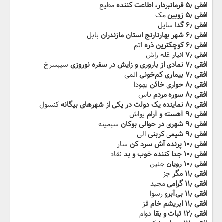
افقی ۵٫ فرمانبردار، اطاعت کننده
مطیع
افقی ۵٫ زوبین
مک
افقی ۶٫ گدا
سایل
افقی ۶٫ شهر بهارنارنج استان مازندران
بابل
افقی ۶٫ کوچکترین ذره
اتم
افقی ۷٫ انبار غله
راش
افقی ۷٫ نمادی از باروری و زایش در سفره نوروزی
سیبسرخ
افقی ۷٫ بیماری کم‌خونی
انمی
افقی ۸٫ حواری خائن
یهودا
افقی ۸٫ سوره مردم
ناس
افقی ۸٫ نماینده یک دولت در یکی از شهرهای بیگانه
کنسول
افقی ۹٫ آهسته و آرام
یواش
افقی ۹٫ شهری در حوالی بوکان
سیمینه
افقی ۹٫ شیمی کربنی
الی
افقی ۱۰٫ پرنده آش سرد کن
سار
افقی ۱۰٫ جدا کننده خوب و بد
نقاد
افقی ۱۰٫ رویان
جنین
افقی ۱۱٫ مگر
جز
افقی ۱۱٫ گرامی
مجید
افقی ۱۱٫ بی‌آبرو
رسوا
افقی ۱۱٫ ابریشم خام
قز
افقی ۱۲٫ ثبات و بقا
دوام