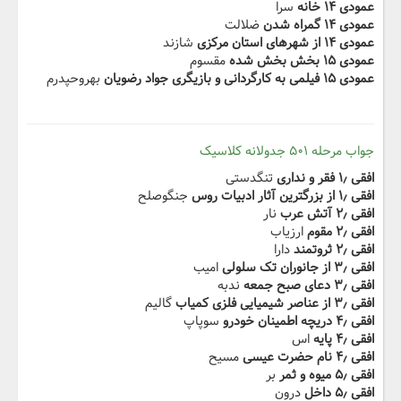
عمودی ۱۴ خانه
سرا
عمودی ۱۴ گمراه شدن
ضلالت
عمودی ۱۴ از شهرهای استان مرکزی
شازند
عمودی ۱۵ بخش بخش شده
مقسوم
عمودی ۱۵ فیلمی به کارگردانی و بازیگری جواد رضویان
بهروحپدرم
جواب مرحله ۵۰۱ جدولانه کلاسیک
افقی ۱٫ فقر و نداری
تنگدستی
افقی ۱٫ از بزرگترین آثار ادبیات روس
جنگوصلح
افقی ۲٫ آتش عرب
نار
افقی ۲٫ مقوم
ارزیاب
افقی ۲٫ ثروتمند
دارا
افقی ۳٫ از جانوران تک سلولی
امیب
افقی ۳٫ دعای صبح جمعه
ندبه
افقی ۳٫ از عناصر شیمیایی فلزی کمیاب
گالیم
افقی ۴٫ دریچه اطمینان خودرو
سوپاپ
افقی ۴٫ پایه
اس
افقی ۴٫ نام حضرت عیسی
مسیح
افقی ۵٫ میوه و ثمر
بر
افقی ۵٫ داخل
درون