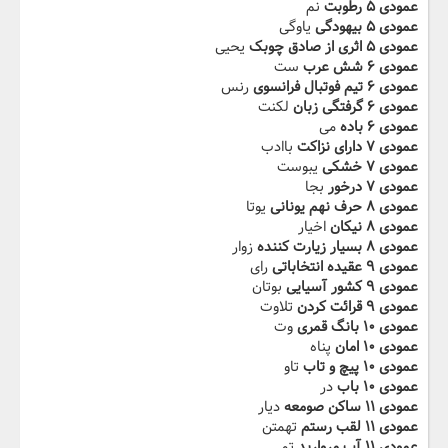
عمودی ۵ رطوبت
نم
عمودی ۵ بیهودگی
یاوگی
عمودی ۵ اثری از صادق چوبک
یحیی
عمودی ۶ شش عرب
ست
عمودی ۶ تیم فوتبال فرانسوی
رنس
عمودی ۶ گرفتگی زبان
لکنت
عمودی ۶ باده
می
عمودی ۷ دارای نزاکت
باادب
عمودی ۷ خشکی
یبوست
عمودی ۷ درخور
بجا
عمودی ۸ حرف نهم یونانی
یوتا
عمودی ۸ نیکان
اخیار
عمودی ۸ بسیار زیارت کننده
زوار
عمودی ۹ عقیده انتخاباتی
رای
عمودی ۹ کشور آسیایی
بوتان
عمودی ۹ قرائت کردن
تلاوت
عمودی ۱۰ بانگ قمری
وت
عمودی ۱۰ امان
پناه
عمودی ۱۰ پیچ و تاب
تاو
عمودی ۱۰ باب
در
عمودی ۱۱ ساکن صومعه
دیار
عمودی ۱۱ لقب رستم
تهمتن
عمودی ۱۱ آب مروارید
تم