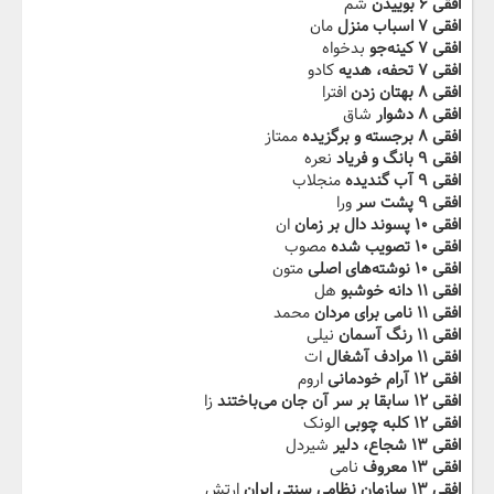
افقی ۶ بوییدن
شم
افقی ۷ اسباب منزل
مان
افقی ۷ کینه‌جو
بدخواه
افقی ۷ تحفه، هدیه
کادو
افقی ۸ بهتان زدن
افترا
افقی ۸ دشوار
شاق
افقی ۸ برجسته و برگزیده
ممتاز
افقی ۹ بانگ و فریاد
نعره
افقی ۹ آب گندیده
منجلاب
افقی ۹ پشت سر
ورا
افقی ۱۰ پسوند دال بر زمان
ان
افقی ۱۰ تصویب شده
مصوب
افقی ۱۰ نوشته‌های اصلی
متون
افقی ۱۱ دانه خوشبو
هل
افقی ۱۱ نامی برای مردان
محمد
افقی ۱۱ رنگ آسمان
نیلی
افقی ۱۱ مرادف آشغال
ات
افقی ۱۲ آرام خودمانی
اروم
افقی ۱۲ سابقا بر سر آن جان می‌باختند
زا
افقی ۱۲ کلبه چوبی
الونک
افقی ۱۳ شجاع، دلیر
شیردل
افقی ۱۳ معروف
نامی
افقی ۱۳ سازمان نظامی سنتی ایران
ارتش