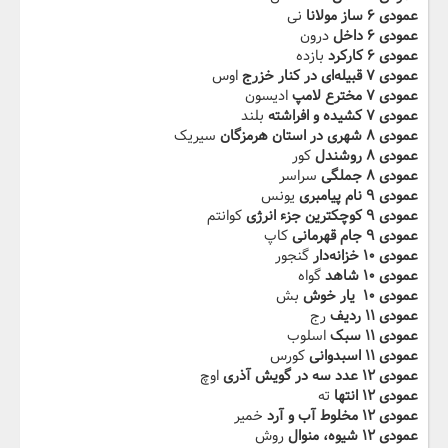
عمودی ۶ ساز مولانا
نی
عمودی ۶ داخل
درون
عمودی ۶ کارکرد‬‫
بازده
عمودی ۷ قبیله‌ای در کنار خزرج
اوس
عمودی ۷ مخترع لامپ
ادیسون
عمودی ۷ کشیده و افراشته‬‫
بلند
عمودی ۸ شهری در استان هرمزگان
سیریک
عمودی ۸ روشندل
کور
عمودی ۸ جملگی‬‫
سراسر
عمودی ۹ نام پیامبری
یونس
عمودی ۹ کوچکترین جزء انرژی
کوانتم
عمودی ۹ جام قهرمانی‬‫
کاپ
عمودی ۱۰ خزانه‌دار
گنجور
عمودی ۱۰ شاهد
گواه
عمودی ۱۰ ‬ یار خوش
بش
عمودی ۱۱ ردیف
رج
عمودی ۱۱ سبک
اسلوب
عمودی ۱۱ اسبدوانی
کورس
عمودی ۱۲ عدد سه در گویش آذری
اوچ
عمودی ۱۲ انتها
ته
عمودی ۱۲ مخلوط آب و آرد
خمیر
عمودی ۱۲ شیوه، منوال
روش