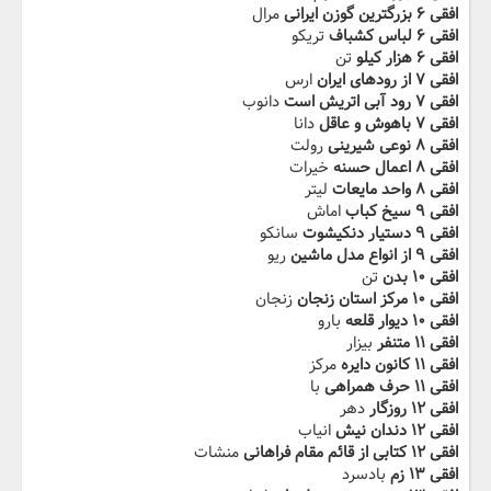
افقی ۶ بزرگترین گوزن‬‫ ایرانی
مرال
افقی ۶ لباس کشباف
تریکو
افقی ۶ هزار کیلو
تن
افقی ۷ از رودهای ایران
ارس
افقی ۷ ‬‫رود آبی اتریش است
دانوب
افقی ۷ باهوش و عاقل
دانا
افقی ۸ نوعی شیرینی‬‫
رولت
افقی ۸ اعمال حسنه
خیرات
افقی ۸ واحد مایعات
لیتر
افقی ۹ سیخ کباب
اماش
افقی ۹ دستیار دن‬‫کیشوت
سانکو
افقی ۹ از انواع مدل ماشین
ریو
افقی ۱۰ بدن
تن
افقی ۱۰ مرکز استان‬‫ زنجان
زنجان
افقی ۱۰ دیوار قلعه
بارو
افقی ۱۱ متنفر
بیزار
افقی ۱۱ کانون دایره
مرکز
افقی ۱۱ حرف‬‫ همراهی
با
افقی ۱۲ روزگار
دهر
افقی ۱۲ دندان نیش
انیاب
افقی ۱۲ کتابی از قائم مقام‬‫ فراهانی
منشات
افقی ۱۳ زم
بادسرد