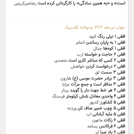
است» و «به همین سادگی» را کارگردانی کرده است
رضامیرکریمی
جواب مرحله ۳۶۳ جدولانه کلاسیک
افقی ۱ نیلی رنگ
کبود
افقی ۱ به پایان رساندن
اتمام
افقی ۱ کوه‌ها
جبال
افقی ۲ حاجت و خواسته
ارب
افقی ۲ کسی که مباشر کاری است
متصدی
افقی ۲ درخواست کردن
خواهش
افقی ۳ سست
لق
افقی ۳ برادر‬‫ حضرت موسی (ع)
هارون
افقی ۳ مناظر است و جمع مرآت
مرایا
افقی ۴ هر خط جهت دار را گویند
بردار
افقی ۴ واحدی معادل شش کیلومتر
فرسنگ
افقی ۵ کشاورز
کدیور
افقی ۵ چوب‬‫ خمیر صاف کن
وردنه
افقی ۵ مایه آبادانی
اب
افقی ۶ زکات
ماعون
افقی ۶ فرکانس
بسامد
افقی ۶ باد صبا
ایر