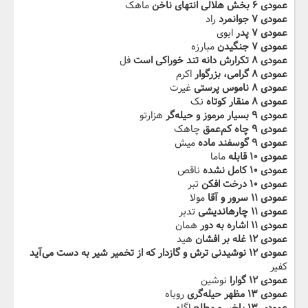
عمودی ۶ بخش هلالى انتهاى ناخن
ماهک
عمودی ۷ جوانمرد
راد
عمودی ۷ پدر
ابوی
عمودی ۷ ‬‫جنگیدن
مبارزه
عمودی ۸ تکرارش دانه تند خوراکى است
فل
عمودی ۸ گرامى،‬‫ بزرگوار
اکرم
عمودی ۸ ناموس پرستى
غیرت
عمودی ۸ منقار کوتاه
نک
عمودی ۹ بسیار مرموز‬‫ و حیله‌گر
هزارتو
عمودی ۹ چاه کم‌عمق
چاهک
عمودی ۹ گوسفند ماده
میش
عمودی ۱۰ قابله‬‫
ماما
عمودی ۱۰ کامل نشده
ناقص
عمودی ۱۰ درخت افکن
تبر
عمودی ۱۱ سرور و آقا
مولا
عمودی ۱۱ چاره‬‫اندیشى
تدبر
عمودی ۱۱ اشاره به دور
همان
عمودی ۱۲ غله بر افشان
هید
عمودی ۱۲ نوشیدنى‬‫ ترش و گازدار که از تخمیر شیر به دست مى‌آید
کفیر
عمودی ۱۲ گوارا‬‫
نوشین
عمودی ۱۳ مظهر حیله‌گرى
روباه