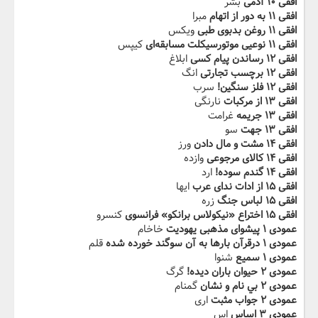
افقی ۱۰ آدمی
بشر
افقی ۱۱ به دور از اتهام
مبرا
افقی ۱۱ روغن بدبوی طبی
ویکس
افقی ۱۱ نوعي‬ی موتورسيكلت مسابقه‌ای
کیپس
افقی ۱۲ رساندن پيام كسی
ابلاغ
افقی ۱۲ برچسب تجارتی
انگ
افقی ۱۲ فلز سنگين!
سرب
افقی ۱۳ از مركبات
نارنگی
افقی ۱۳ جريمه
غرامت
افقی ۱۳ جهت
سو
افقی ۱۴ ‬‫مشت و مال دادن
ورز
افقی ۱۴ كالای مرجوعی
وازده
افقی ۱۴ گندم سوده!
ارد
افقی ۱۵ از ادات ندای عرب
ایها
افقی ۱۵ لباس جنگ
زره
افقی ۱۵ اختراع «نيكولاس برانكو»‬‫ فرانسوی
کنسرو
عمودی ۱ پيشوای مذهبی يهوديت
خاخام
عمودی ۱ درقرآن بارها به آن سوگند خورده شده
قلم
عمودی ۱ سميع
شنوا
عمودی ۲ حيوان باران ديده!
گرگ
عمودی ۲ بي نام و نشان‬‫
گمنام
عمودی ۲ جواب مثبت
اری
عمودی ۳ اساس
اس