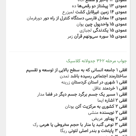
عمودی ۱۳ باخبر و مطلع
اگاه
عمودی ۱۳ پیشتاز دو رقمى‌ها‬‫
ده
عمودی ۱۴ زمین غیرقابل کشت
لمیزرع
عمودی ۱۴ معادل فارسى دستگاه‬‫ کنترل از راه دور
دورفرمان
عمودی ۱۵ واحدپول چین
یوان
عمودی ۱۵ یکدندگى
لجبازی
عمودی ۱۵ ‬‫سوره سى‌ونهم قرآن
زمر
جواب مرحله ۳۶۲ جدولانه کلاسیک
ساختارمند اجتماعی رسیده باشد
تمدن
افقی ۱ شهری در استان کردستان‬‫
زرینه
افقی ۱ خردمند
عاقل
افقی ۱ مسیر یک جسم برگرد جسم دیگر در فضا
مدار
افقی ۲ اشاره
ایما
افقی ۲ ‬‫کشوری به مرکزیت آتن
یونان
افقی ۲ نویسنده
منشی
افقی ۲ پهناور
عریض
افقی ۳ نوعی گنبد یا منار‬‫ با حجم مخروطی یا هرمی
رک
افقی ۳ پایتخت و بندر اصلی لتونی
ریگا