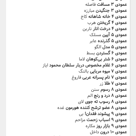
عمودی ۳ مسافت
فاصله
عمودی ۳ جنگيدن
مبارزه
عمودی ۴ خانه شاهانه
کاخ
عمودی ۴ گريختن
هرب
عمودی ۴ درخت انار
ناربن
عمودی ۵ آيين
مسلک
عمودی ۵ گذرنده
عابر
عمودی ۵ مدل
الگو
عمودی ۶ ‬‫گستردن
بسط
عمودی ۶ شتر بی‌كوهان
لاما
عمودی ۶ غلام مخصوص دربار سلطان محمود
ایاز
عمودی ۷ ميوه مربايی
بالنگ
عمودی ۷ نام پسرانه عربی
فاروغ
عمودی ۷ طلا
زر
عمودی ۸ رسوم
سنن
عمودی ۸ ‬‫درد و رنج
الم
عمودی ۸ رسوب ته جوی
لای
عمودی ۸ عضو ترشح كننده هورمون
غده
عمودی ۹ پيشوند فقدان!
بی
عمودی ۹ اسباب زحمت
مزاحم
عمودی ۹ بازار روز
مکاره
عمودی ۱۰ درون
داخل