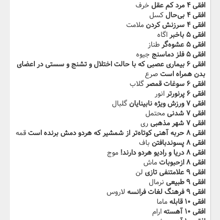
افقی ۴ ‬‫مرد كم عقل
خرف
افقی ۴ بی‌حال
کسل
افقی ۴ سرزنش كردن
ملامت
افقی ۵ باخبر
اگاه
افقی ۵ عشوه‌گر
طناز
افقی ۵ فلز دماسنج
جیوه
افقی ۶ بیماری ‌عصبی ‌كه با حالت ‌اختلال ‌و‬‫ تشنج و سستی ‌در اعضای
بدن همراه است
صرع
افقی ۶ سوغات قمصر
گلاب
افقی ۶ پرنورتر
انور
افقی ۷ ورزش ويژه نابينايان
گلبال
افقی ۷ شدنی
محتمل
افقی ۷ شهر مذهبی
ری
افقی ۸ ‬‫حربه آهنی كوتاه‌تر از شمشير كه هردو دمش برنده است
قمه
افقی ۸ پسوندبافتن
باف
افقی ۸ دريا و راديو هردو دارند!
موج
افقی ۸ ازحبوبات
ماش
افقی ۹ علامت‬‫نفی تازی
لن
افقی ۹ طبيعی
نرمال
افقی ۹ فرهنگ لغات فرانسه
لاروس
افقی ۱۰ قابله
ماما
افقی ۱۰ آهسته
ارام