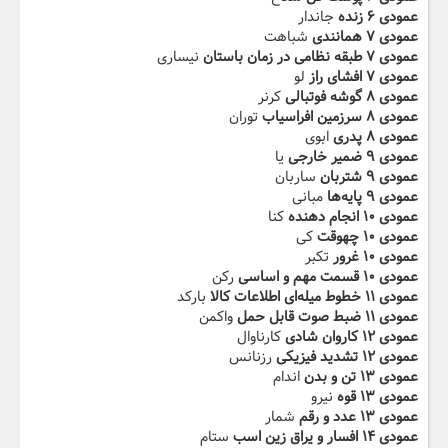
عمودی ۶ زنده
جاندار
عمودی ۷ همانندی
شباهت
عمودی ۷ طبقه نظامی در زمان باستان
نیساری
عمودی ۷ ‬‫افشای راز
لو
عمودی ۸ گوشه فوتبالی
کرنر
عمودی ۸ سرزمین افراسیاب
توران
عمودی ۸ پدری‬‫
ابوی
عمودی ۹ ضمیر خارجی
یا
عمودی ۹ شتربان
ساربان
عمودی ۹ پایه‌ها
مبانی
عمودی ۱۰ انجام دهنده
کنا
عمودی ۱۰ چه‬‫وقت
کی
عمودی ۱۰ غرور
تکبر
عمودی ۱۰ قسمت مهم و اساسی
رکن
عمودی ۱۱ خطوط میله‌ای ‬‫اطلاعات کالا
بارکد
عمودی ۱۱ ضبط صوت قابل حمل
واکمن
عمودی ۱۲ کاروان‬‫ شادی
کارناوال
عمودی ۱۲ تشدید فیزیکی
رزنانس
عمودی ۱۳ تن و بدن
اندام
عمودی ۱۳ قوه
نیرو
عمودی ۱۳ عدد و رقم‬‫
شمار
عمودی ۱۴ افسار و یراق زین اسب
ستام