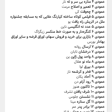
عمودی ۴ مناره بی سر و ته‬‫
نار
عمودی ۴ تعمیر و اصلاح
مرمت
عمودی ۴ چه‌وقت
کی
عمودی ۵ فیلمی کوتاه ساخته کیارنگ علایی ‬‫که به مسابقه جشنواره
ملل در اتریش راه یافت
یو
عمودی ۵ عدد نه انگلیسی
ناین
عمودی ۶ کنگره‌دار و به صورت خط منکسر
زیگزاگ
عمودی ۶ بازاری برای خرید و فروش‬‫ سهام، اوراق قرضه و سایر اوراق
بهادار
بورس
عمودی ۷ ارسال
روانه
عمودی ۷ درخشان
تابان
عمودی ۸ واحد پول ژاپن
ین
عمودی ۸ ماه نو
هلال
عمودی ۸ بیرق
لوا
عمودی ۹ فخر و کرشمه
ناز
عمودی ۹ آحاد
یکان
عمودی ۹ رود‬‫ آرام
دن
عمودی ۱۰ تاکنون
هنوز
عمودی ۱۰ شرف یافتن
تشرف
عمودی ۱۱ نشستن
جلوس
عمودی ۱۱ گل ستاره
مینا
عمودی ۱۲ برادر پدر
عم
عمودی ۱۲ دوری و جدایی
فراق