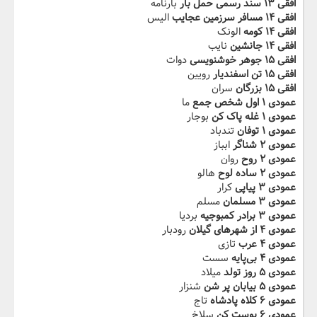
افقی ۱۳ سند رسمی حمل بار
بارنامه
افقی ۱۴ مسافر سرزمین‬‫ عجایب
الیس
افقی ۱۴ کومه
الونک
افقی ۱۴ جانشین
نایب
افقی ۱۵ جوهر خوشنویسی
دوات
افقی ۱۵ تن‬‫ اسفندیار
رویین
افقی ۱۵ بزرگان‬
سران
عمودی ۱ اول شخص جمع
ما
عمودی ۱ غله پاک کن
بوجار
عمودی ۱ توفان‬‫
تندباد
عمودی ۲ شناگر
ابباز
عمودی ۲ روح
روان
عمودی ۲ ساده لوح
هالو
عمودی ۳ پیاپی
کرار
عمودی ۳ مسلمان
مسلم
عمودی ۳ برادر‬‫ کمبوجیه
بردیا
عمودی ۴ از شهرهای گیلان
رودبار
عمودی ۴ عرب
تازی
عمودی ۴ بی‌پایه
سست
عمودی ۵ ‬‫روز تولد
میلاد
عمودی ۵ بیابان پر شن
شنزار
عمودی ۶ کلاه پادشاه
تاج
عمودی ۶ پوست کن‬‫
سلاخ