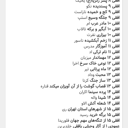
افقی ۸ پسر زکریا(ع)
یحیک
افقی ۹ پسندیده
نکو
افقی ۹ کج و خمیده
ناراست
افقی ۹ جلگه وسیع‬‫
استپ
افقی ۱۰ مادر عرب
ام
افقی ۱۰ آبگیر و برکه
تالاب
افقی ۱۰ بیزاری
نفرت
افقی ۱۱ زخم آبکشیده
ناسور
افقی ۱۱ ‬‫آموزگار
مدرس
افقی ۱۱ نام ترکی
اد
افقی ۱۲ مهماندار
میزبان
افقی ۱۲ نوعی خاک سرخ
اخرا
افقی ۱۲ ماه پرتابی‬‫
تیر
افقی ۱۳ محبت
وداد
افقی ۱۳ ساز جنگ
کرنا
افقی ۱۳ قصاب گوشت را از آن آویزان میکند‬‫
قناره
افقی ۱۴ پرده سینما
اکران
افقی ۱۴ شیدا
واله
افقی ۱۴ شعله آتش
الاو
افقی ۱۵ از شهرهای استان‬‫ تهران
ری
افقی ۱۵ برگه خرید
رسید
افقی ۱۵ از تنگه‌های مهم جهان‬
فلوریدا
عمودی ۱ از آثار وحشی بافقی
خلدبرین