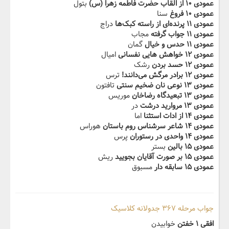
عمودی ۱۰ از القاب ‬‫حضرت فاطمه زهرا (س)
بتول
عمودی ۱۰ فروغ
سنا
عمودی ۱۱ پرنده‌ای از راسته كبک‌ها
دراج
عمودی ۱۱ جواب گرفته
مجاب
عمودی ۱۱ حدس و خيال
گمان
عمودی ۱۲ خواهش هاي‬ی نفسانی
امیال
عمودی ۱۲ حسد بردن
رشک
عمودی ۱۲ برادر مرگش می‌دانند!
ترس
عمودی ۱۳ نوعی نان ضخيم سنتی
تافتون
عمودی ۱۳ تبعيدگاه رضاخان
موریس
عمودی ۱۳ مرواريد درشت
در
عمودی ۱۴ ‬‫از ادات استثنا
اما
عمودی ۱۴ شاعر سرشناس روم باستان
هوراس
عمودی ۱۴ واحدی در رستوران
پرس
عمودی ۱۵ بالين
بستر
عمودی ۱۵ بر صورت آقايان بجوييد
ریش
عمودی ۱۵ سابقه دار‬
مسبوق
جواب مرحله ۳۶۷ جدولانه کلاسیک
افقی ۱ خفتن
خوابیدن