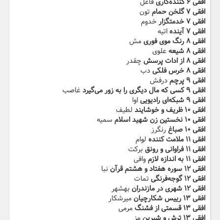
افقی ۶ کننده‌کارى
فاعل
افقی ۷ گلخن حمام‬‫
تون
افقی ۷ خدمتگزار
خدوم
افقی ۷ آینده
اتیه
افقی ۸ رنگ موى فورى
مش
افقی ۸ شیعه
علوی
افقی ۸ از‬‫ ادات پرسش
چقدر
افقی ۸ خرس فلکى
دب
افقی ۹ پرچم
درفش
افقی ۹ کسى که مال‬‫ دیگرى را به زور مى‌گیرد
غاصب
افقی ۹ شبکه‌اى رادیویى
اوا
افقی ۱۰ ‬‫ظریف و خوشایند
لطیف
افقی ۱۰ نخستین زن شهید اسلام
سمیه
افقی ۱۰ صباغ‬‫
رنگرز
افقی ۱۱ ملامت کننده
لوام
افقی ۱۱ فراوانى و رونق
برکت
افقی ۱۱ به اندازه لازم‬‫
وافی
افقی ۱۲ سوره هفتاد و هشتم قرآن
نبا
افقی ۱۲ گوجه‌فرنگى
تمات
افقی ۱۲ شهرى‬‫ در مازندران
بهشهر
افقی ۱۳ رییس شکارچیان
میرشکار
افقی ۱۳ قسمتى از‬‫ فشنگ
مرمی
افقی ۱۳ ترش و شیرین
مز