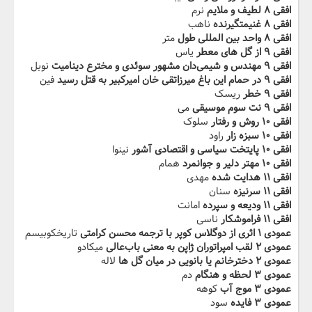
افقی ۸ لطیف و ملایم
نرم
افقی ۸ غنیمت‬‫گیرنده
ناهب
افقی ۸ واحد بین المللی طول
متر
افقی ۹ از گل های معطر
یاس
افقی ۹ مهندس‬‫ و شیمی‌دان مشهور سوئدی و مخترع دینامیت
نوبل
افقی ۹ در حمام این باغ‬‫ میرزاتقی خان امیرکبیر به قتل رسید
فین
افقی ۹ خطر
ریسک
افقی ۹ نت سوم موسیقی
می
افقی ۱۰ روش و رفتار
سلوک
افقی ۱۰ سبزه زار
راود
افقی ۱۰ پایتخت سیاسی و اقتصادی‬‫ آشور
نینوا
افقی ۱۰ مهتر دلیر و جوانمرد
همام
افقی ۱۱ هدایت شده
مهدی
افقی ۱۱ سرنیزه
سنان
افقی ۱۱ ودیعه‬ ‫و سپرده
امانت
افقی ۱۱ فراموشکار
ناسی
عمودی ۱ اثری از دوگلاس کوپر با ترجمه محسن کرامتی
تاریخکوبیسم
عمودی ۲ ‬‫لقب امپراتوران ژاپن به معنی باب‌عالی
میکادو
عمودی ۲ دخترخانم یا بانویی در میان ‬‫گل ها
لاله
عمودی ۳ لحظه و هنگام
دم
عمودی ۳ موج آب
کوهه
عمودی ۳ فایده
سود