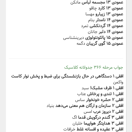
عمودی ۱۳ مجسمه لباس
مانکن
عمودی ۱۳ کارد
چاقو
عمودی ۱۳ زیبارو
مهسا
عمودی ۱۴ نامدار
بنام
عمودی ۱۴ گردنکشی
تمرد
عمودی ۱۴ دلبر
جانان
عمودی ۱۵ پالئونتولوژی
دیرینشناسی
عمودی ۱۵ گوی گریبان
دگمه
جواب مرحله ۳۶۶ جدولانه کلاسیک
افقی ۱ دستگاهی در حال بازنشستگی برای ضبط و پخش نوار كاست
واکمن
افقی ۱ ظرف مشبک!
سبد
افقی ۱ تندی و پرخاش
عتاب
افقی ۲ حشره خونخوار
ساس
افقی ۲ ‬‫سازمان و ارگان هم معنی می‌دهد
بنیاد
افقی ۲ ديروز عرب
امس
افقی ۳ گندم درگويش قدما
اگ
افقی ۳ هدايتگر هواپيما
خلبان
افقی ۳ عقيده و افسانه غلط
خرافات