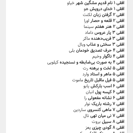
افقی ۱ نام قدیم مشگین شهر
خیاو
افقی ۱ خدای درویش
هو
افقی ۲ گرفتن‬‫ زبان
لکنت
افقی ۲ قلعه و حصار
اورا
افقی ۲ هنر هفتم
سینما
افقی ۳ یار عروس
داماد
افقی ۳ فریب‌دهنده
ماکر
افقی ۳ ‬‫سختی و عذاب
وبال
افقی ۴ حرف تصدیق خودمان
بلی
افقی ۴ ناگوار
وخیم
افقی ۴ به صورت‬‫ بی‌ضابطه و نسنجیده
کیلویی
افقی ۵ لخت و برهنه
رت
افقی ۵ ماهر و استاد
وارد
افقی ۵ فیل‬‫ ماقبل تاریخ
ماموت
افقی ۶ اسب بارکش
یابو
افقی ۶ کیسه پول
انبان
افقی ۶ نشانه مفعولی
را
افقی ۷ ‬‫رشته باریک
نوار
افقی ۷ ماهی کنسروی
ساردین
افقی ۷ نی میان تهی
نال
افقی ۸ سبیل
بروت
افقی ۸ گودی‬‫ چیزی
یعز