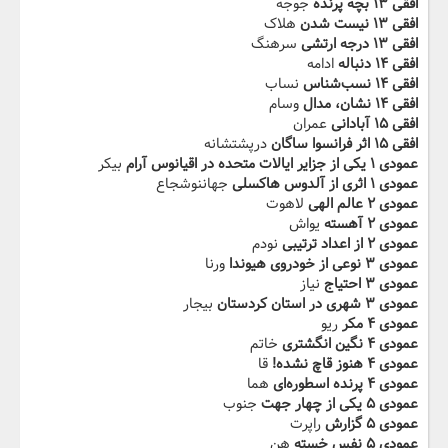
افقی ۱۳ بچه پرنده
جوجه
افقی ۱۳ نیست شدن
هلاک
افقی ۱۳ درجه ارتشی‬‫
سرهنگ
افقی ۱۴ دنباله
ادامه
افقی ۱۴ نسب‌شناس
نساب
افقی ۱۴ نشان، مدال‬‫
وسام
افقی ۱۵ آبادانی
عمران
افقی ۱۵ اثر فرانسوا ساگان‬
درپشتشانه
عمودی ۱ یکی از جزایر ایالات متحده در اقیانوس آرام
بیکر
عمودی ۱ اثری از آلدوس هاکسلی‬‫
جهاننوشجاع
عمودی ۲ عالم الهی
لاهوت
عمودی ۲ آهسته
یواش
عمودی ۲ از اعداد ترتیبی‬‫
نودم
عمودی ۳ نوعی از خودروی هیوندا
ورنا
عمودی ۳ احتیاج
نیاز
عمودی ۳ شهری در استان کردستان‬‫
بیجار
عمودی ۴ مکر
ریو
عمودی ۴ نگین انگشتری
خاتم
عمودی ۴ هنوز قاچ نشده!
قا
عمودی ۴ پرنده اسطوره‌ای‬‫
هما
عمودی ۵ یکی از چهار جهت
جنوب
عمودی ۵ گزارش
راپرت
عمودی ۵ نفس خسته‬‫
هن