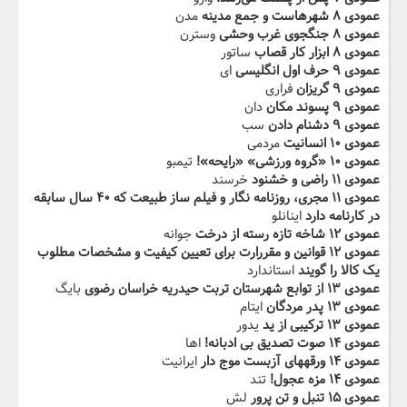
عمودی ۸ شهرهاست و جمع مدینه
مدن
عمودی ۸ جنگجوی غرب وحشی
وسترن
عمودی ۸ ابزار کار قصاب
ساتور
عمودی ۹ حرف اول انگلیسی
ای
عمودی ۹ گریزان
فراری
عمودی ۹ پسوند‬‫ مکان
دان
عمودی ۹ دشنام دادن
سب
عمودی ۱۰ انسانیت
مردمی
عمودی ۱۰ «گروه ورزشی» «رایحه»!
تیمبو
عمودی ۱۱ راضی و خشنود
خرسند
عمودی ۱۱ مجری، روزنامه ‌نگار و فیلم ‌ساز طبیعت که ۴۰ ‬‫‬‫سال سابقه
در کارنامه دارد
اینانلو
عمودی ۱۲ شاخه تازه رسته از درخت
جوانه
عمودی ۱۲ قوانین و مقررارت برای تعیین کیفیت و مشخصات مطلوب
یک کالا‬‫ را گویند
استاندارد
عمودی ۱۳ از توابع شهرستان تربت حیدریه خراسان رضوی
بایگ
عمودی ۱۳ پدر مردگان
ایتام
عمودی ۱۳ ترکیبی از ید
یدور
عمودی ۱۴ صوت تصدیق بی ادبانه!
اها
عمودی ۱۴ ورقه‬‫های آزبست موج دار
ایرانیت
عمودی ۱۴ مزه عجول!
تند
عمودی ۱۵ تنبل و تن پرور
لش