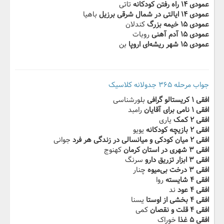
عمودی ۱۴ راه رفتن کودکانه
تاتی
عمودی ۱۴ ایالتی‬‫ در شمال شرقی برزیل
باهیا
عمودی ۱۵ خیمه بزرگ
کندلان
عمودی ۱۵ آدم آهنی
روبات
عمودی ۱۵ ‬‫شهر ریشه‌ای اروپا‬
بن
جواب مرحله ۳۶۵ جدولانه کلاسیک
افقی ۱ کریستالو گرافی
بلورشناسی
افقی ۱ نامی‬‫ برای آقایان‬‫
رامبد
افقی ۲ کمک
یاری
افقی ۲ بازیچه کودکانه‬‫
یویو
افقی ۲ میان کودکی و میانسالی در‬‫ زندگی هر فرد‬‫
جوانی
افقی ۳ شهری در استان کرمان‬‫
کهنوج
افقی ۳ ابزار تزریق دارو
سرنگ
افقی ۳ درخت‬‫ بی‌میوه‬‫
چنار
افقی ۴ شایسته
روا
افقی ۴ عود
ند
افقی ۴ بخشی از‬‫ اوستا
یسنا
افقی ۴ قلت و نقصان‬‫
کمی
افقی ۵ غذا
خوراک