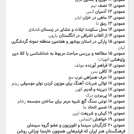
عمودی ۱۲ نصف
نیم
عمودی ۱۳ آدمیان
انس
عمودی ۱۳ ماهی‬‫ در خزان
ابان
عمودی ۱۳ رمق
نا
عمودی ۱۴ محل سکونت ایلات و عشایر در زمستان‬‫
قشلاق
عمودی ۱۴ از القاب اشرافی در انگلستان
بارون
عمودی ۱۵ پارکی در استان بوشهر و‬‫ هفتمین منطقه نمونه گردشگری
لیان
عمودی ۱۵ مطالعه و بررسی مباحث مربوط‬‫ به خداشناسی یا کلا دین
پژوهشی
الهیات
عمودی ۱۶ فراهم آورنده
مولف
عمودی ۱۶ کافی
بس
عمودی ۱۷ حرف همراهی عرب
مع
عمودی ۱۷ توالی ضربات آهنگ برای موزون‬‫ کردن نوای موسیقی
ریتم
عمودی ۱۷ دیرینه و قدیم
کهن
عمودی ۱۸ پی‌بردن
درک
عمودی ۱۸ نوعی سنگ‬‫ گچ شبیه مرمر برای ساختن مجسمه
رخام
عمودی ۱۸ ضمیر اتحاد
ما
عمودی ۱۹ کیش و ‬‫شریعت
ایین
عمودی ۱۹ خواهش
التماس
عمودی ۲۰ کارگردان سینما و تلویزیون و عضو گروه‬‫ سینمای
فرهنگستان هنر ایران که فیلم‌هایی همچون «اینجا ‬‫چراغی روشن