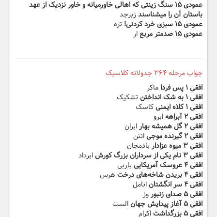
عمودی ۱۵ سنگ زینتی که اهالی خاورمیانه و خاور نزدیک از عهد
باستان آن را می‬‫شناسند
زبرجد
عمودی ۱۵ سبزی خرد کردنی!
تره
عمودی ۱۵ صدمتر مربع‬
ار
جواب مرحله ۳۶۴ جدولانه کلاسیک
افقی ۱ پس فردا
ماکر
افقی ۱ به شک انداختن
تشکیک
افقی ۱ کلاه ایمنی‬‫
کاسک
افقی ۲ آبراهه
ابرو
افقی ۲ گل همیشه بهار
ابران
افقی ۲ گیرنده موجی
انتن
افقی ۳ میوه عزادار‬‫
بادمجان
افقی ۳ نام یکی از سرداران بزرگ کورش
ابرداد
افقی ۴ عروسک آمریکایی‬‫
باربی
افقی ۴ بریدن شاخه‌های درخت
هرس
افقی ۴ سر انگشتان
انامل
افقی ۵ صدای زنبور‬‫
وز
افقی ۵ آغاز پیدایش جهان
الست
افقی ۵ بزرگداشت
اکرام