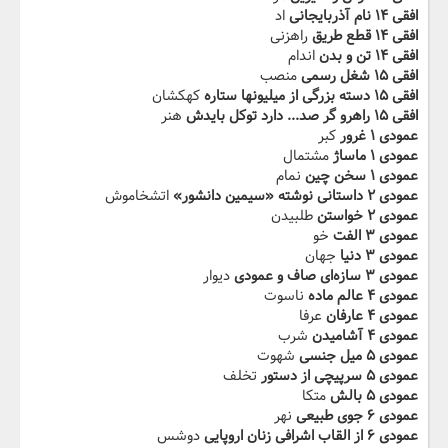
افقی ۱۴ نام آذربایجانى
اد
افقی ۱۴ قطع‬‫ طریق
راهزنی
افقی ۱۴ تن و بدن
اندام
افقی ۱۵ شغل رسمى
منصب
افقی ۱۵ دسته بزرگى‬‫ از میلیونها ستاره
کهکشان
افقی ۱۵ راهرو گر صد... دارد توکل بایدش
هنر
عمودی ۱ غرور
کبر
عمودی ۱ ماساژ
مشتمال
عمودی ۱ سخن چین
نمام
عمودی ۲ داستانى نوشته‬ ‫«سیمین دانشور»
اتشخاموش
عمودی ۲ خواستن
طلبیدن
عمودی ۳ الفت
خو
عمودی ۳ دنیا
جهان
عمودی ۳ سازه‌اى‬‫ صاف و عمودى
دیوار
عمودی ۴ عالم ماده
ناسوت
عمودی ۴ عارفان
عرفا
عمودی ۴ آشامیدن‬‫
شرب
عمودی ۵ میل جنسى
شهوت
عمودی ۵ سرپیچى از دستور
تخلف
عمودی ۵ بالش‬‫
متکا
عمودی ۶ جوى طبیعى
نهر
عمودی ۶ از القاب اشرافى زنان اروپایى‬‫
دوشس