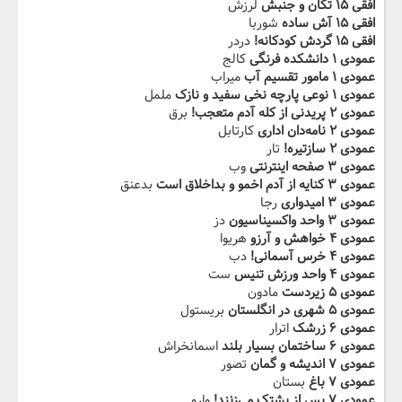
افقی ۱۵ تکان و جنبش
لرزش
افقی ۱۵ آش ساده
شوربا
افقی ۱۵ گردش کودکانه!‬
دردر
عمودی ۱ دانشکده فرنگی
کالج
عمودی ۱ مامور تقسیم آب
میراب
عمودی ۱ نوعی‌ پارچه‌ نخی‌ سفید و نازک
ململ
عمودی ۲ پریدنی از کله آدم متعجب!
برق
عمودی ۲ نامه‌دان اداری
کارتابل
عمودی ۲ ساز‬‫تیره!
تار
عمودی ۳ صفحه اینترنتی
وب
عمودی ۳ کنایه از آدم اخمو و بداخلاق است
بدعنق
عمودی ۳ امیدواری
رجا
عمودی ۳ واحد واکسیناسیون
دز
عمودی ۴ خواهش و آرزو
هریوا
عمودی ۴ خرس‬‫ آسمانی!
دب
عمودی ۴ واحد ورزش تنیس
ست
عمودی ۵ زیردست
مادون
عمودی ۵ شهری در انگلستان
بریستول
عمودی ۶ زرشک
اترار
عمودی ۶ ساختمان بسیار بلند
اسمانخراش
عمودی ۷ اندیشه و گمان
تصور
عمودی ۷ باغ
بستان
عمودی ۷ پس از‬‫ پشتک می‌زنند!
وارو