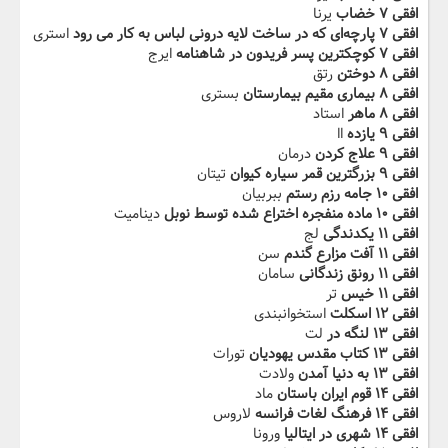
افقی ۷ خضاب
یرنا
افقی ۷ پارچه‌ای که در ساخت لایه درونی لباس به کار می رود
استری
افقی ۷ ‬‫کوچکترین پسر فریدون در شاهنامه
ایرج
افقی ۸ دوختن
رتق
افقی ۸ بیماری مقیم بیمارستان
بستری
افقی ۸ ماهر
استاد
افقی ۹ یازده
اا
افقی ۹ علاج کردن
درمان
افقی ۹ بزرگترین قمر سیاره‬‫ کیوان
تیتان
افقی ۱۰ جامه رزم رستم
ببربیان
افقی ۱۰ ماده منفجره اختراع شده توسط نوبل
دینامیت
افقی ۱۱ یکدندگی
لج
افقی ۱۱ آفت مزارع گندم
سن
افقی ۱۱ رونق زندگانی
سامان
افقی ۱۱ خیس‬‫
تر
افقی ۱۲ اسکلت
استخوانبندی
افقی ۱۳ لنگه در
لت
افقی ۱۳ کتاب مقدس یهودیان
تورات
افقی ۱۳ به دنیا آمدن
ولادت
افقی ۱۴ قوم ایران باستان
ماد
افقی ۱۴ فرهنگ لغات فرانسه
لاروس
افقی ۱۴ شهری در ایتالیا‬‫
ورونا