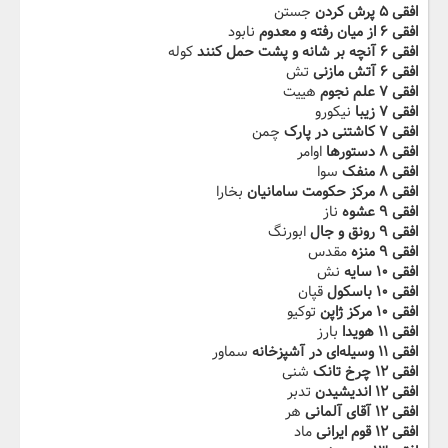
افقی ۵ پرش کردن‬‫
جستن
افقی ۶ از میان رفته و معدوم
نابود
افقی ۶ ‬‫آنچه بر شانه و پشت حمل‬‫ کنند
کوله
افقی ۶ آتش مازنی‬‫
تش
افقی ۷ علم نجوم
هییت
افقی ۷ زیبا
نیکورو
افقی ۷ کاشتنی‬‫ در پارک‬‫
چمن
افقی ۸ دستورها
اوامر
افقی ۸ منفک
سوا
افقی ۸ مرکز‬ ‫حکومت سامانیان‬‫
بخارا
افقی ۹ عشوه
ناز
افقی ۹ رونق و جال
ابورنگ
افقی ۹ منزه‬‫
مقدس
افقی ۱۰ سایه
نش
افقی ۱۰ باسکول
قپان
افقی ۱۰ مرکز ژاپن‬‫
توکیو
افقی ۱۱ هویدا
بارز
افقی ۱۱ وسیله‌ای در آشپزخانه‬‫
سماور
افقی ۱۲ چرخ تانک
شنی
افقی ۱۲ اندیشیدن
تدبر
افقی ۱۲ آقای آلمانی
هر
افقی ۱۲ قوم ایرانی‬‫
ماد