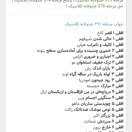
مرحله 373 جدولانه کلاسیک
|
پاسخ مرحله 374 جدولانه کلاسیک
|
حل مرحله 375 جدولانه کلاسیک
|
جواب مرحله ۳۶۱ جدولانه کلاسیک
افقی ۱ قصر
کاخ
افقی ۱ حالى شدن
شیرفهم
افقی ۱ کثیف و نامرتب
هپلی
افقی ۲ خمیرى‬ ‫چسبنده براى آماده‌سازى سطح
بتونه
افقی ۲ اجبارى و ضرورى‬‫
الزامی
افقی ۲ ترک خفیف استخوان
مو
افقی ۳ باران اندک
رش
افقی ۳ لوله باریک‬‫ در ساقه گیاه
اوند
افقی ۳ رود جیحون
امودریا
افقی ۴ مبارک
خجسته
افقی ۴ دریاچه‌اى‬‫ در مرز قزاقستان و ازبکستان
ارال
افقی ۴ سنگینى اجسام
وزن
افقی ۵ ‬‫چوبدستى ساربان
ماهو
افقی ۵ نوعى موشک ضدتانک
راکت
افقی ۵ بزرگتر‬‫
اکبر
افقی ۶ سرزنش
شماتت
افقی ۶ خارج
برون