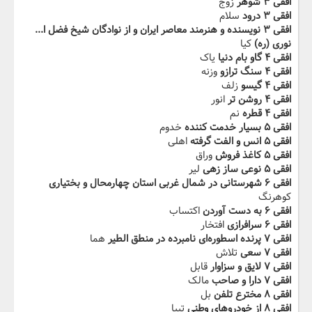
افقی ۳ شوهر
زوج
افقی ۳ ‬‫درود
سلام
نوری (ره)
کیا
افقی ۴ گاو بام دنیا
یاک
افقی ۴ سنگ ترازو
وزنه
افقی ۴ گیسو
زلف
افقی ۴ روشن تر
انور
افقی ۴ قطره
نم
افقی ۵ بسیار خدمت کننده
خدوم
افقی ۵ انس و الفت گرفته
اهلی
افقی ۵ کاغذ فروش
وراق
افقی ۵ نوعی‬‫ ساز زهی
لیر
افقی ۶ شهرستانی در شمال غربی استان چهارمحال و‬‫ بختیاری
کوهرنگ
افقی ۶ به دست آوردن
اکتساب
افقی ۶ سرافرازی
افتخار
افقی ۷ پرنده اسطوره‌ای ‬‫نامبرده در منطق الطیر
هما
افقی ۷ سعی
تلاش
افقی ۷ لایق و سزاوار
قابل
افقی ۷ دارا و صاحب
مالک
افقی ۸ مخترع تلفن
بل
افقی ۸ از خودروهای وطنی
تیبا