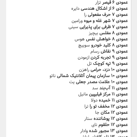
عمودی ۶ قیصر
تزار
عمودی ۶ از اشکال هندسی
دایره
عمودی ۷ حرف مفعولی
را
عمودی ۷ شهر غله و میوه
ورامین
عمودی ۷ ظرفی برای پذیرایی‬‫
سینی
عمودی ۸ مفلس
بیچیز
عمودی ۸ خواهش نفس
هوس
عمودی ۸ کلید خودرو‬‫
سوییچ
عمودی ۹ نقاش
رسام
عمودی ۹ تجربه کردن
ازمودن
عمودی ۹ تپه کوچک‬‫
تل
عمودی ۱۰ دزد، حرامی
راهزن
عمودی ۱۰ سازمان‬ پیمان آتلانتیک شمالی
ناتو
عمودی ۱۰ علامت مصدر جعلی
یت
عمودی ۱۱ آب‌بند
سد
عمودی ۱۱ مرکز فیلیپین
مانیل
عمودی ۱۱ خمیده
دولا
عمودی ۱۲ مخفف تو را
ترا
عمودی ۱۲ مکان
جا
عمودی ۱۲ پوشاننده
ستار
عمودی ۱۲ حلقوم
نای
عمودی ۱۳ مجبور شده
وادار