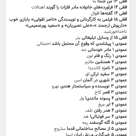
افقی ۱۳ من شما!
ما
افقی ۱۴ فراورده‌های خانواده مادر فلزات را گویند
اهنالات
افقی ۱۴ گفته‌ها
اقوال
افقی ۱۵ فیلمی به کارگردانی‬ ‫و نویسندگی «ناصر تقوایی» بابازی خوب
«داریوش ارجمند »،«علی نصیریان» و «سعید پورصمیمی»
ناخداخورشید
افقی ۱۵ از وسایل تبلیغاتی‬
بنر
عمودی ۱ پیشامدی که وقوع آن محتمل باشد
احتمالی
عمودی ۱ مادر خودمانی
ننه
عمودی ۱ رنگ و فام
لون
عمودی ۲ همنشین
ملازم
عمودی ۲ نامزد
کاندیدا
عمودی ۳ سفید ترکی
اق
عمودی ۳ شهری‬‫ در آلمان
اسن
عمودی ۳ نویسنده و سیاستمدار هندی
نهرو
عمودی ۳ قصر
کاخ
عمودی ۴ پسوند مانندی!
وار
عمودی ۴ ابر
میغ
عمودی ۴ هدر رفتن
تلف
عمودی ۴ سر فوتبالی!
هد
عمودی ۵ گله گوسفند
رمه
عمودی ۵ از مصالح ‬‫ساختمانی قدما
ساروج
عمودی ۵ خبرگزاری ورزش ایران
ایپنا