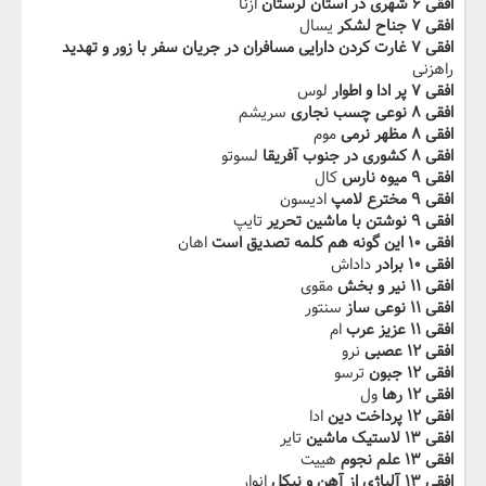
افقی ۶ شهری در استان‬‫ لرستان‬‫
ازنا
افقی ۷ جناح لشکر
یسال
افقی ۷ غارت کردن‬‫ دارایی مسافران در جریان سفر با ‬‫زور و تهدید
راهزنی
افقی ۷ پر ادا و اطوار‬‫
لوس
افقی ۸ نوعی چسب نجاری
سریشم
افقی ۸ مظهر‬‫ نرمی
موم
افقی ۸ کشوری در جنوب آفریقا‬‫
لسوتو
افقی ۹ میوه نارس
کال
افقی ۹ مخترع لامپ
ادیسون
افقی ۹ ‬‫نوشتن با ماشین تحریر‬‫
تایپ
افقی ۱۰ این گونه هم کلمه تصدیق‬‫ ‬‫است
اهان
افقی ۱۰ برادر‬‫
داداش
افقی ۱۱ نیر و بخش
مقوی
افقی ۱۱ نوعی ساز
سنتور
افقی ۱۱ عزیز عرب‬‫
ام
افقی ۱۲ عصبی
نرو
افقی ۱۲ جبون
ترسو
افقی ۱۲ رها
ول
افقی ۱۲ پرداخت دین‬‫
ادا
افقی ۱۳ لاستیک ماشین
تایر
افقی ۱۳ علم نجوم
هییت
افقی ۱۳ آلیاژی از آهن و نیکل‬‫
انوار