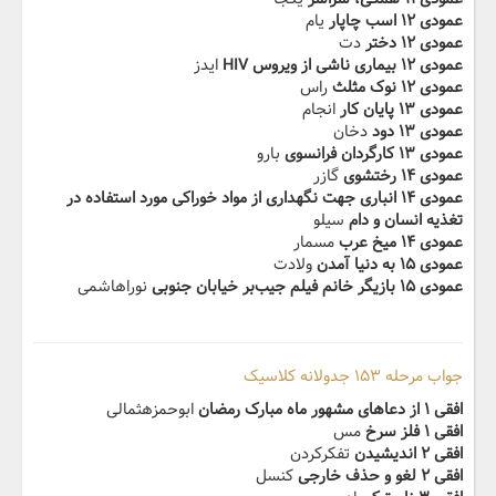
عمودی ۱۲ اسب چاپار
یام
عمودی ۱۲ دختر‬
دت
عمودی ۱۲ بیماری ناشی از ویروس HIV
ایدز
عمودی ۱۲ نوک مثلث
راس
عمودی ۱۳ پایان کار
انجام
عمودی ۱۳ دود
دخان
عمودی ۱۳ کارگردان فرانسوی
بارو
عمودی ۱۴ رختشوی
گازر
عمودی ۱۴ انباری جهت نگهداری از مواد خوراکی مورد استفاده در
تغذیه انسان و دام
سیلو
عمودی ۱۴ میخ عرب
مسمار
عمودی ۱۵ به دنیا آمدن
ولادت
عمودی ۱۵ بازیگر خانم فیلم جیب‌بر خیابان جنوبی
نوراهاشمی
جواب مرحله ۱۵۳ جدولانه کلاسیک
افقی ۱ از دعاهای مشهور ماه مبارک رمضان
ابوحمزهثمالی
افقی ۱ فلز سرخ
مس
افقی ۲ اندیشیدن
تفکرکردن
افقی ۲ لغو و حذف خارجی
کنسل