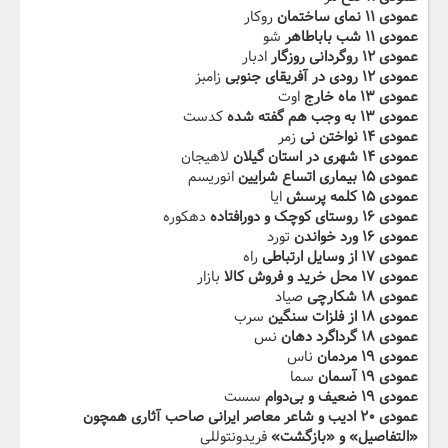
عمودی ۱۱ نمای ساختمان
روکار
عمودی ۱۱ شب باباطاهر
شو
عمودی ۱۲ روگردانی‬ ‫روزگار
ادبار
عمودی ۱۲ رودی در آفریقای جنوبی
زامبز
عمودی ۱۳ ماه خارج
اوت
عمودی ۱۳ به وجب‬‫ هم گفته شده
کدست
عمودی ۱۴ نواختن نی
زمر
عمودی ۱۴ شهری در استان گیلان
لاهیجان
عمودی ۱۵ بیماری اتساع شرایین
انوریسم
عمودی ۱۵ کلمه پرسش
ایا
عمودی ۱۶ روستای‬‫ کوچک و دورافتاده
دهکوره
عمودی ۱۶ ورد خواندن
تورد
عمودی ۱۷ از وسایل ارتباطی‬‫
راه
عمودی ۱۷ محل خرید و فروش کالا
بازار
عمودی ۱۸ شکارچی
صیاد
عمودی ۱۸ از فلزات‬‫ سنگین
سرب
عمودی ۱۸ گرداگرد دهان
نس
عمودی ۱۹ مردمان
ناس
عمودی ۱۹ آسمان
سما
عمودی ۱۹ ضعیف‬‫ و بی‌دوام
سست
عمودی ۲۰ ادیب و شاعر معاصر ایرانی صاحب آثاری‬‫ همچون
«التفاصیل» و «بازگشت»
فریدونتوللی