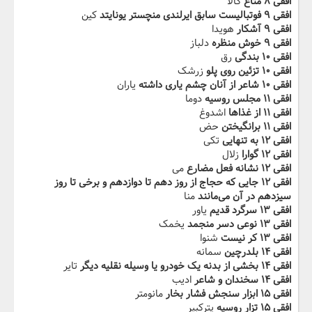
افقی ۸ متاع‬‫
کالا
افقی ۹ فوتبالیست سابق ایرلندی‬ ‫منچستر یونایتد
کین
افقی ۹ آشکار
هویدا
افقی ۹ خوش‬‫ منظره‬‫
دلباز
افقی ۱۰ بندگی
رق
افقی ۱۰ تزئین روی پلو
زرشک
افقی ۱۰ ‬‫شاعر از آنان چشم یاری داشته‬‫
یاران
افقی ۱۱ مجلس روسیه
دوما
افقی ۱۱ از غذاها
اشدوغ
افقی ۱۱ ‬‫برانگیختن‬‫
حض
افقی ۱۲ به تنهایی
تکی
افقی ۱۲ گوارا
زلال
افقی ۱۲ نشانه فعل مضارع
می
افقی ۱۲ جایی که حجاج از روز دهم تا دوازدهم‬ ‫و برخی تا روز
سیزدهم در آن می‌مانند‫
منا
افقی ۱۳ سرگرد قدیم
یاور
افقی ۱۳ نوعی دسر منجمد
یخمک
افقی ۱۳ کر نیست‬‫
شنوا
افقی ۱۴ بلدرچین
سمانه
افقی ۱۴ بخشی از بدنه یک خودرو یا وسیله نقلیه دیگر
تایر
افقی ۱۴ سخندان و شاعر‬‫
ادیب
افقی ۱۵ ابزار سنجش فشار بخار
مانومتر
افقی ۱۵ تزار روسیه‬
پترکبیر