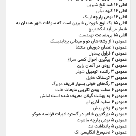
افقی ۱۴ ضد تلخ
شیرین
افقی ۱۴ کبود
نیلی
افقی ۱۴ نوعی پارچه‬‫
ارمک
افقی ۱۵ یک نوع خوردنی شیرین است که سوغات شهر همدان به
شمار می‌آید
انگشتپیچ
افقی ۱۵ ‬‫‬‫بی‌بضاعت‬
تهیدست
عمودی ۱ از رشته‌های دو و میدانی
پرتابدیسک
عمودی ۱ عصای درویش‬‫
منتشا
عمودی ۲ قراول
یساول
عمودی ۲ پیگیری احوال کسی
سراغ
عمودی ۲ رودی در آلمان‬‫
راین
عمودی ۳ راننده اتومبیل
شوفر
عمودی ۳ ترسناک
هایل
عمودی ۳ رگ‌های خونی بسیار ظریف‬‫‬‫
مویرگ
عمودی ۴ سفت بودن تقریبی مایعات
غلت
عمودی ۴ به بهشت گیلان معروف شده است
املش
عمودی ۴ سفید‬‫ آذری
اق
عمودی ۴ زخم‬‫
ریش
عمودی ۵ بزرگترین شاعر در گستره ادبیات فرانسه
هوگو
عمودی ۵ نوعی پارچه
ماهوت
عمودی ۵ یادداشت‬‫
نت
عمودی ۶ تخم‌مرغ انگلیسی
اگ