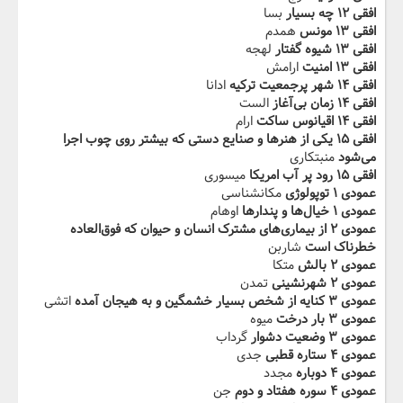
افقی ۱۲ چه بسیار‬‫
بسا
افقی ۱۳ مونس
همدم
افقی ۱۳ شیوه گفتار
لهجه
افقی ۱۳ امنیت‬‫
ارامش
افقی ۱۴ شهر پرجمعیت ترکیه
ادانا
افقی ۱۴ زمان بی‌آغاز
الست
افقی ۱۴ اقیانوس ساکت‬‫
ارام
افقی ۱۵ یکی از هنرها و صنایع دستی که بیشتر روی چوب اجرا
می‌شود
منبتکاری
افقی ۱۵ رود پر آب امریکا‬
میسوری
عمودی ۱ توپولوژی
مکانشناسی
عمودی ۱ خیال‌ها و پندارها
اوهام
عمودی ۲ از بیماری‌های مشترک انسان و حیوان که فوق‌العاده
خطرناک است
شاربن
عمودی ۲ بالش‬‬‫
متکا
عمودی ۲ شهرنشینی‬‫
تمدن
عمودی ۳ کنایه از شخص بسیار خشمگین و به هیجان آمده
اتشی
عمودی ۳ بار درخت
میوه
عمودی ۳ وضعیت‬ ‫دشوار‬‫
گرداب
عمودی ۴ ستاره قطبی
جدی
عمودی ۴ دوباره
مجدد
عمودی ۴ سوره هفتاد و دوم
جن