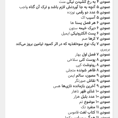
عمودی ۴ به رخ کشیدن نیکی‬‫
منت
عمودی ۵ آنچه به جا آوردنش لازم باشد و ترک آن گناه
واجب
عمودی ۵ عدد دو رقمی
نوزده
عمودی ۵ آسیب‬‫
اک
عمودی ۶ هر فصل یسنا
ها
عمودی ۶ دیرک خیمه
ستون
عمودی ۶ پست الکترونیکی‬‫
ایمیل
عمودی ۷ کرها
صم
عمودی ۷ یک نوع سوءتغذیه که در اثر کمبود تیامین بروز می‌کند
بریبری
عمودی ۷ فصل اول‬‫
بهار
عمودی ۸ پوست کنی
سلاخی
عمودی ۸ رونوشت
کپی
عمودی ۸ ظاهر شونده‬‫
متجلی
عمودی ۹ مصون، سالم
ایمن
عمودی ۹ نقاش
صورتگر
عمودی ۹ آخرین بازمانده نازی‌ها
هس
عمودی ۱۰ غذای ظهر
ناهار
عمودی ۱۰ عدد بلبل
هزار
عمودی ۱۰ موضوع‬‫
تم
عمودی ۱۱ منفرد
تک
عمودی ۱۱ کتاب لغت
قاموس
عمودی ۱۱ همگی، سراسر‬‫
یکجا