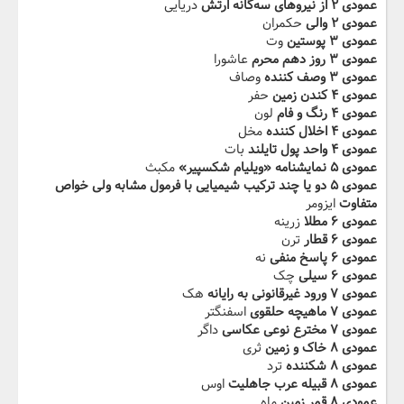
عمودی ۲ از نیروهای سه‌گانه ارتش
دریایی
عمودی ۲ والی
حکمران
عمودی ۳ پوستین
وت
عمودی ۳ روز دهم محرم
عاشورا
عمودی ۳ وصف کننده
وصاف
عمودی ۴ کندن زمین
حفر
عمودی ۴ رنگ و فام
لون
عمودی ۴ اخلال کننده
مخل
عمودی ۴ واحد پول تایلند
بات
عمودی ۵ نمایشنامه «ویلیام شکسپیر»
مکبث
عمودی ۵ دو یا چند ترکیب شیمیایی با فرمول مشابه ولی خواص
متفاوت
ایزومر
عمودی ۶ مطلا
زرینه
عمودی ۶ قطار
ترن
عمودی ۶ پاسخ منفی
نه
عمودی ۶ سیلی
چک
عمودی ۷ ورود غیرقانونی به رایانه
هک
عمودی ۷ ماهیچه حلقوی
اسفنگتر
عمودی ۷ مخترع نوعی عکاسی
داگر
عمودی ۸ خاک و زمین
ثری
عمودی ۸ شکننده
ترد
عمودی ۸ قبیله عرب جاهلیت
اوس
عمودی ۸ قمر زمین
ماه