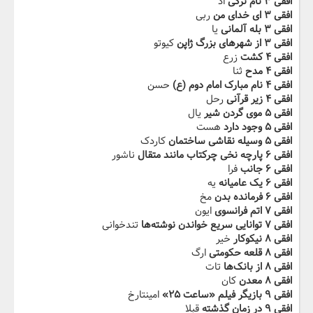
افقی ۳ نام ترکی
اد
افقی ۳ ای خدای من
ربی
افقی ۳ بله آلمانی
یا
افقی ۳ از شهرهای بزرگ ژاپن
کیوتو
افقی ۴ کشت
زرع
افقی ۴ مدح
ثنا
افقی ۴ نام مبارک امام دوم (ع)
حسن
افقی ۴ زیر قرآنی
رحل
افقی ۵ موی گردن شیر
یال
افقی ۵ وجود دارد
هست
افقی ۵ وسیله نقاشی ساختمان
کاردک
افقی ۶ پارچه نخی چرکتاب مانند متقال
ناشور
افقی ۶ جانب
فرا
افقی ۶ یک عامیانه
یه
افقی ۶ فرمانده بدن
مخ
افقی ۷ اتم فرانسوی
ایون
افقی ۷ توانایی سریع خواندن نوشته‌ها
تندخوانی
افقی ۸ نیکوکار
خیر
افقی ۸ قلعه حکومتی
ارگ
افقی ۸ از بانک‌ها
تات
افقی ۸ معدن
کان
افقی ۹ بازیگر فیلم «ساعت ۲۵»
امینتارخ
افقی ۹ در زمان گذشته
قبلا