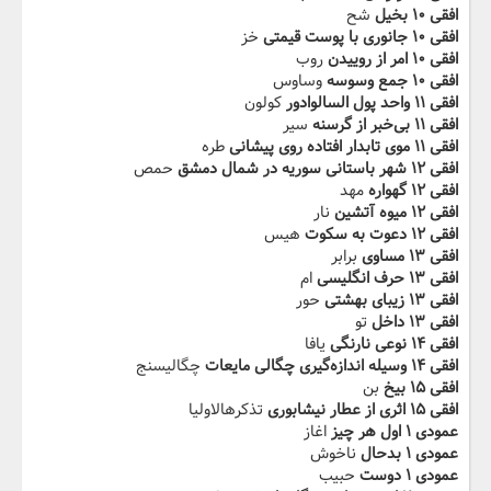
افقی ۱۰ بخیل
شح
افقی ۱۰ جانوری با پوست قیمتی
خز
افقی ۱۰ امر از روییدن
روب
افقی ۱۰ جمع وسوسه
وساوس
افقی ۱۱ واحد پول السالوادور
کولون
افقی ۱۱ بی‌خبر از گرسنه
سیر
افقی ۱۱ موی تابدار افتاده روی پیشانی
طره
افقی ۱۲ شهر باستانی سوریه در شمال دمشق
حمص
افقی ۱۲ گهواره
مهد
افقی ۱۲ میوه آتشین
نار
افقی ۱۲ دعوت به سکوت
هیس
افقی ۱۳ مساوی
برابر
افقی ۱۳ حرف انگلیسی
ام
افقی ۱۳ زیبای بهشتی
حور
افقی ۱۳ داخل
تو
افقی ۱۴ نوعی نارنگی
یافا
افقی ۱۴ وسیله اندازه‌گیری چگالی مایعات
چگالیسنج
افقی ۱۵ بیخ
بن
افقی ۱۵ اثری از عطار نیشابوری
تذکرهالاولیا
عمودی ۱ اول هر چیز
اغاز
عمودی ۱ بدحال
ناخوش
عمودی ۱ دوست
حبیب