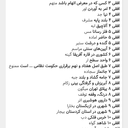
افقی ۳ کسی که در‬‫ معرض اتهام باشد‬‫
متهم
افقی ۴ امر به آوردن
اور
افقی ۴ نیا
جد
افقی ۴ بلند پایه
مشرف
افقی ۴ ‬‫آلاچیق‬‫
ابه
افقی ۵ فلز رسانا
مس
افقی ۵ حاضر
اماده
افقی ۵ گنده و‬‫ درشت‬‫
ستبر
افقی ۶ آیین‌های سنتی
مراسم
افقی ۶ کشوری در‬‫ ‬‫قاره آفریقا
گینه
افقی ۶ واحد سطح‬‫
ار
افقی ۷ طبق اصل هفتاد و نهم برقراری‬ ‫حکومت نظامی ... است
ممنوع
افقی ۷ جانماز
سجاده
افقی ۷ ‬‫جامه گشاد و بلند‬‫
جبه
افقی ۸ آبریزش و گرفتگی بینی
زکام
افقی ۸ ییلاق‬‫ تهران
میگون
افقی ۸ درنگ، وقفه‬‫
توقف
افقی ۹ داروی هوشبری
اتر
افقی ۹ شهری‬‫ در ازبکستان
بخارا
افقی ۹ شهری در استان‬‫ کردستان‬‫
بیجار
افقی ۱۰ خرس فلکی
دب
افقی ۱۰ شاهد
گواه