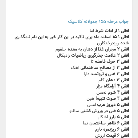
جواب مرحله ۱۵۵ جدولانه کلاسیک
افقی ۱ از ادات شرط
اما
افقی ۱ ۱۵ اسفند ماه برای تاکید بر این کار خیر به این نام نامگذاری
شده
روزدرختکاری
افقی ۲ مجرای غذا از دهان به معده
حلقوم
افقی ۲ ‬‫علامت جذرگیری ریاضیات
رادیکال
افقی ۳ حرف فاصله
تا
افقی ۳ از مصالح ساختمانی
اهک
افقی ۳ غنی و ثروتمند
دارا
افقی ۳ دهان
کام
افقی ۴ آرامگاه
مزار
افقی ۴ شوم
نحس
افقی ۴ صوت تنبیه!‬‫
هین
افقی ۵ دیروز عرب
امس
افقی ۵ فنی در ورزش کشتی
سالتو
افقی ۵ بارز
اشکار
افقی ۶ ظاهر ساختمان
نما
افقی ۶ ریزنمره
بارم
افقی ۶ قیمت
ارزش