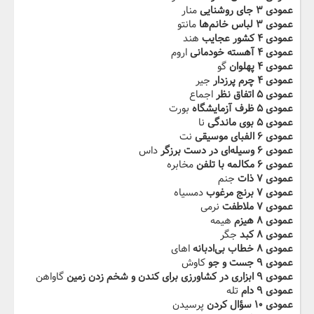
عمودی ۳ جای روشنایی
منار
عمودی ۳ لباس خانم‌ها
مانتو
عمودی ۴ کشور عجایب
هند
عمودی ۴ آهسته خودمانی
اروم
عمودی ۴ پهلوان
گو
عمودی ۴ چرم پرزدار‬‫
جیر
عمودی ۵ اتفاق نظر
اجماع
عمودی ۵ ظرف آزمایشگاه
بورت
عمودی ۵ بوی ماندگی‬‫
نا
عمودی ۶ الفبای موسیقی
نت
عمودی ۶ وسیله‌ای در دست برزگر
داس
عمودی ۶ مکالمه با تلفن‬‫‫
مخابره
عمودی ۷ ذات
جنم
عمودی ۷ برنج مرغوب
دمسیاه
عمودی ۷ ملاطفت‬‫
نرمی
عمودی ۸ هیزم
هیمه
عمودی ۸ کبد
جگر
عمودی ۸ خطاب بی‌ادبانه‬‫
اهای
عمودی ۹ جست ‌و جو
کاوش
عمودی ۹ ابزاری در کشاورزی برای کندن و شخم زدن زمین
گاواهن
عمودی ۹ دام‬‬‫
تله
عمودی ۱۰ سؤال کردن
پرسیدن