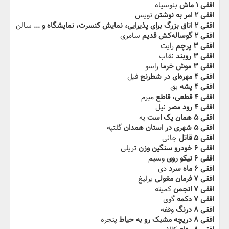
افقی ۱ ماش‬‫
بنوسیاه
افقی ۲ امر به نوشتن
نویس
افقی ۲ اتاق بزرگ‬‫ برای پذیرایی، نمایش کنسرت،‬‫ نمایشگاه و ...
سالن
افقی ۲ گوساله‌کش قدیم‬‫
سامری
افقی ۳ پرچم
رایت
افقی ۳ روبند
نقاب
افقی ۳ موش خرما‬‫
راسو
افقی ۴ مهره‌ای در شطرنج
فیل
افقی ۴ پشه
بق
افقی ۴ ‬‫‬‫قطعی، قاطع
مبرم
افقی ۴ رود مصر‬‫
نیل
افقی ۵ همان یک است
یه
افقی ۵ شهری در‬‫ استان همدان
گلتپه
افقی ۵ قاتل‬‫
جانی
افقی ۶ خودرو سنگین وزن
تریلی
افقی ۶ ‬‫نیکو روی
وسیم
افقی ۶ ماه سرد‬‫
دی
افقی ۷ فرمان مغولی
یرلیغ
افقی ۷ انجمن
کمیته
افقی ۷ ‬‫دکمه‬‫
گوی
افقی ۸ درنگ
وقفه
افقی ۸ دریچه مشبک‬‫ رو به حیاط
پنجره