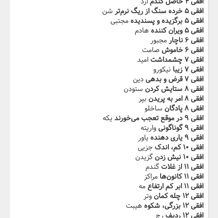
افقی ۴ حاصل گندم‬‫
ارد
افقی ۵ خرده سنگ از ریگ‬‫ نرم‌تر
شن
افقی ۵ برگزیده و پسندیده
مجتبی
افقی ۵ ‬‫‬‫ویران ‌کننده‬‫
هادم
افقی ۶ ناچار
مجبور
افقی ۶ خاموش‬‫
صامت
افقی ۷ چشمداشت
امید
افقی ۷ زیبا
نیکورو
افقی ۷ قرض‬‫ و بدهی‬‫
دین
افقی ۸ ستایش کردن
ستودن
افقی ۸ امر به‬‫ پریدن
بپر
افقی ۸ پادگان‬‫
ساخلو
افقی ۹ در موقع تعجب می‌خورند
یکه
افقی ۹ ‬‫گوناگونی
واریته
افقی ۹ یاری ‌دهنده‬‫
یاور
افقی ۱۰ کم، اندک
جزیی
افقی ۱۰ نیش زدن‬‫
گزیدن
افقی ۱۱ از غلات
گندم
افقی ۱۱ کانون‌ها
مراکز
افقی ۱۱ ابر ‬‫کم ارتفاع‬‫
مه
افقی ۱۲ چله کمان
وتر
افقی ۱۲ بزرگی، شکوه‬‫
هیبت
افقی ۱۲ ردیف
رج