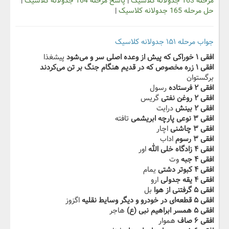
مرحله 163 جدولانه کلاسیک
|
پاسخ مرحله 164 جدولانه کلاسیک
|
حل مرحله 165 جدولانه کلاسیک
|
جواب مرحله ۱۵۱ جدولانه کلاسیک
افقی ۱ خوراکی که پیش از وعده اصلی‬‫ سر و می‌شود
پیشغذا
افقی ۱ زره مخصوص که در‬‫ ‬‫قدیم هنگام جنگ بر تن می‌کردند
برگستوان
افقی ۲ فرستاده
رسول
افقی ۲ روغن نفتی
گریس
افقی ۲ بینش‬‫
درایت
افقی ۳ نوعی پارچه ابریشمی
تافته
افقی ۳ چاشنی‬‫
اچار
افقی ۳ رسوم‬‫
اداب
افقی ۴ زادگاه خلی ‌الله
اور
افقی ۴ جبه
وت
افقی ۴ کبوتر ‬‬‫دشتی
یمام
افقی ۴ یقه جدولی‬‫
ارو
افقی ۵ گرفتنی از هوا
بل
افقی ۵ قطعه‌ای در‬‫ ‬‫خودرو و دیگر وسایط نقلیه
اگزوز
افقی ۵ همسر‬‫ ابراهیم نبی (ع)‬‫
هاجر
افقی ۶ صاف
هموار