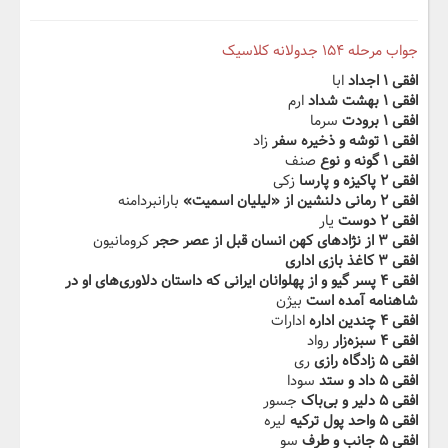
جواب مرحله ۱۵۴ جدولانه کلاسیک
افقی ۱ اجداد
ابا
افقی ۱ بهشت شداد
ارم
افقی ۱ برودت
سرما
افقی ۱ توشه و ذخیره‬‫ سفر
زاد
افقی ۱ گونه و نوع
صنف
افقی ۲ پاکیزه و پارسا
زکی
افقی ۲ رمانی دلنشین از‬‫ «لیلیان اسمیت»
بارانبردامنه
افقی ۲ دوست
یار
افقی ۳ از نژادهای کهن انسان قبل‬‫ از عصر حجر
کرومانیون
افقی ۳ کاغذ بازی اداری
افقی ۴ پسر گیو و از پهلوانان‬‫ ایرانی که داستان دلاوری‌های او در
شاهنامه آمده است
بیژن
افقی ۴ ‬‫چندین اداره
ادارات
افقی ۴ سبزه‌زار
رواد
افقی ۵ زادگاه رازی
ری
افقی ۵ داد و ستد
سودا
افقی ۵ دلیر ‬‫و بی‌باک
جسور
افقی ۵ واحد پول ترکیه
لیره
افقی ۵ جانب و طرف
سو