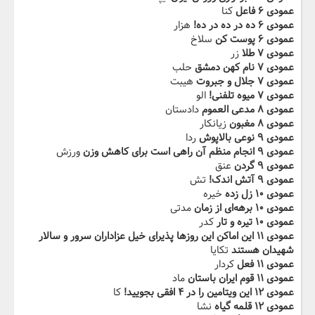
عمودی ۶ فاعل
کنا
عمودی ۶ ده در ده در ده!
هزار
عمودی ۶ پوست کن
سلاخ
عمودی ۷ طلا
زر
عمودی ۷ نام کهن دمشق
حلب
عمودی ۷ جلال و جبروت
هیبت
عمودی ۷ ‬‫میوه تلفنی!
الو
عمودی ۸ مدعی العموم
دادستان
عمودی ۸ مغبون
زیانکار
عمودی ۹ نوعی بالاپوش
ردا
عمودی ۹ انجام منظم آن راهی است برای کاهش وزن
ورزش
عمودی ۹ گردن
عنق
عمودی ۹ آتش‬‫ اندک!
تش
عمودی ۱۰ زل زده
خیره
عمودی ۱۰ برهه‌ای از زمان
مدتی
عمودی ۱۰ تیره و تار
کدر
عمودی ۱۱ این اماکن این روزها پذیرای خیل عزاداران سرور و سالار
شهیدان‬‫ هستند
تکایا
عمودی ۱۱ فعل
کردار
عمودی ۱۱ قوم ایران باستان
ماد
عمودی ۱۲ این ویتامین را در ۴ افقی بجویید!
کا
عمودی ۱۲ قلمه گیاه
نشا