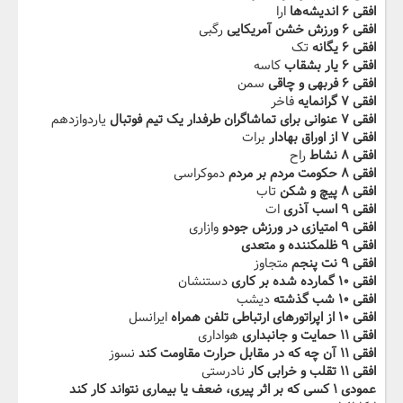
افقی ۶ اندیشه‌ها
ارا
افقی ۶ ‬‫ورزش خشن آمریکایی
رگبی
افقی ۶ یگانه
تک
افقی ۶ یار بشقاب
کاسه
افقی ۶ فربهی و چاقی
سمن
افقی ۷ گرانمایه
فاخر
افقی ۷ عنوانی برای تماشاگران طرفدار یک تیم‬‫ فوتبال
یاردوازدهم
افقی ۷ از اوراق بهادار
برات
افقی ۸ نشاط
راح
افقی ۸ حکومت مردم بر مردم
دموکراسی
افقی ۸ ‬‫پیچ و شکن
تاب
افقی ۹ اسب آذری
ات
افقی ۹ امتیازی در ورزش جودو
وازاری
افقی ۹ ظلم‬‫کننده و متعدی
افقی ۹ نت پنجم
متجاوز
افقی ۱۰ گمارده شده بر کاری
دستنشان
افقی ۱۰ شب‬‫ گذشته
دیشب
افقی ۱۰ از اپراتورهای ارتباطی تلفن همراه
ایرانسل
افقی ۱۱ حمایت و‬‫ جانبداری
هواداری
افقی ۱۱ آن چه که در مقابل حرارت مقاومت کند
نسوز
افقی ۱۱ تقلب ‬‫و خرابی کار
نادرستی
عمودی ۱ کسی که بر اثر پیری، ضعف یا بیماری نتواند‬‫ کار کند