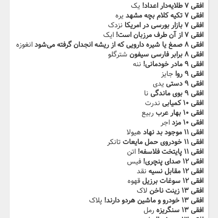
افقی ۷ طلایه‌دار اعداد!
یک
افقی ۷ تکیه کلام بچه‬‫ مشهد
یره
افقی ۷ بازار بورسی در امریکا
نزدک
افقی ۷ از آن طرف مرزبان است!
ایک
افقی ۸ صمغ یا شیره دارویی‌ که‌ از ریشه‌ انجدان گرفته می‌شود
انغوزه
افقی ۸ برابر‬‫‌ فارسی سیفون
شترگلو
افقی ۹ مادر خودمانی!
ننه
افقی ۹ روا
جایز
افقی ۹ دستی
یدی
افقی ۹ بوی ماندگی
نا
افقی ۱۰ کمیابی
ندرت
افقی ۱۰ بهار عرب
ربیع
افقی ۱۰ مزد
اجر
افقی ۱۱ موجود بد نهاد
هیولا
افقی ۱۱ خودروی‬ ‫حمل مایعات
تانکر
افقی ۱۱ پایتخت فلاسفه!
اتن
افقی ۱۲ صدای پنچری!
فیس
افقی ۱۲ مقابل نسیه
نقد
افقی ۱۲ سوغات برزیل
قهوه
افقی ۱۳ زینت ناخن
لاک
افقی ۱۳ خودرو و ماشین‬‫ هردو دارند!
پلاک
افقی ۱۳ سنگریزه
رمل