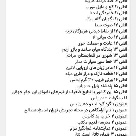
افقی ۱۰ ضد درآمد‬‫
هزینه
افقی ۱۱ کج و مایل
مورب
افقی ۱۱ خمیدگی
انحنا
افقی ۱۱ نگهبان گله‬‫
سگ
افقی ۱۲ صوت
صدا
افقی ۱۲ از نقاط دیدنی هرمزگان
ترنه
افقی ۱۲ نت میانی
لا
افقی ۱۲ عادت و خصلت‬‫
خوی
افقی ۱۳ بندگاه میان ساعد و بازو
ارنج
افقی ۱۳ شهری در افغانستان
هرات
افقی ۱۳ خط سیر سیارات‬‫
مدار
افقی ۱۴ مادر زبان‌های اروپایی
لاتین
افقی ۱۴ قطعه نازک و دراز فلزی
میله
افقی ۱۴ وزنی قریب ۳۰ گرم‬‫
اونس
افقی ۱۵ پادشاه بابل
حمورابی
افقی ۱۵ این کشور با نتایج ضعیف از تیم‌های ناموفق این جام جهانی
لقب گرفت‬
هندوراس
عمودی ۱ گرداگرد لب و دهان
نس
عمودی ۱ نام آرامگاهی در محله تجریش تهران‬‫
امامزادهصالح
عمودی ۲ خواب بد
کابوس
عمودی ۲ مدرسه قدیم
مکتب
عمودی ۲ نمایشنامه غم‌انگیز‬‫
درام
عمودی ۳ همان تاتار است
تتار