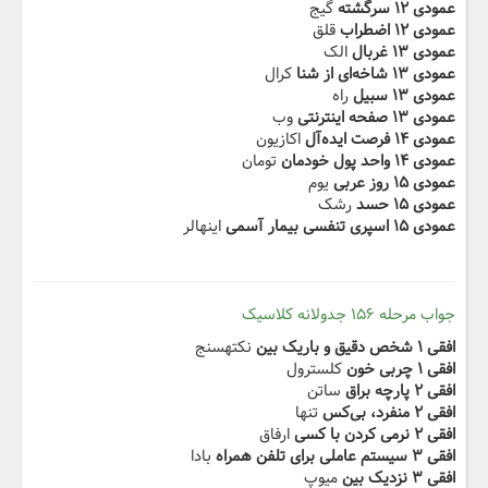
عمودی ۱۲ سرگشته
گیج
عمودی ۱۲ اضطراب
قلق
عمودی ۱۳ غربال
الک
عمودی ۱۳ ‬‫شاخه‌ای از شنا
کرال
عمودی ۱۳ سبیل
راه
عمودی ۱۳ صفحه اینترنتی
وب
عمودی ۱۴ فرصت ایده‌آل
اکازیون
عمودی ۱۴ واحد پول خودمان
تومان
عمودی ۱۵ روز عربی
یوم
عمودی ۱۵ حسد
رشک
عمودی ۱۵ اسپری تنفسی‬‫ بیمار آسمی‬
اینهالر
جواب مرحله ۱۵۶ جدولانه کلاسیک
افقی ۱ شخص دقیق و باریک بین
نکتهسنج
افقی ۱ ‬‫چربی خون‬‫
کلسترول
افقی ۲ پارچه براق
ساتن
افقی ۲ منفرد، بی‌کس
تنها
افقی ۲ ‬‫نرمی کردن با کسی‬‫
ارفاق
افقی ۳ سیستم عاملی برای تلفن‬‫ همراه
بادا
افقی ۳ نزدیک بین
میوپ