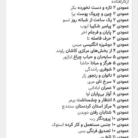
ازکارافتاده
عمودی ۲ تازه و دست نخورده
بکر
عمودی ۲ چین و چروک پوست
یرا
عمودی ۲ یک‬‫ ساعت از شبانه روز
تسو
عمودی ۳ پیامبر شکیبا
ایوب
عمودی ۳ پایان و فرجام
اخر
عمودی ۳ حرف‬‫ فاصله
تا
عمودی ۴ دوشیزه انگلیسی
میس
عمودی ۴ از بخش‌های مرکزی کاشان
راوند
عمودی ۵ سایه‌بان و حباب چراغ
اباژور
عمودی ۵ هرگز و مبادا
حاشا
عمودی ۶ شوفری
رانندگی
عمودی ۶ ناتوان‬‫ و رنجور
زار
عمودی ۷ سرخ نای
مری
عمودی ۷ عمران
ابادانی
عمودی ۸ آواز بی‌پایان
اوا
عمودی ۸ انتظار‬‫ و چشمداشت
یرمر
عمودی ۹ مرکز استان کردستان
سنندج
عمودی ۹ شتابان رفتن
دویدن
عمودی ۱۰ پروردگار
رب
عمودی ۱۰ جنس مستعمل و کار کرده
استوک
عمودی ۱۰ تصدیق فرنگی
یس
عمودی ۱۱ تلخ
مر