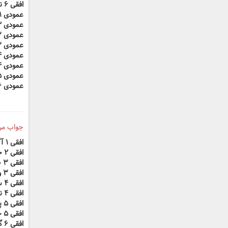
افقی ۶ نوعی بیماری التهابی
عمودی ۱ اندوهگین
عمودی ۲ هدیه به مناسبت عید
عمودی ۳ پشته خاک
عمودی ۳ بهبودی از بیماری
عمودی ۴ دشت و صحرا
عمودی ۴ لخت و برهنه
عمودی ۵ جاوید
عمودی ۶ فراورده‌های شیری
جواب مرحله ۸ جدول
افقی ۱ آگهی
افقی ۲ خدای هندوان
افقی ۳ جهت
افقی ۳ وسیله توقف خودرو
افقی ۴ سنت
افقی ۴ نماد استواری
افقی ۵ پزشک
افقی ۵ حیوان باوفا
افقی ۶ گیاهی از تیره سوسنی‌ها که پیاز آن خوردنی است