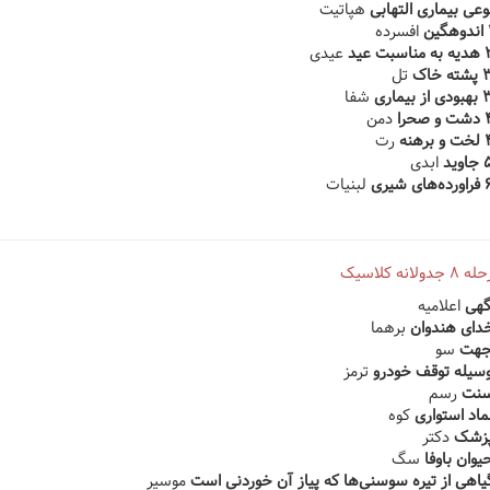
هپاتیت
افسرده
عیدی
تل
شفا
دمن
رت
ابدی
لبنیات
انه کلاسیک
اعلامیه
برهما
سو
ترمز
رسم
کوه
دکتر
سگ
موسیر