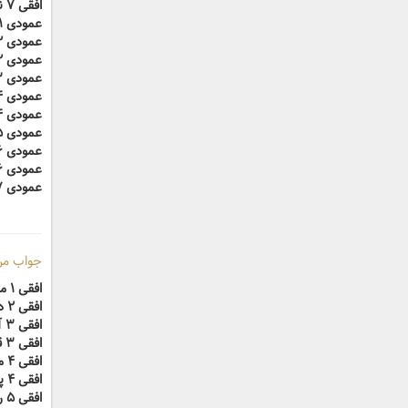
افقی ۷ نوعی بیماری ارثی خونی
عمودی ۱ محل توقف وسایل نقلیه
عمودی ۲ پنهان
عمودی ۲ زمینه
عمودی ۳ بایگانی
عمودی ۴ گریه با سوز و گداز
عمودی ۴ غار
عمودی ۵ سخن
عمودی ۶ اشاره به دور
عمودی ۶ هدف تیرانداز
عمودی ۷ تنظیم منطقی اشیا بر حسب درجه شباهت
جواب مرحله ۷ جدول
افقی ۱ میانه‌روی
افقی ۲ در سینما می‌بینند
افقی ۳ آب‌بند
افقی ۳ قوت لایموت
افقی ۴ موی صورت آقایان
افقی ۴ پیشوند نداری
افقی ۵ روز پس از امروز