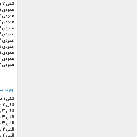
افقی ۷ بی‌پایان
عمودی ۱ دستگاه خنک کننده آب
عمودی ۲ بازیچه دخترانه
عمودی ۳ زیر پا مانده
عمودی ۳ دو زاویه که مجموع آنها ۹۰ درجه شود
عمودی ۴ گروه پیروان
عمودی ۴ جان
عمودی ۵ علامت و نشانه
عمودی ۵ نماد ممانعت
عمودی ۶ آقای فرانسوی
عمودی ۷ آواره و ولگرد
جواب مرحله ۹ جدول
افقی ۱ ماشین حمل مجروحان
افقی ۲ مغناطیس
افقی ۳ راندن مزاحم
افقی ۳ شکم و بطن
افقی ۳ حرف ندا
افقی ۴ برخی بر سر می‌گذراند و برخی برمی‌دارند
افقی ۴ دمپخت