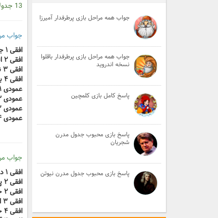
13 جدولانه کلاسیک
جواب همه مراحل بازی پرطرفدار آمیرزا
جواب مرحله ۱ جدول
افقی ۱ جای پر درخت
جواب همه مراحل بازی پرطرفدار باقلوا
افقی ۲ اثر امیل زولا
نسخه اندروید
افقی ۳ نوشته مربوط به ادبیات
افقی ۴ بنده زرخرید
عمودی ۱ خطاب محترمانه
پاسخ کامل بازی کلمچین
عمودی ۲ پادشاه کمیاب
عمودی ۳ قبه بالای مساجد
عمودی ۴ طبقه
پاسخ بازی محبوب جدول مدرن
شجریان
جواب مرحله ۲ جدول
افقی ۱ در مثل به نوبت است
پاسخ بازی محبوب جدول مدرن نیوتن
افقی ۲ پنج ترکی
افقی ۲ خط‌کش هندسی
افقی ۳ از تنقلات که عموماً از میوه‌های ترش تهیه می‌شود
افقی ۴ حرف انتخاب