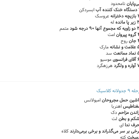
نامحدود
ابسردکن
عروسک
له
متمم
امت
روح
مارک
سد
موسیو
هرزهگرد
انه کلاسیک
امبولانس
اهنربا
دک
لت
ای
کلاه
کته